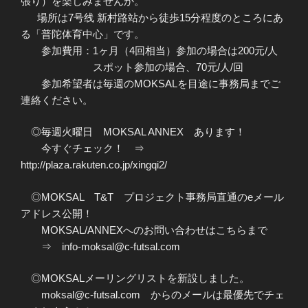
張り）を楽しみませんか。
場所は7号线 新村路站から徒歩15分程度のところにあ
る「普陀体育中心」です。
参加費用：1ヶ月（4回相当）参加の場合は200元/人
スポット参加の場合、70元/人/回
参加希望者は毎週のMOKSALを目途に事務局までご
連絡ください。
◎毎週火曜日 MOKSAL ANNEX あります！
今すぐチェック！ ⇒
http://plaza.rakuten.co.jp/xingqi2/
◎MOKSAL T&T プロジェクト事務局直通のeメール
アドレス公開！
MOKSAL/ANNEXへのお問い合わせはこちらまで
⇒ info-moksal@c-futsal.com
◎MOKSALメーリングリストを新設しました。
moksal@c-futsal.com からのメールは最優先でチェ