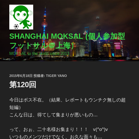
コ
ン
テ
ン
ツ
SHANGHAI MOKSAL (個人参加型
へ
フットサル＠上海）
ス
MOKSAL to the world since 2013
キ
ッ
プ
投
2015年6月18日
投稿者:
TIGER YANO
稿
第120回
日:
今日はボス不在。（結果、レポートもウンチク無しの超
短編）
こんな日は、得てして集まりが悪いもの…
って、おぉ、二十名様お集まり！！！ v(^o^)v
いつものメンツだけでなく、お久な面々も…