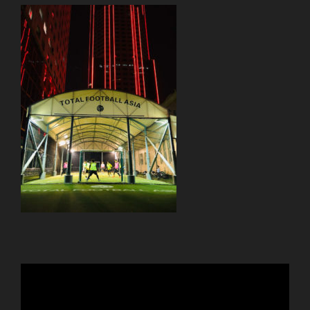
動
画
プ