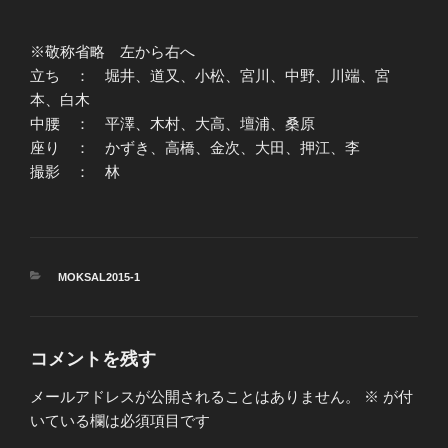
※敬称省略 左から右へ
立ち ： 堀井、道又、小松、宮川、中野、川端、宮
本、白木
中腰 ： 平澤、木村、大高、壇浦、桑原
座り ： かずき、高橋、金次、大田、押江、李
撮影 ： 林
カ
MOKSAL2015-1
テ
ゴ
リ
ー
コメントを残す
メールアドレスが公開されることはありません。
※
が付
いている欄は必須項目です