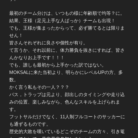
最初のチーム分けは、いつもの様に年齢順で均等？に。
結果、王様（足元上手な人ばっか）チームも出現！
でも、王様が集まったからって、必ず勝てるとは限りま
せん！
皆さんそれぞれに良さや個性が有り。
て言うか、それ以前に、体力勝負を抜きにすれば、皆さ
んかなりお上手です！！！
でも、誰しも最初から上手かった訳ではない。
MOKSALに来た当初より、明らかにレベルUPの方、多
数。
かく言う私もその一人？？？
パス，トラップは元より、顔出しのタイミングや走り込
みの位置、楽しみながら、色んなスキルを上げられま
す。
フットサルだけでなく、11人制フルコートのサッカーに
も通ずるものです。
歴史的大敗を嘆いているどこぞのチームの方々、引き篭