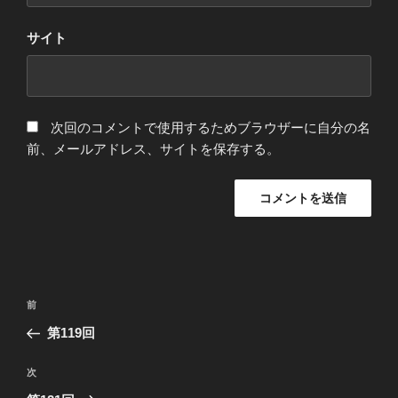
サイト
次回のコメントで使用するためブラウザーに自分の名
前、メールアドレス、サイトを保存する。
投
前
前
稿
の
第119回
ナ
投
ビ
稿
次
次
ゲ
の