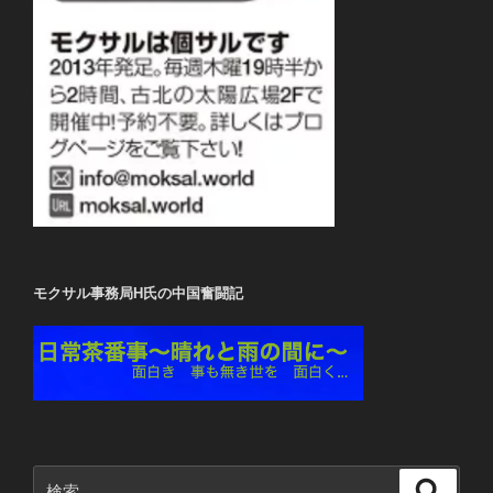
モクサル事務局H氏の中国奮闘記
検
検