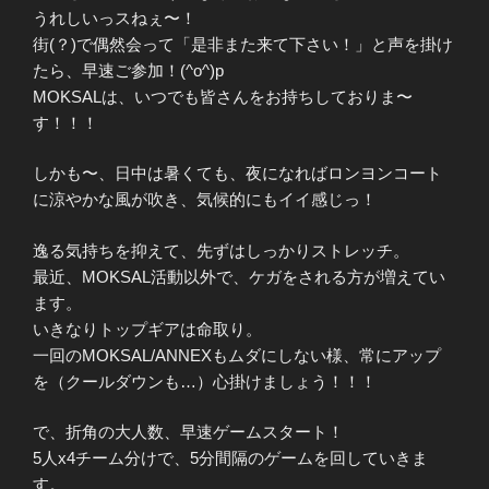
うれしいっスねぇ〜！
街(？)で偶然会って「是非また来て下さい！」と声を掛け
たら、早速ご参加！(^o^)p
MOKSALは、いつでも皆さんをお持ちしておりま〜
す！！！
しかも〜、日中は暑くても、夜になればロンヨンコート
に涼やかな風が吹き、気候的にもイイ感じっ！
逸る気持ちを抑えて、先ずはしっかりストレッチ。
最近、MOKSAL活動以外で、ケガをされる方が増えてい
ます。
いきなりトップギアは命取り。
一回のMOKSAL/ANNEXもムダにしない様、常にアップ
を（クールダウンも…）心掛けましょう！！！
で、折角の大人数、早速ゲームスタート！
5人x4チーム分けで、5分間隔のゲームを回していきま
す。