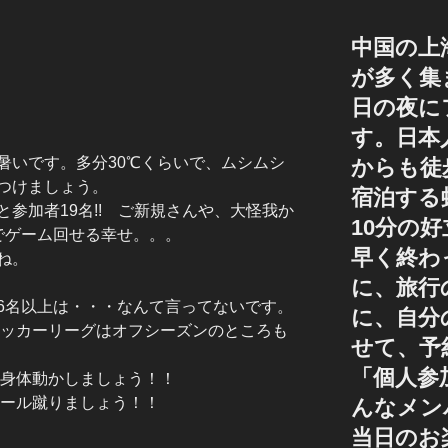
中国の上
が多く集
日の夜に
す。日本
暑いです。多分30℃くらいで、ムシムシ
からも徒
つけましょう。
宿泊する
参加者19名!! ご新規さんや、大怪我か
10分の
でゲーム回せる幸せ。。。
早く終わ
ね。
に、旅行
16名以上は・・・なんて言ってないです。
に、自分
ッカーリーグはオフシーズンのところも
せて、予
「個人参
身体動かしましょう！！
ール蹴りましょう！！
んなメン
当日のお