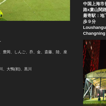
中国上海市
路x婁山関
最寄駅：地
歩９分
Loushangu
Changning 
へ
、豊岡、しんご、乔、金、斎藤、陸、座
、大鴨(初)、黒川