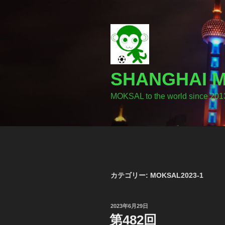
コ
ン
テ
ン
ツ
へ
SHANGHA
ス
キ
MOKSAL to the world since 201
ッ
プ
カテゴリー:
MOKSAL2023-1
投
2023年6月29日
稿
第482回
日: