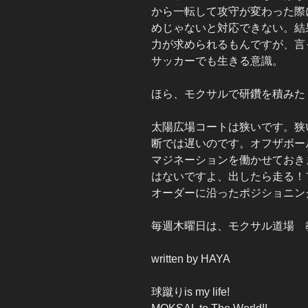
から一転して攻守が変わった際
めじゃないと対応できない。結
力が求められるもんですが、言
サッカーでも生きる意識。
ほら、モクサルで研鑽を積みた
太陽広場コートは狭いです。狭
断では遅いのです。オフザボー
マジネーションを働かせておき
はないですよ、出したら走る！
オーダーに沿ったポジショニン
毎週木曜日は、モクサル
written by HAYA
球蹴りis my life!