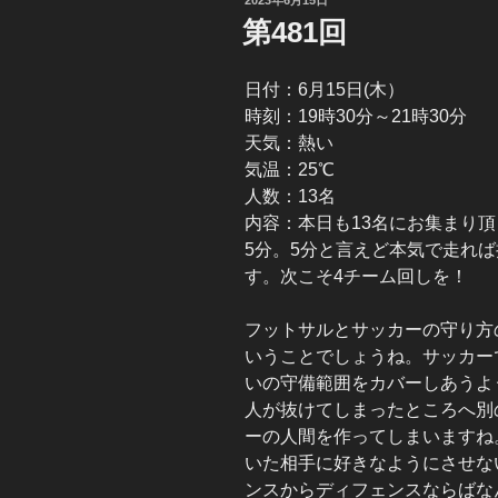
稿
第481回
日:
日付：6月15日(木）
時刻：19時30分～21時30分
天気：熱い
気温：25℃
人数：13名
内容：本日も13名にお集まり
5分。5分と言えど本気で走れ
す。次こそ4チーム回しを！
フットサルとサッカーの守り方
いうことでしょうね。サッカー
いの守備範囲をカバーしあうよ
人が抜けてしまったところへ別
ーの人間を作ってしまいますね
いた相手に好きなようにさせな
ンスからディフェンスならばな