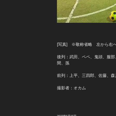
[写真] ※敬称省略 左から右
後列：武田、ペペ、鬼頭、服部
間、孫
前列：上平、三四郎、佐藤、森川
撮影者：オカム
投
2023年6月15日