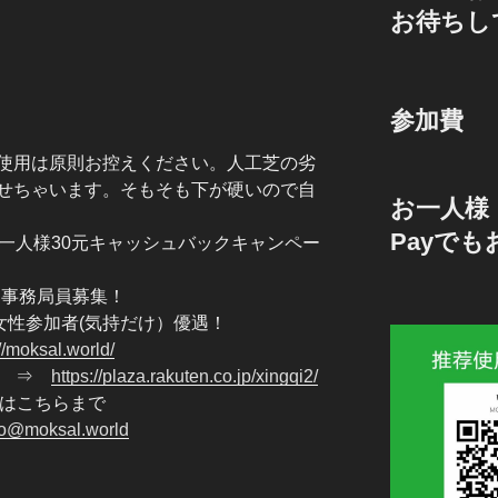
お待ちし
参加費
使用は原則お控えください。人工芝の劣
せちゃいます。そもそも下が硬いので自
お一人様 
Payで
一人様30元キャッシュバックキャンペー
クト事務局員募集！
！ 女性参加者(気持だけ）優遇！
://moksal.world/
記憶 ⇒
https://plaza.rakuten.co.jp/xingqi2/
わせはこちらまで
fo@moksal.world