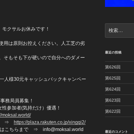
検
、モクサルお休みです！
索:
使用は原則お控えください。人工芝の劣
最近の投稿
。そもそも下が硬いので自分へのダメー
第626回
第625回
一人様30元キャッシュバックキャンペー
第624回
第623回
クト事務局員募集！
！ 女性参加者(気持だけ）優遇！
第622回
://moksal.world/
記憶 ⇒
https://plaza.rakuten.co.jp/xingqi2/
ちらまで ⇒ info@moksal.world
最近のコメント