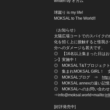
written by オカム
球蹴り is my life!
MOKSAL to The World!!
（お知らせ）
太陽広場コートでのスパイクの
化を招く上に接触すると怪我さ
分へのダメージも甚大です。
◎ 【16名以上集まった日はお
ン】実施中！
◎ MOKSAL T&Tプロジェ
◎ 集まれMOKSAL GIRL
◎ MOKSALブログ ⇒
http
◎ MOKSAL annexの遠い
◎ MOKSALへのお問い合
⇒info@moksal.world<mailto:
in
[好評発売中]