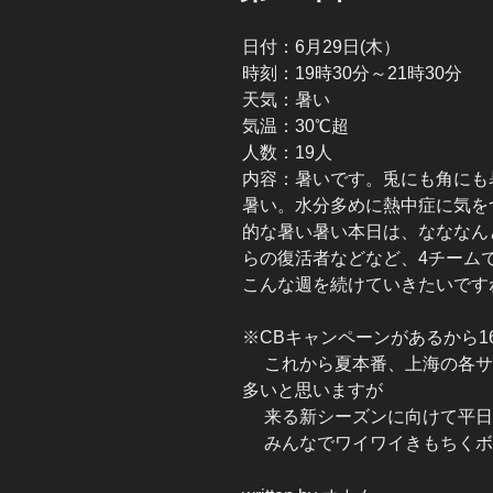
日付：6月29日(木）
時刻：19時30分～21時30分
天気：暑い
気温：30℃超
人数：19人
内容：暑いです。兎にも角にも
暑い。水分多めに熱中症に気を
的な暑い暑い本日は、なななんと
らの復活者などなど、4チーム
こんな週を続けていきたいです
※CBキャンペーンがあるから
これから夏本番、上海の各サ
多いと思いますが
来る新シーズンに向けて平日
みんなでワイワイきもちくボ