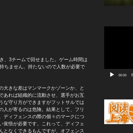
動
画
プ
レ
ー
頂き、3チームで回せました。ゲーム時間は
ヤ
ば持ちません。持たないので人数が必要で
ー
00:00
の大きな差はマンマークかゾーンか、と
であれば組織的に流動させ、選手がお互
うな守り方ができますがフットサルでは
の人が寄るのは危険。結果として、フリ
。ディフェンスの際の個々のマークにつ
い覚悟が必要です。これって、ディフェ
んとなくできるもんですが、オフェンス