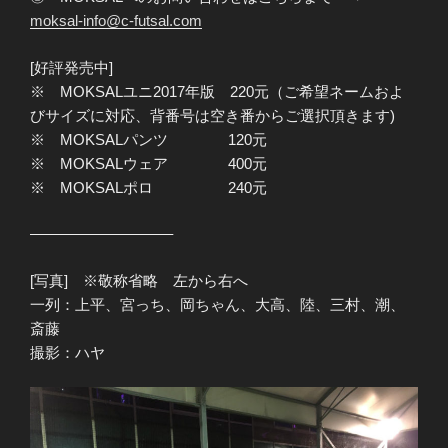
moksal-info@c-futsal.com
[好評発売中]
※ MOKSALユニ2017年版 220元（ご希望ネームおよ
びサイズに対応、背番号は空き番からご選択頂きます)
※ MOKSALパンツ 120元
※ MOKSALウェア 400元
※ MOKSALポロ 240元
—————————–
[写真] ※敬称省略 左から右へ
一列：上平、宮っち、岡ちゃん、大高、陸、三村、潮、
斎藤
撮影：ハヤ