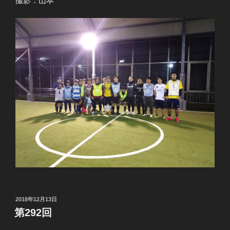
撮影：山本
投
2018年12月13日
稿
第292回
日: