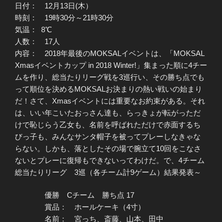
日付： 12月13日(木）
時刻： 19時30分～21時30分
気温： 8℃
人数： 17人
内容： 2018年最後のMOKSALイベントは、「MOKSAL
Xmasイベントカップ in 2018 Winter!」集まった順に4チー
ムを作り、総当たりリーグ戦を3巡行い、その勝ち点でも
って順位を決めるMOKSALお決まりの熱い戦いの始まり
だ！さて、Xmasイベントには重要なお約束がある。それ
は、いい年こいたおっさん達も、らっきょが転がっただ
けで恥じらう乙女も、名前を呼ばれただけで赤面するち
びっ子も、みんなサンタ帽子を被ってプレーしなきゃな
らない。しかも、落としたその場で腕立て10回をこなさ
ないとプレーに復帰もできないってわけだ。で、4チーム
総当たりリーグ 3巡（各チーム計9ゲーム）結果発表～
優勝 Cチーム 勝ち点 17
賞品： ホールケーキ（4寸）
名前： 宮っち、斎藤、山本、田中