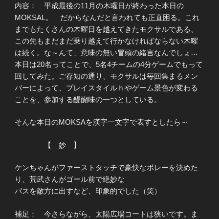
内容： 平成最後の11月の木曜日が終わった本日の
MOKSAL。 だからなんだと言われても正直困る。これ
までもたくさんの木曜日を越えてきたモクサルである、
この先もまだまだ乗り越えて行かなければならない木曜
は続く。な～んて、意味の無い冒頭の緒言なんでしょ…
本日は20名ってことで、5名4チームの4分ゲームでもって
回してみた。ご存知の通り、モクサルは毎回集まるメン
バーによって、プレイスタイルｈやゲーム景色が変わる
ことを、参加する醍醐味の一つとしている。
そんな本日のMOKSAを漢字一文字で表すとしたら～
【 妙 】
ケンちゃんがファーストタッチで豪快なボレーを決めた
り、荒武さんがゴール前で絶妙な
パスを敵方に出すなど、印象的でした（笑）
補足： 今さらながら、太陽広場コートは狭いです。ま