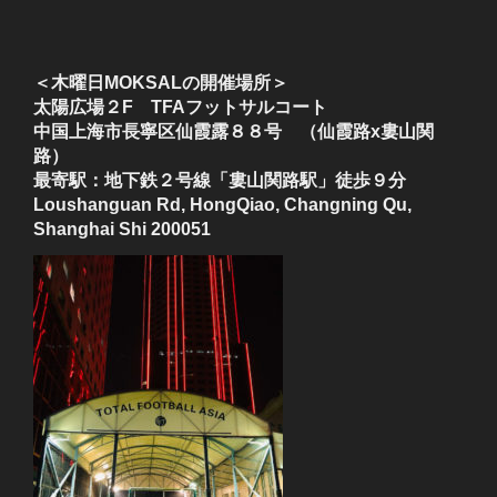
＜木曜日MOKSALの開催場所＞
太陽広場２F TFAフットサルコート
中国上海市長寧区仙霞露８８号 （仙霞路x婁山関
路）
最寄駅：地下鉄２号線「婁山関路駅」徒歩９分
Loushanguan Rd, HongQiao, Changning Qu,
Shanghai Shi 200051