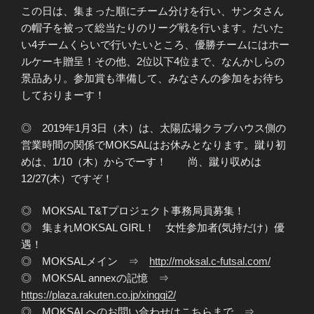
この日は、集まった順にチーム分けを行い、サンタさん
の帽子を被って総当たりのリーグ戦を行います。だいた
い4チームくらいで行いたいところ、優勝チームにはホー
ルケーキ贈呈！その他、2位以下4位まで、なんかしらの
景品あり。参加賞も準備して、みなさんの参加をお待ち
しておりまーす！
◎ 2019年1月3日（木）は、太陽広場クラブハウス側の
営業時間の関係でMOKSALはお休みとなります。蹴り初
めは、1/10（木）からでーす！ 尚、蹴り収めは
12/27(木）ですぞ！
◎ MOKSAL T&Tプロジェクト事務局員募集！
◎ 集まれMOKSAL GIRL！ 女性参加者(気持だけ）優
遇！
◎ MOKSALメイン ⇒
http://moksal.c-futsal.com/
◎ MOKSAL annexの記憶 ⇒
https://plaza.rakuten.co.jp/xingqi2/
◎ MOKSALへのお問い合わせはこちらまで ⇒