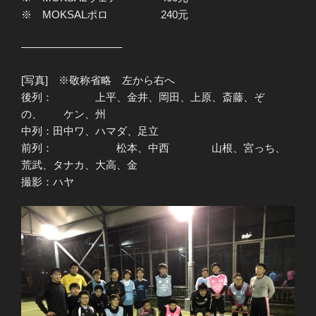
※ MOKSALポロ 240元
—————————–
[写真] ※敬称省略 左から右へ
後列： 上平、金井、岡田、上原、斎藤、ぞ
の、 ケン、州
中列：田中ワ、ハマダ、足立
前列： 松本、中西 山根、宮っち、
荒武、タナカ、大高、金
撮影：ハヤ