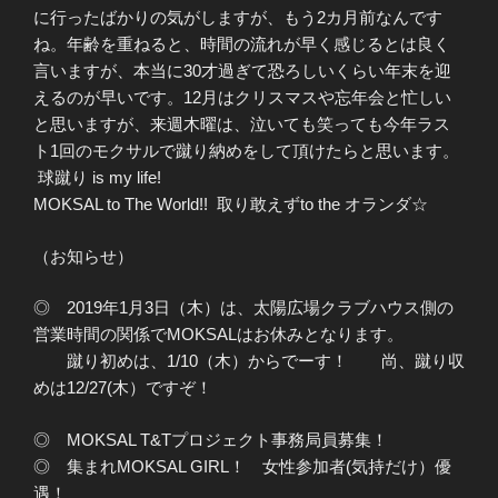
に行ったばかりの気がしますが、もう2カ月前なんです
ね。年齢を重ねると、時間の流れが早く感じるとは良く
言いますが、本当に30才過ぎて恐ろしいくらい年末を迎
えるのが早いです。12月はクリスマスや忘年会と忙しい
と思いますが、来週木曜は、泣いても笑っても今年ラス
ト1回のモクサルで蹴り納めをして頂けたらと思います。
球蹴り is my life!
MOKSAL to The World!! 取り敢えずto the オランダ☆
（お知らせ）
◎ 2019年1月3日（木）は、太陽広場クラブハウス側の
営業時間の関係でMOKSALはお休みとなります。
蹴り初めは、1/10（木）からでーす！ 尚、蹴り収
めは12/27(木）ですぞ！
◎ MOKSAL T&Tプロジェクト事務局員募集！
◎ 集まれMOKSAL GIRL！ 女性参加者(気持だけ）優
遇！