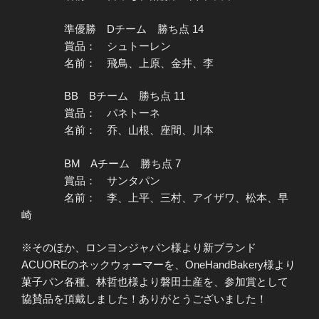
準優勝 Dチーム 勝ち点 14
賞品： シュトーレン
名前： 飛鳥、上原、金井、李
BB Bチーム 勝ち点 11
賞品： パネトーネ
名前： 乔、山根、座間、川本
BM Aチーム 勝ち点 7
賞品： サンタパン
名前： 李、上平、三村、アイザワ、松本、早
崎
※そのほか、ロンヨンジャパン様より新ブランド
ACUOREのネックウォーマーを、OneHandBakery様より
菓子パン各種、林哲也様より磐田土産を、参加賞として
協賛品を頂戴しました！ありがとうございました！