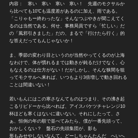
内容： 寒い 寒い 寒い 寒い！ 先週のモクサルか
ら比べても10℃も温度差があるのに加え、雨である。
「こりゃもー終わったな」そんなつぶやきが聞こえてく
るのは当然である。何せ、事務局員ですら「忙しい」だ
の「風邪引きました」だの、まるで「行けたら行く」的
な答えだってもんじゃないか！
ま、季節の変わり目というのが当然やってくるのが上海
なわけで、体が慣れるまでは動きが鈍るだけでなく、心
もなえるのは仕方がない！だがしかし、そんな狭間を狙
ってモクサルへ来れば、いつもより3倍増しで動き回れる
ことは間違いない！
若いもんにはこの寒さなんてものはつまり、その沸き起
こるリピドーから比べれば、アイスバケツチャレンジ10
杯ほども寒くはないに違いない。それにしたって、さ
ぁ、恒例の年の順で並べてみたら、僕が一番先頭って、
おかしくない？ 盤石の先頭集団が、影も
形もみせやしないなんて、どーしちゃんたんだ へいへ