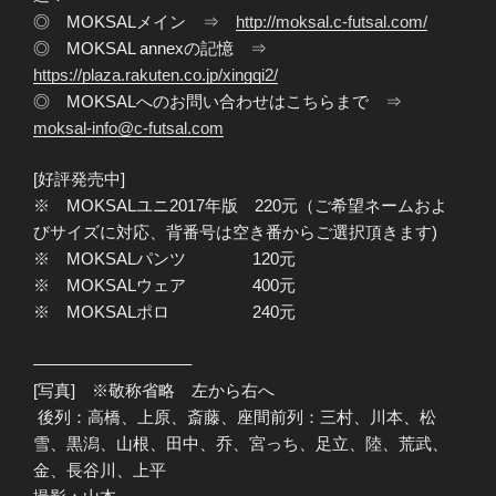
◎ MOKSALメイン ⇒
http://moksal.c-futsal.com/
◎ MOKSAL annexの記憶 ⇒
https://plaza.rakuten.co.jp/xingqi2/
◎ MOKSALへのお問い合わせはこちらまで ⇒
moksal-info@c-futsal.com
[好評発売中]
※ MOKSALユニ2017年版 220元（ご希望ネームおよ
びサイズに対応、背番号は空き番からご選択頂きます)
※ MOKSALパンツ 120元
※ MOKSALウェア 400元
※ MOKSALポロ 240元
—————————–
[写真] ※敬称省略 左から右へ
後列：高橋、上原、斎藤、座間前列：三村、川本、松
雪、黒潟、山根、田中、乔、宮っち、足立、陸、荒武、
金、長谷川、上平