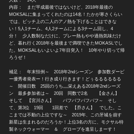
内容： まだ平成最後ではないけど、2018年最後の
MOKSALに集まってくれたのは14名！たかが寒さくらい
では、ピッチ上の二人のアノ熱を下げることはできな
い！5人1チーム、4人2チームによる3チーム回し、4
分！ 少人数制なだけに、プレー熱もやや過熱気味だけ
ど、暮れ行く2018年を最後まで満喫できたMOKASLでし
た。MOKSALもいよいよ7年目突入！ 10年やり切って帰
ろうぜ！
補足： 年末恒例～ 2018年2ndシーズン 参加数ダービ
ー優秀者発表ー！行き成り行きます！どぅるるるるるる
～ 開催日数 25回のうち,,,,栄えある2018年2ndシーズ
ン 最多参加者は～ 20回 同数で2名 【金さん】
そして 【宮川さん】 パフパフパフパフ～ そし
て、第3位 19回 1回差で 【乔さん】 でした。こ
こまでは不動の上位ですな～ 2019年、この牙城を崩す
新星は生まれるのだろうか！上位3名の方に、モクサル特
製ネックウォーマー ＆ グローブを進呈しまーす！