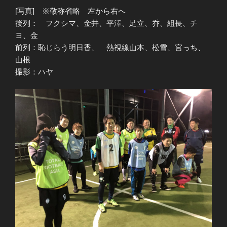
[写真] ※敬称省略 左から右へ
後列： フクシマ、金井、平澤、足立、乔、組長、チ
ヨ、金
前列：恥じらう明日香、 熱視線山本、松雪、宮っち、
山根
撮影：ハヤ