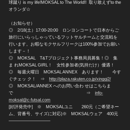
球蹴り is my life!MOKSAL to The World!! 取り敢えずto the
オランダ☆
（お知らせ）
◎ 2/18(土）17:00-20:00 ロンヨンコートで日本からご
旅行にいらっしゃっているフットサルチームと交流戦を
行います。お暇なモクサルフリークは100%参加でお願い
します－！
◎ MOKSAL T&Tプロジェクト事務局員募集！◎ 集
ま れMOKSAL GIRL！ 女性参加者(気持だけ）優遇！
◎ 毎週火曜日 MOKSAL ANNEX あります！ 今す
ぐチェッ ク！ ⇒
http://plaza.rakuten.co.jp/xingqi2/
◎ MOKSAL/ANNEX へのお問い合わ せはこちらま
で ⇒
info-
moksal@c-futsal.com
[好評発売中] ※ MOKSALユニ 260元（ご希望ネー
ム、背番号、サイズに対応)※ MOKSALウェア 400元
—————————–