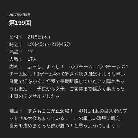
投
2017年2月9日
稿
第199回
日:
日付： 2月9日(木）
時刻： 19時45分～21時45分
気温： 1℃
人数： 17人
内容： よっし、よ～し！ 5人1チーム、4人3チームの4
チーム回し！1ゲーム4分で寒さを吹き飛ばすような早い
展開で汗をかく！怪我で長期離脱していたアノ隠れキャ
ラも復活！ 子供から女子、ご老体まで幅広く集まった
本日のモクサルでした～
補足： 寒さもここが正念場！ 4月にはあの楽スポのフ
ットサル大会もまっている！ この厳しい環境に耐え、
自分を虐めまくった奴が勝つ！と思うようにしよう～