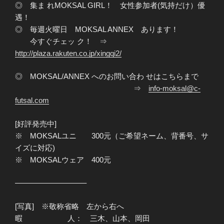
◎ 集ま れMOKSAL GIRL！ 女性参加者(気持だけ）優
遇！
◎ 毎週火曜日 MOKSAL ANNEX あります！
今すぐチェッ ク！ ⇒
http://plaza.rakuten.co.jp/xingqi2/
◎ MOKSAL/ANNEX へのお問い合わ せはこちらまで
⇒
info-moksal@c-
futsal.com
[好評発売中]
※ MOKSALユニ 300元（ご希望ネーム、背番号、サ
イズに対応)
※ MOKSALウェア 400元
—————————–
[写真] ※敬称省略 左から右へ
暇 人： 三木、山本、岡田