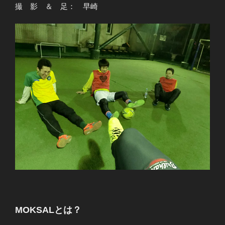
撮 影 ＆ 足： 早崎
MOKSALとは？