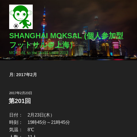
コ
ン
テ
ン
ツ
SHANGHAI MOKSAL (個人参加型
へ
フットサル＠上海）
ス
MOKSAL to the world since 2013
キ
ッ
プ
月:
2017年2月
投
2017年2月23日
稿
第201回
日:
日付： 2月23日(木）
時刻： 19時45分～21時45分
気温： 8℃
人数： 11人