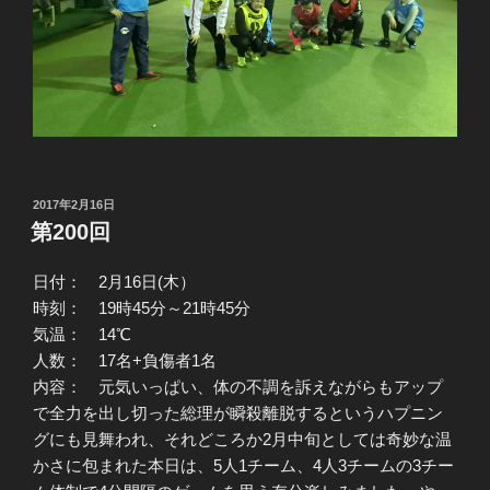
投
2017年2月16日
稿
第200回
日:
日付： 2月16日(木）
時刻： 19時45分～21時45分
気温： 14℃
人数： 17名+負傷者1名
内容： 元気いっぱい、体の不調を訴えながらもアップ
で全力を出し切った総理が瞬殺離脱するというハプニン
グにも見舞われ、それどころか2月中旬としては奇妙な温
かさに包まれた本日は、5人1チーム、4人3チームの3チー