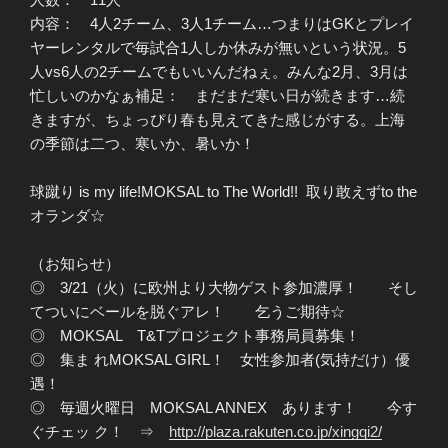
内容： 4人2チーム、3人1チーム…つまりはGKとプレイ
ヤーレンタルで毎試合1人しか休みが無いという状況。5
人vs6人の2チームでもいいんだねぇ。みんな2月、3月は
忙しいのかなぁ補足： まだまだ寒い日が続きます…続
きますが、ちょっぴり春も見えてきた感じがする。上海
の季節は二つ、寒いか、暑いか！
球蹴り is my life!MOKSAL to The World!! 取り敢えずto the
オランダ☆
（お知らせ）
◎ 3/21（火）に欧州より大物ゲスト参加濃厚！ そし
てついにベールを脱ぐアレ！ 乞うご期待☆
◎ MOKSAL T&Tプロジェクト事務局員募集！
◎ 集ま れMOKSAL GIRL！ 女性参加者(気持だけ）優
遇！
◎ 毎週火曜日 MOKSAL ANNEX あります！ 今す
ぐチェッ ク！ ⇒
http://plaza.rakuten.co.jp/xingqi2/