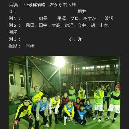
[写真] ※敬称省略 左から右へ列
０： 堀井
列１： 組長 平澤、プロ、あすか 渡辺
列２： 恩田、田中、大高、総理、金井、胡、山本、
瀬尾
列３： 乔、Jr
撮影： 早崎