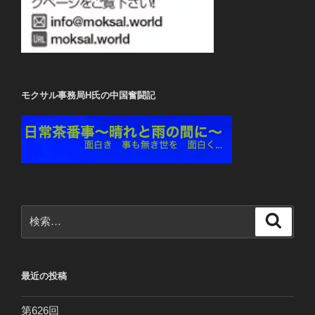
モクサル事務局H氏の中国奮闘記
検
検
索
索:
最近の投稿
第626回