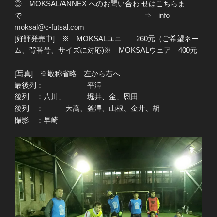
◎ MOKSAL/ANNEX へのお問い合わ せはこちらま
で ⇒
info-
moksal@c-futsal.com
[好評発売中] ※ MOKSALユニ 260元（ご希望ネー
ム、背番号、サイズに対応)※ MOKSALウェア 400元
—————————–
[写真] ※敬称省略 左から右へ
最後列： 平澤
後列 ：八川、 堀井、金、恩田
後列 ： 大高、釜澤、山根、金井、胡
撮影 ：早崎