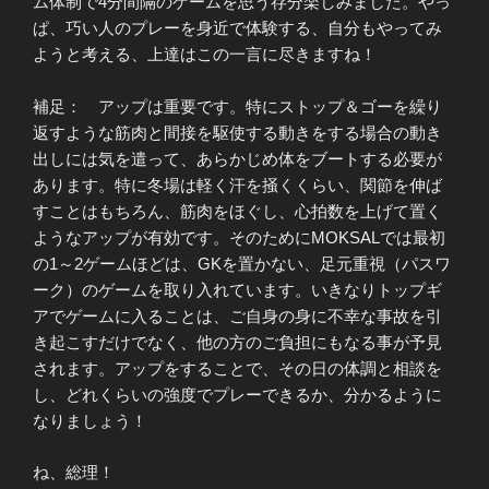
ム体制で4分間隔のゲームを思う存分楽しみました。やっ
ぱ、巧い人のプレーを身近で体験する、自分もやってみ
ようと考える、上達はこの一言に尽きますね！
補足： アップは重要です。特にストップ＆ゴーを繰り
返すような筋肉と間接を駆使する動きをする場合の動き
出しには気を遣って、あらかじめ体をブートする必要が
あります。特に冬場は軽く汗を掻くくらい、関節を伸ば
すことはもちろん、筋肉をほぐし、心拍数を上げて置く
ようなアップが有効です。そのためにMOKSALでは最初
の1～2ゲームほどは、GKを置かない、足元重視（パスワ
ーク）のゲームを取り入れています。いきなりトップギ
アでゲームに入ることは、ご自身の身に不幸な事故を引
き起こすだけでなく、他の方のご負担にもなる事が予見
されます。アップをすることで、その日の体調と相談を
し、どれくらいの強度でプレーできるか、分かるように
なりましょう！
ね、総理！