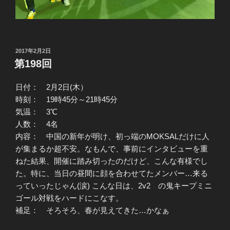
投
2017年2月2日
稿
第198回
日:
日付： 2月2日(木）
時刻： 19時45分～21時45分
気温： 3℃
人数： 4名
内容： 中国の新年が明け、初っ端のMOKSALだけに人
が集まるか超不安。なもんで、事前にインタビューを重
ねた結果、開催に踏み切ったのだけど、こんな有様でし
た。特に、当日の昼間に顔を合わせてたメンバー…来る
っていったじゃん(涙) こんな日は、2v2 の鬼キープミニ
ゴール対戦をハードにこなす。
補足： そろそろ、春が見えてきた…かなぁ