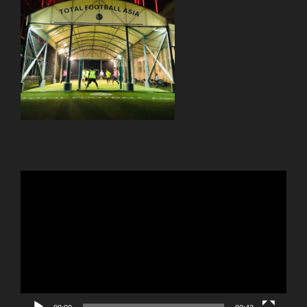
動
画
プ
レ
ー
ヤ
ー