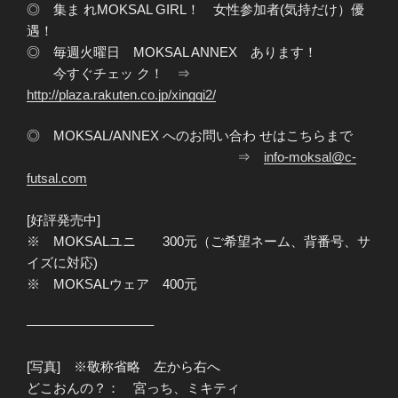
◎ 集ま れMOKSAL GIRL！ 女性参加者(気持だけ）優
遇！
◎ 毎週火曜日 MOKSAL ANNEX あります！
今すぐチェッ ク！ ⇒
http://plaza.rakuten.co.jp/xingqi2/
◎ MOKSAL/ANNEX へのお問い合わ せはこちらまで
⇒
info-moksal@c-
futsal.com
[好評発売中]
※ MOKSALユニ 300元（ご希望ネーム、背番号、サ
イズに対応)
※ MOKSALウェア 400元
—————————–
[写真] ※敬称省略 左から右へ
どこおんの？： 宮っち、ミキティ