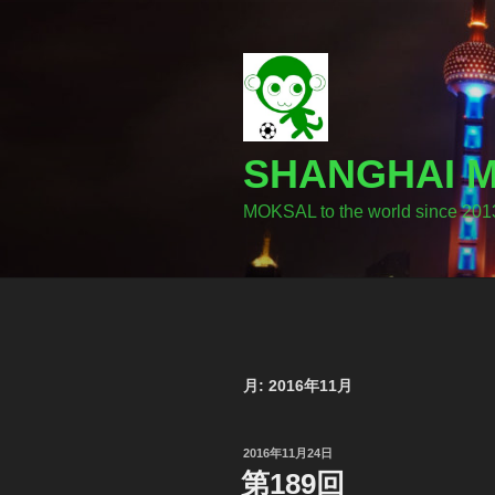
コ
ン
テ
ン
ツ
へ
SHANGHA
ス
キ
MOKSAL to the world since 201
ッ
プ
月:
2016年11月
投
2016年11月24日
稿
第189回
日: