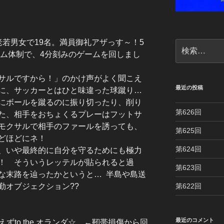
若男女で19名。満員御礼アザっす～！5
検
ーム体制で、4分刻みのゲームを回しまし
索:
サルですから！」のかけ声がよく聞こえ
最近の投稿
に、サッカーとはひと味違った球蹴り…
にボールを蹴るのに振り切ったり、削り
第626回
た、相手をおちょくるプレーはフットサ
モクサルで相手のファールを誘っても、
第625回
どほどにネ！
第624回
、いや最終的に自分を守るためにも極力
！ そういうレッテルが貼られると過
第623回
な末路を辿ったかというと… 半島や島送
勤オブジェクション??
第622回
最近のコメント
! 取り敢えずto the オランダ☆ ←靭帯損傷から回