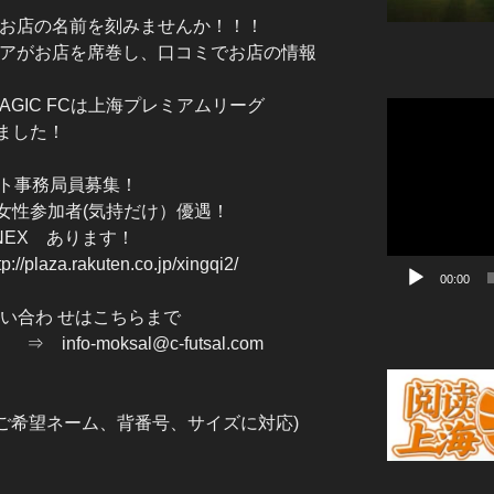
お店の名前を刻みませんか！！！
アがお店を席巻し、口コミでお店の情報
GIC FCは上海プレミアムリーグ
動
めました！
画
プ
レ
クト事務局員募集！
ー
！ 女性参加者(気持だけ）優遇！
ヤ
NNEX あります！
ー
a.rakuten.co.jp/xingqi2/
00:00
のお問い合わ せはこちらまで
l@c-futsal.com
（ご希望ネーム、背番号、サイズに対応)