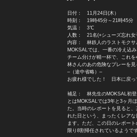
日付： 11月24日(木）
時刻： 19時45分～21時45分
気温： 3℃
人数： 21名(+シューズ忘れ女
内容： 林鉄人のラストモクサ
MOKSALでは、一番の冷え込
チーム分けが精一杯で、これを
林さんのあの危険なプレーを見
–（途中省略）–
お疲れ様でした！ 日本に戻って
補足： 林先生のMOKSAL初登
とはMOKSALでは3年と3ヶ
た。当時のレポートを見ると、
れた日という、まったくレアな
ます。ただ、この日のレポート
限り8割帰任されているようで