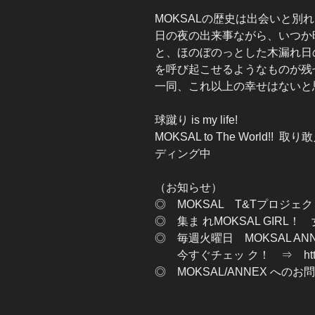
MOKSALの歴史は出会いと別
日の夜の出来事ながら、いつか
と、ほのぼのっとした木漏れ日
を呼び起こせるようなものが残
一同、これ以上の幸せはないと
球蹴り is my life!
MOKSAL to The World!
ディング中
（お知らせ）
◎ MOKSAL T&Tプロジェ
◎ 集ま れMOKSAL GIRL
◎ 毎週火曜日 MOKSAL A
今すぐチェッ ク！ ⇒ http://plaz
◎ MOKSAL/ANNEX へ
⇒ info-moksa