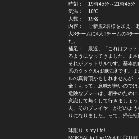
時刻： 19時45分～21時45分
気温： 18℃
人数： 19名
内容： ご新規2名様を加え、老
人3チームに4人1チームの4チ
た。
補足： 最近、「これはフット
るようになってきました。まさ
それがフットサルです。基本的
系のタックルは御法度です。ま
ルの真骨頂かもしれませんが、
全くもって、意味が無いのでほ
危険なプレーは、相手のために
意識して無くして行きましょう
去、そのプレイヤーがどのよう
りになりました。って、帰任転
球蹴り is my life!
MOKSAL to The World!