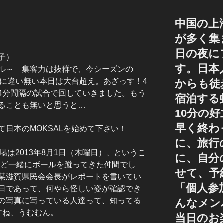
中国の上
が多く集
日の夜に
子）
す。日本
ル～ 集客力は抜群で、今シーズンの
みに違い無い本日は大台超え。あざっす！4
からも徒
4分間隔の試合で回していきました。もう
宿泊する
ることも無いと思うと…
10分の
早く終わ
日本のMOKSALを始めて下さい！
に、旅行
場は2013年8月1日（木曜日）、というこ
に、自分
月ほど一緒にボールを蹴ってきた仲間でし
せて、予
某滋賀県民会会長がレポートを書いてい
「個人参
日であって、何やら怪しい姿が確認でき
の写真に写っている人達って、知ってる
んなメン
すね、うむむん。
当日のお