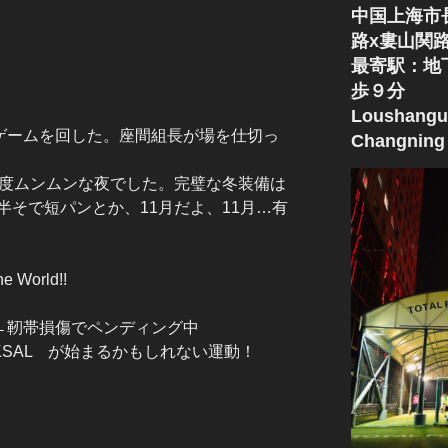
中国上海市
路x婁山関
最寄駅：地
歩９分
Loushangu
でゲームを回した。座間組長が場を仕切っ
Changning 
湿度ムンムンな夜でした。完璧な冬装備は
そで短パンとか、11月だよ、11月…有
e World!!
☆ ←靭帯損傷でペンディング中
KSAL が始まるかもしれない運動！