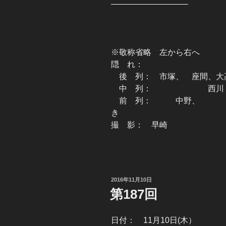
—————————–
※敬称省略 左から右へ
隠 れ
後 列： 市塚、 座間、大
中 列： 
前 列： 中野、
き
撮 影： 早崎
投
2016年11月10日
稿
第187回
日:
日付： 11月10日(木）