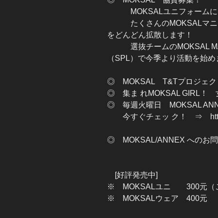
MOKSALユニフォームに
たくさんのMOKSALマニ
をどんどん拡散します！
選抜チームのMOKSAL MA
（SPL）で今季より活動を始
◎ MOKSAL T&Tプロジェ
◎ 集ま れMOKSAL GIRL
◎ 毎週火曜日 MOKSAL A
今すぐチェッ ク！ ⇒ http://plaz
◎ MOKSAL/ANNEX へ
⇒ info-moksa
[好評発売中]
※ MOKSALユニ 300元
※ MOKSALウェア 400元