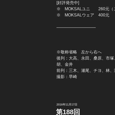
[好評発売中]
※ MOKSALユニ 260元
※ MOKSALウェア 400元
—————————–
※敬称省略 左から右へ
後列：大高、永田、桑原、市塚
胡、金井
前列：三木、瀬尾、チヨ、林、
撮影：早崎
投
2016年11月17日
稿
第188回
日: