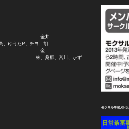
： 金井
高、ゆうたP、チヨ、胡
西川 金
 林、桑原、宮川、かず
モクサル事務局H氏