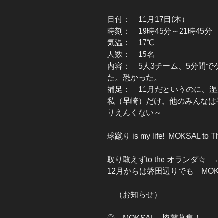
日付： 11月17日(木）
時刻： 19時45分～21時45分
気温： 17℃
人数： 15名
内容： 5人3チーム、5分間
た。恐かった。
補足： 11月だというのに、
私（早崎）だけ。他のみんなは半
りえんくない～
球蹴り is my life! MOKSAL to Th
取り敢えずto the オランダ
12月からは磐田辺りでも MO
（お知らせ）
◎ MOKSAL 協賛募集！