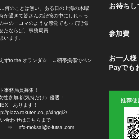
お待ちし
れ…何のことは無い、ある日の上海の木曜
時が過ぎて皆さんの記憶の中にしれ～っ
の中の一コマのような感覚でもって記憶
せたならば、事務局員
参加費
思います。
お一人様 
! 取り敢えずto the オランダ☆ ←靭帯損傷でペン
Payで
クト事務局員募集！
！ 女性参加者(気持だけ）優遇！
NNEX あります！
a.rakuten.co.jp/xingqi2/
のお問い合わ せはこちらまで
l@c-futsal.com