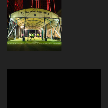
動
画
プ
レ
ー
ヤ
ー