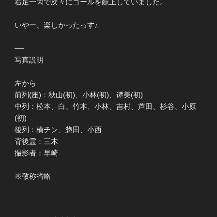
右足一閃で次々にゴールを献上していました。
いやー、楽しかったっす♪
—-
写真説明
左から
前列(座)：秋山(初)、小林(初)、谭美(初)
中列：松本、白、竹本、小林、吉村、芦田、杉谷、小原
(初)
後列：横チン、惣田、小西
背後霊：三木
撮影者：早崎
※敬称省略