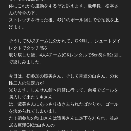
体にこれから運動をするぞと訴えます。最年長、松本さ
んの号令の下、
ストレッチを行った後、4対1のボール回しで心拍数を上
げます。
そうして5人3チームに分かれて、GK無し、シュートダイ
レクトでタッチ感を
取り戻した後、4人4チーム(GKレンタルで5on5)を6分回し
で楽しみました。
今日は、初参加の谭美さん、そして常連の白さん、の女
性二人の決定力が
光ります。しんせん館へ両替に行って、余裕でビールを
購入して来たミキさん
は、谭美さんにあっさり抜き去られたばかりか、ゴール
を決められてしまいまし
た！初参加の秋山さんは谭美さんに足下を刈られ、並み
居る巨漢GKは白さんの