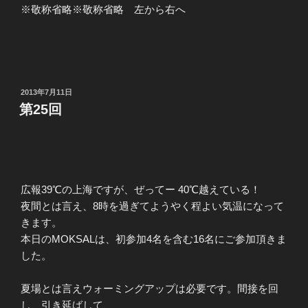
※敬称省略※敬称省略 左から右へ
投
2013年7月11日
稿
第25回
日:
広報39℃の上海ですが、ぜってー 40℃越えている！
夜間とは言え、8時を過ぎてようやく程よい気温になって
きます。
本日のMOKSALは、初参加4名を含む16名にご参加頂きま
した。
夏場とは言えウォーミングアップは必要です。間接を回
し、引き延ばして、