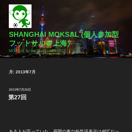
コ
ン
テ
ン
ツ
SHANGHAI MOKSAL (個人参加型
へ
フットサル＠上海）
ス
MOKSAL to the world since 2013
キ
ッ
プ
月:
2013年7月
投
2013年7月25日
稿
第27回
日:
ある人が言っていた。昼間の車の外気温表示は48℃だっ