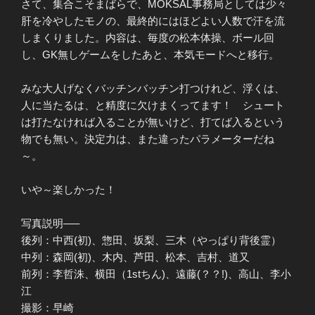
さて、集合こそまばらで、MOKSAL事務局としては少々
肝を冷やしたモノの、最終的にはほどよい人数で汗を流
しまくりました。内容は、毎度の松本体操、ボール回
し、GK無しゲームをしたあと、本気モードへと移行。
みな大人げなくバッチンバッチン打つけれど、浮くは、
人に当たるは、と精度に欠けまくってます！ シュート
は打たなければ入ることが無いけど、打てば入るという
物でも無い。決定力は、また違ったパラメーターだね
～。
いや～楽しかった！
写真説明—–
後列：中西(初)、惣田、坂梨、三木（やっぱり背後霊）
中列：森岡(初)、木内、芦田、松本、吉村、道又
前列：李哲洙、横田（1stちん)、遠藤(？？!)、高山、李小
江
撮影：早崎