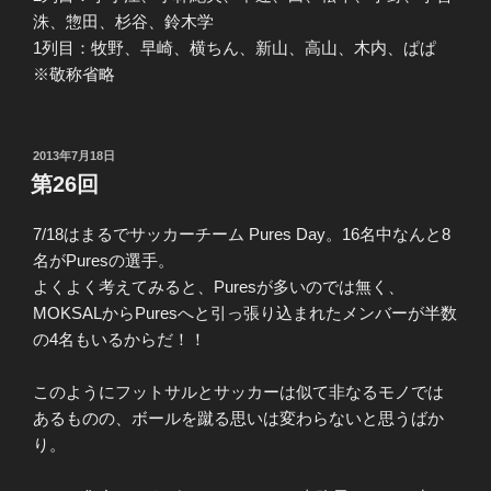
洙、惣田、杉谷、鈴木学
1列目：牧野、早崎、横ちん、新山、高山、木内、ぱぱ
※敬称省略
投
2013年7月18日
稿
第26回
日:
7/18はまるでサッカーチーム Pures Day。16名中なんと8
名がPuresの選手。
よくよく考えてみると、Puresが多いのでは無く、
MOKSALからPuresへと引っ張り込まれたメンバーが半数
の4名もいるからだ！！
このようにフットサルとサッカーは似て非なるモノでは
あるものの、ボールを蹴る思いは変わらないと思うばか
り。