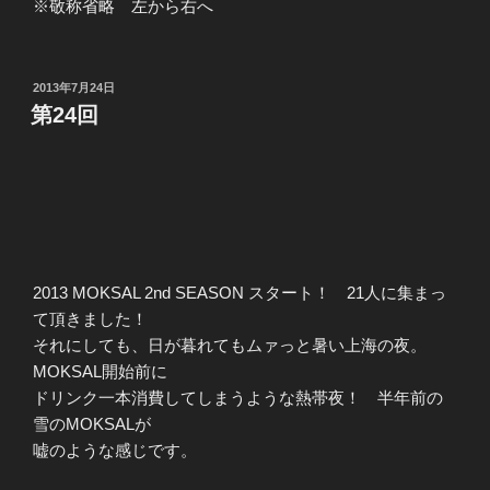
※敬称省略 左から右へ
投
2013年7月24日
稿
第24回
日:
2013 MOKSAL 2nd SEASON スタート！ 21人に集まっ
て頂きました！
それにしても、日が暮れてもムァっと暑い上海の夜。
MOKSAL開始前に
ドリンク一本消費してしまうような熱帯夜！ 半年前の
雪のMOKSALが
嘘のような感じです。