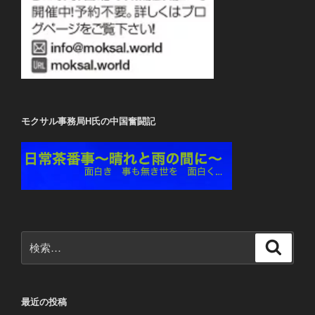
モクサル事務局H氏の中国奮闘記
検
検
索
索:
最近の投稿