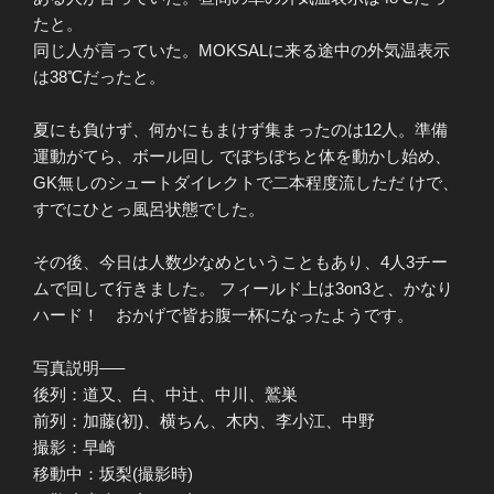
たと。
同じ人が言っていた。MOKSALに来る途中の外気温表示
は38℃だったと。
夏にも負けず、何かにもまけず集まったのは12人。準備
運動がてら、ボール回し でぼちぼちと体を動かし始め、
GK無しのシュートダイレクトで二本程度流しただ けで、
すでにひとっ風呂状態でした。
その後、今日は人数少なめということもあり、4人3チー
ムで回して行きました。 フィールド上は3on3と、かなり
ハード！ おかげで皆お腹一杯になったようです。
写真説明—–
後列：道又、白、中辻、中川、鷲巣
前列：加藤(初)、横ちん、木内、李小江、中野
撮影：早崎
移動中：坂梨(撮影時)