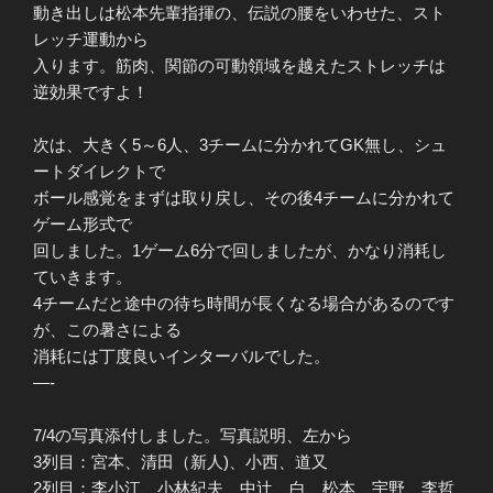
動き出しは松本先輩指揮の、伝説の腰をいわせた、スト
レッチ運動から
入ります。筋肉、関節の可動領域を越えたストレッチは
逆効果ですよ！
次は、大きく5～6人、3チームに分かれてGK無し、シュ
ートダイレクトで
ボール感覚をまずは取り戻し、その後4チームに分かれて
ゲーム形式で
回しました。1ゲーム6分で回しましたが、かなり消耗し
ていきます。
4チームだと途中の待ち時間が長くなる場合があるのです
が、この暑さによる
消耗には丁度良いインターバルでした。
—-
7/4の写真添付しました。写真説明、左から
3列目：宮本、清田（新人)、小西、道又
2列目：李小江、小林紀夫、中辻、白、松本、宇野、李哲