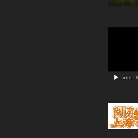
動
画
プ
レ
ー
ヤ
ー
00:00