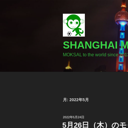
コ
ン
テ
ン
ツ
へ
SHANGHA
ス
キ
MOKSAL to the world since 201
ッ
プ
月:
2022年5月
投
2022年5月24日
稿
5月26日（木）の
日: