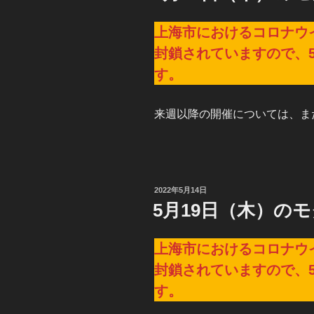
上海市におけるコロナウ
封鎖されていますので、5
す。
来週以降の開催については、ま
投
2022年5月14日
稿
5月19日（木）の
日:
上海市におけるコロナウ
封鎖されていますので、5
す。