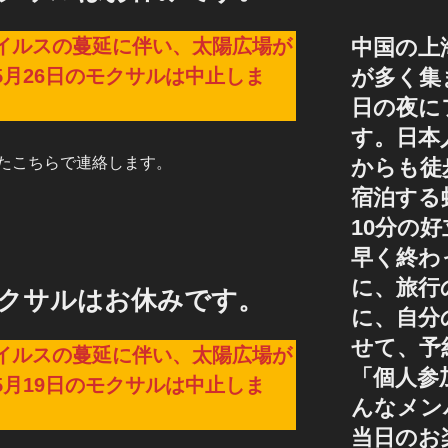
イルスの蔓延に伴い、太陽広場が
中国の上
月26日のモクサルは中止しま
が多く集
日の夜に
す。日本
たこちらで連絡します。
からも徒
宿泊する
10分の
早く終わ
に、旅行
モクサルはお休みです。
に、自分
せて、予
イルスの蔓延に伴い、太陽広場が
「個人参
月19日のモクサルは中止しま
んなメン
当日のお