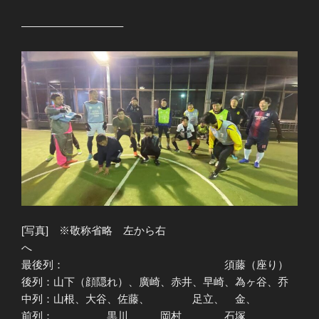
—————————–
[写真] ※敬称省略 左から右
へ
最後列： 須藤（座り）
後列：山下（顔隠れ）、廣崎、赤井、早崎、為ヶ谷、乔
中列：山根、大谷、佐藤、 足立、 金、
前列： 黒川、 岡村、 石塚