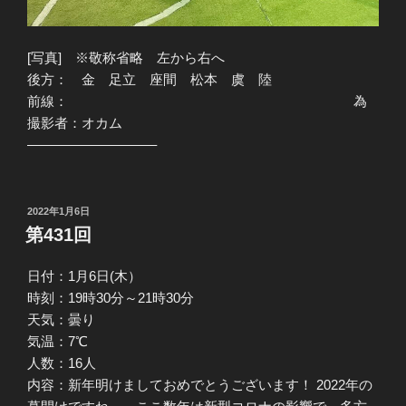
[写真] ※敬称省略 左から右へ
後方： 金 足立 座間 松本 虞 陸
前線： 為
撮影者：オカム
—————————–
投
2022年1月6日
稿
第431回
日:
日付：1月6日(木）
時刻：19時30分～21時30分
天気：曇り
気温：7℃
人数：16人
内容：新年明けましておめでとうございます！ 2022年の