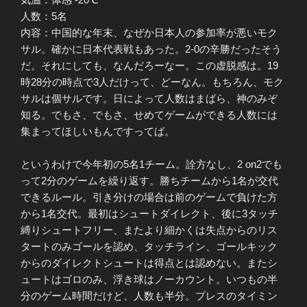
人数：5名
内容：中国的な年末、なぜか日本人の参加率が悪いモク
サル。確かに日本代表戦もあった。2-0の辛勝だったそう
だ。それにしても、なんだろーなー。この虚脱感は。19
時28分の時点で3人だけって、どーなん。もちろん、モク
サルは個サルです。日によって人数はまばら、神のみぞ
知る。でもさ、でもさ、せめてゲームができる人数には
集まってほしいもんですってば。
というわけで今年初の5名1チーム。詮方なし、2 on2でも
って2分のゲームを繰り返す。勝ちチームから1名が交代
できるルール。引き分けの場合は前のゲームで負けた方
から1名交代。最初はシュートダイレクト、後に3タッチ
縛りシュートフリー、またより細かくは失点からのリス
タートのみゴールを認め、タッチライン、ゴールキック
からのダイレクトシュートは得点とは認めない。またシ
ュートはゴロのみ、浮き球はノーカウント。いつもの半
分のゲーム時間だけど、人数も半分。プレスのタイミン