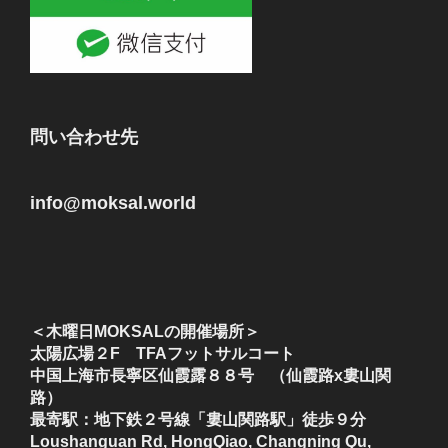
問い合わせ先
info@moksal.world
＜木曜日MOKSALの開催場所＞
太陽広場２F TFAフットサルコート
中国上海市長寧区仙霞露８８号 （仙霞路x婁山関
路）
最寄駅：地下鉄２号線「婁山関路駅」徒歩９分
Loushanguan Rd, HongQiao, Changning Qu,