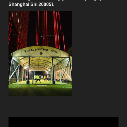
Shanghai Shi 200051
動
画