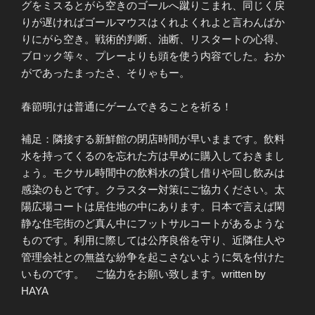
グをミスるとがら空きのゴールへ蹴りこまれ、同じく戻
りが遅ければゴールマウスはくれよくれよと言わんばか
りにがら空き。戦術的判断、油断、リスタートの心得、
ブロック等々、プレーよりも頭を使う内容でした。おか
がであったまったさ、そりゃもー。
春節明けは普通にゲームできることを祈る！
補足：隣接する新鮮館の閉店時間が早いままです。飲料
水を持ってくるのを忘れた方は早めに購入しておきまし
ょう。モクサル時間中の飲料水の貸し借りや回し飲みは
感染のもとです。クラスター対策にご協力ください。太
陽広場コートは居住地の中にあります。日本で言えば閑
静な住宅街のど真ん中にフットサルコートがあるような
ものです。利用に際しては公序良俗を守り、近隣住人や
管理会社との無益な紛争を起こさないように気を付けた
いものです。 ご協力をお願い致します。written by
HAYA