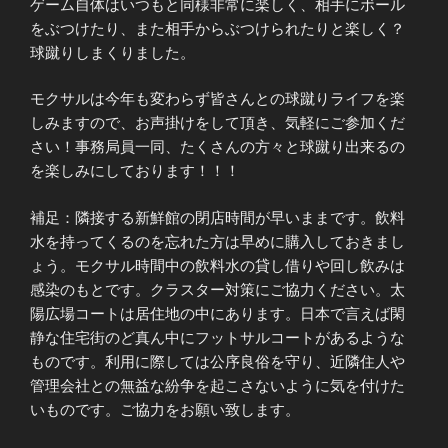
ゲーム自体はいつもと同様非常に楽しく、相手にボール
をぶつけたり、また相手からぶつけられたりと楽しく？
球蹴りしまくりました。
モクサルは今年も変わらず皆さんとの球蹴りライフを楽
しみますので、お声掛けをして頂き、気軽にご参加くだ
さい！事務局員一同、たくさんの方々と球蹴り出来るの
を楽しみにしております！！！
補足：隣接する新鮮館の閉店時間が早いままです。飲料
水を持ってくるのを忘れた方は早めに購入しておきまし
ょう。モクサル時間中の飲料水の貸し借りや回し飲みは
感染のもとです。クラスター対策にご協力ください。太
陽広場コートは居住地の中にあります。日本で言えば閑
静な住宅街のど真ん中にフットサルコートがあるような
ものです。利用に際しては公序良俗を守り、近隣住人や
管理会社との無益な紛争を起こさないように気を付けた
いものです。ご協力をお願い致します。