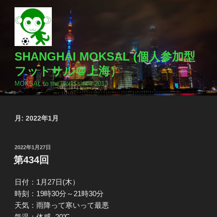
コ
ン
テ
ン
ツ
SHANGHAI MOKSAL (個人参加型
へ
フットサル＠上海）
ス
MOKSAL to the world since 2013
キ
ッ
プ
月:
2022年1月
投
2022年1月27日
稿
第434回
日:
日付：1月27日(木）
時刻：19時30分～21時30分
天気：雨降って寒いって最悪
気温：体感 -20℃