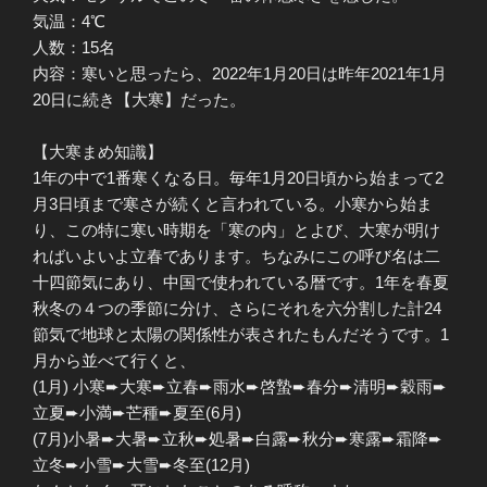
気温：4℃
人数：15名
内容：寒いと思ったら、2022年1月20日は昨年2021年1月
20日に続き【大寒】だった。
【大寒まめ知識】
1年の中で1番寒くなる日。毎年1月20日頃から始まって2
月3日頃まで寒さが続くと言われている。小寒から始ま
り、この特に寒い時期を「寒の内」とよび、大寒が明け
ればいよいよ立春であります。ちなみにこの呼び名は二
十四節気にあり、中国で使われている暦です。1年を春夏
秋冬の４つの季節に分け、さらにそれを六分割した計24
節気で地球と太陽の関係性が表されたもんだそうです。1
月から並べて行くと、
(1月) 小寒➨大寒➨立春➨雨水➨啓蟄➨春分➨清明➨穀雨➨
立夏➨小満➨芒種➨夏至(6月)
(7月)小暑➨大暑➨立秋➨処暑➨白露➨秋分➨寒露➨霜降➨
立冬➨小雪➨大雪➨冬至(12月)