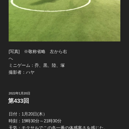
[写真] ※敬称省略 左から右
へ
ミニゲーム：乔、黒、陸、塚
撮影者：ハヤ
投
2022年1月20日
稿
第433回
日:
日付：1月20日(木）
時刻：19時30分～21時30分
天気：モクサルでこの冬一番の体感寒さを感じた。