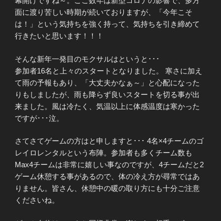
幕開けですね～。ここ数年は新型コロナの影響で、多方
面に渡り苦しい時期が続いておりますが、「今年こそ
は！」という気持ちを強く持って、気持ちを引き締めて
行きたいと思います！！！
そんな新年一発目のモクサルはというと･･･
参加者16名と上々のスタートとなりました。 寒さに加え
て雨の予報もあり、「大丈夫かなぁ～」と心配になった
りもしましたが、雨も降らず良いスタートを切る事が出
来ました。風は冷たく、気温以上に体感温度は寒かった
ですが･･･泣。
さてさてゲームの方はと申しますと･･･ 4名×4チームのゴ
レイロレンタルという布陣。参加者も多くチーム数も
Max4チームは非常に嬉しい事なのですが、4チームだと2
ゲーム休憩する事があるので、体の冷え方が尋常ではあ
りません。皆さん、休憩中の暖の取り方にも十分ご注意
くださいね。