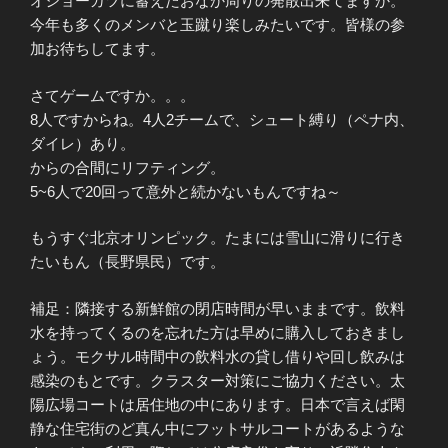
オショーガツに蓄えたおなか周りの発散出来てますか。
今年も多くのメンバと玉蹴り楽しみたいです。皆様の参
加お待ちしてます。
さてゲームですか。。。
8人ですからね。4人2チームで、シュート縛り（ペナ内、
ダイレ）あり。
からの合間にリフティング。
5~6人で20回って意外と続かないもんですね～
もうすぐ北京オリンピック。たまには雪山に滑りに行き
たいもん（長野県民）です。
補足：隣接する新鮮館の閉店時間が早いままです。飲料
水を持ってくるのを忘れた方は早めに購入しておきまし
ょう。モクサル時間中の飲料水の貸し借りや回し飲みは
感染のもとです。クラスター対策にご協力ください。太
陽広場コートは居住地の中にあります。日本で言えば閑
静な住宅街のど真ん中にフットサルコートがあるような