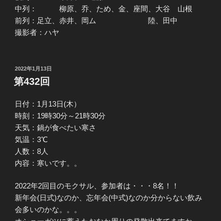
中列： 柳原、乔、ため、金、座間、大谷 山根
前列：足立、赤井、岡ム 陸、田中
撮影者：ハヤ
投
2022年1月13日
稿
第432回
日:
日付：1月13日(木）
時刻：19時30分～21時30分
天気：鍋が食べたい寒さ
気温：3℃
人数：8人
内容：寒いです。。
2022年2回目のモクサル、参加者は・・・8名！！
新年会(日式)なのか、忘年会(中式)なのか分からない飲み
会多いのかな。。。