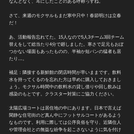
なんとなく、耳にしたことのある呼称っすね。
さて、来週のモクサルもまだ寒中只中！春節明けは立春
だ！
あ、活動報告忘れてた。15人なので5人3チーム3回チーム
替えをして総当たり4分で廻しました。寒さで足元もおぼ
つかない場面もあったものの、半袖か短パンの猛者も居
たり…。
補足：隣接する新鮮館の閉店時間が早いままです。飲料
水を持ってくるのを忘れた方は早めに購入しておきまし
ょう。モクサル時間中の飲料水の貸し借りや回し飲みは
感染のもとです。クラスター対策にご協力ください。
太陽広場コートは居住地の中にあります。日本で言えば
閑静な住宅街のど真ん中にフットサルコートがあるよう
なものです。利用に際しては公序良俗を守り、近隣住人
や管理会社との無益な紛争を起こさないように気を付け