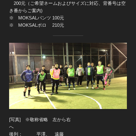
200元（ご希望ネームおよびサイズに対応、背番号は空
き番からご案内)
※ MOKSALパンツ 100元
※ MOKSALポロ 210元
[写真] ※敬称省略 左から右
へ
後列： 平澤、 遠藤