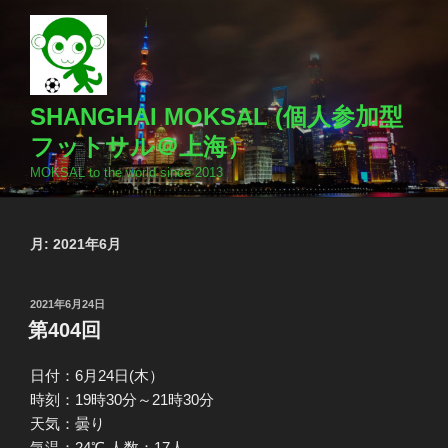
コ
ン
テ
ン
ツ
SHANGHAI MOKSAL (個人参加型
へ
フットサル＠上海）
ス
MOKSAL to the world since 2013
キ
ッ
プ
月:
2021年6月
投
2021年6月24日
稿
第404回
日:
日付：6月24日(木）
時刻：19時30分～21時30分
天気：曇り
気温：24℃ 人数：17人