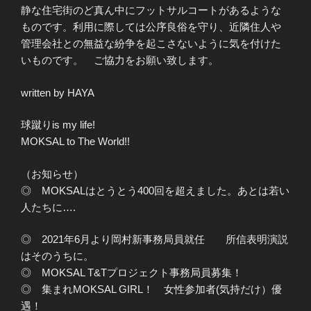
静な住宅街のど真ん中にフットサルコートがあるような
ものです。利用に際しては公序良俗を守り、近隣住人や
管理会社との無益な紛争を起こさないように気を付けた
いものです。 ご協力をお願い致します。
written by HAYA
球蹴りis my life!
MOKSAL to The World!!
（お知らせ）
◎ MOKSALはとうとう400回を超えました。あとは若い
人たちに….
◎ 2021年6月より岡村新事務局員就任 所信表明演説
はそのうちに。
◎ MOKSAL T&Tプロジェクト事務局員募集！
◎ 集まれMOKSAL GIRL！ 女性参加者(気持だけ）優
遇！