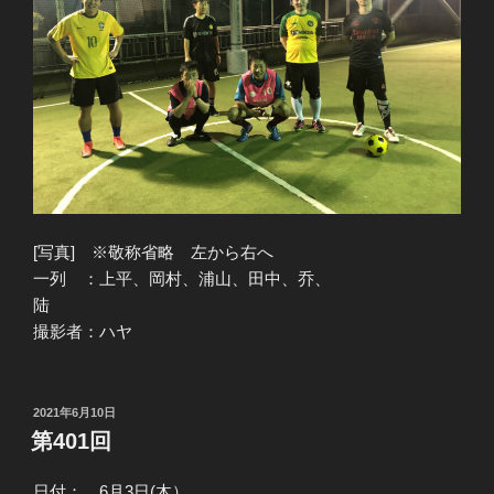
[写真] ※敬称省略 左から右へ
一列 ：上平、岡村、浦山、田中、乔、
陆
撮影者：ハヤ
投
2021年6月10日
稿
第401回
日:
日付： 6月3日(木）