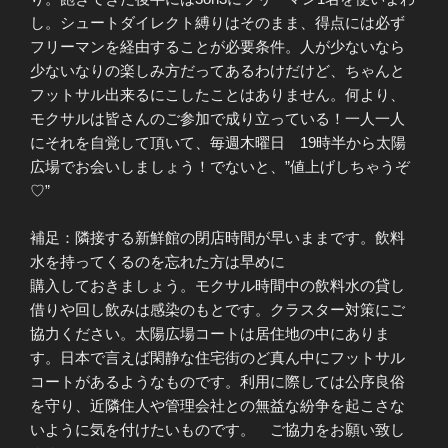
し。シュートダイレクト縛りはそのまま、得点には必ず
フリーマンを経由することが必要条件。人が少ないなら
少ないなりの楽しみ方だってあるわけだけど、ちゃんと
フットサル出来るにこしたことはありません。何より、
モクサルは皆さんのご参加で成り立っている！一人一人
にそれを自覚して頂いて、毎週木曜日 19時半から太陽
広場でお会いしましょう！でないと、”値上げしちゃうぞ
♡”
補足：隣接する新鮮館の閉店時間が早いままです。飲料
水を持ってくるのを忘れた方は早めに
購入しておきましょう。モクサル時間中の飲料水の貸し
借りや回し飲みは感染のもとです。クラスター対策にご
協力ください。太陽広場コートは居住地の中にありま
す。日本で言えば閑静な住宅街のど真ん中にフットサル
コートがあるようなものです。利用に際しては公序良俗
を守り、近隣住人や管理会社との無益な紛争を起こさな
いように気を付けたいものです。 ご協力をお願い致し