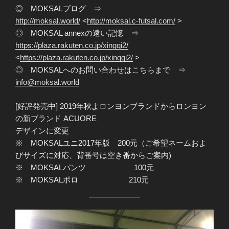
◎ MOKSALブログ ⇒
http://moksal.world/
<
http://moksal.c-futsal.com/
>
◎ MOKSAL annexの遠い記憶 ⇒
https://plaza.rakuten.co.jp/xingqi2/
<
https://plaza.rakuten.co.jp/xingqi2/
>
◎ MOKSALへのお問い合わせはこちらまで ⇒
info@moksal.world
[好評発売中] 2019年秋よロンヨンブランドからロンヨン
の新ブランド ACUORE
デザインに変更
※ MOKSALユニ2017年版 200元（ご希望ネームおよ
びサイズに対応、背番号は空き番からご案内)
※ MOKSALパンツ 100元
※ MOKSALポロ 210元