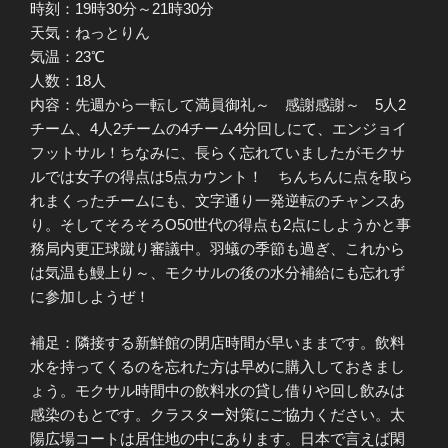
時刻：19時30分～21時30分
天気：ねっとりん
気温：23℃
人数：18人
内容：先週から一転して満員御礼～ 感謝感謝～ 5人2
チーム、4人2チームの4チーム4分回しにて、エンジョイ
フットサル！ちなみに、長らく忘れていましたがモクサ
ルでは女子の得点は5点カウント！ ちんちんに点を取ら
れまくったチームにも、文字通り一発逆転のチャンスあ
り。そしてそろそろO50世代の得点も2点にしようかと事
務局内更正球蹴り審議中。羽蟻の季節も過ぎ、これから
は気温も鰻上り～、モクサルの後の水分補給にも忘れず
に参加しようぜ！
補足：隣接する新鮮館の閉店時間が早いままです。飲料
水を持ってくるのを忘れた方は早めに購入しておきまし
ょう。モクサル時間中の飲料水の貸し借りや回し飲みは
感染のもとです。クラスター対策にご協力ください。太
陽広場コートは居住地の中にあります。日本で言えば閑