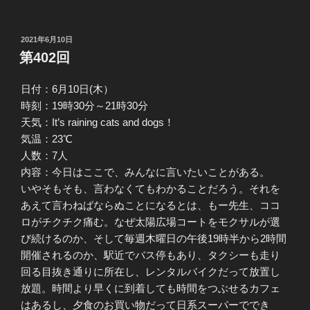
投
2021年6月10日
稿
第402回
日:
日付：6月10日(木）
時刻：19時30分～21時30分
天気：It’s raining cats and dogs！
気温：23℃
人数：7人
内容：今日はここで、みんなに言いたいことがある。
いやそもそも、言わなくてもわかることだろう。それを
あえて言わねばならぬことになるとは、もー先生、ココ
ロがチクチク痛む。なぜ太陽広場コートをモクサルが選
び続けるのか、そして毎週木曜日の午後19時半から2時間
開催されるのか、駅近でバス停もあり、タクシーも走り
回る目抜き通りに所在し、レンタルバイクだって放置し
放題。時間より早くに到着しても時間をつぶせるカフェ
はあるし、夕食のお買い物だって日系スーパーででき