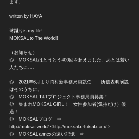
ます。
written by HAYA
球蹴りis my life!
MOKSAL to The World!!
（お知らせ）
◎ MOKSALはとうとう400回を超えました。あとは若い
人たちに….
◎ 2021年6月より岡村新事務局員就任 所信表明演説
はそのうちに。
◎ MOKSAL T&Tプロジェクト事務局員募集！
◎ 集まれMOKSAL GIRL！ 女性参加者(気持だけ）優
遇！
◎ MOKSALブログ ⇒
http://moksal.world/
<
http://moksal.c-futsal.com/
>
◎ MOKSAL annexの遠い記憶 ⇒