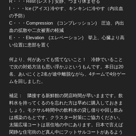
R・・・Rest (レスト) 安静、つまり休ませる
I ・・・Ice (アイス) 冷やす、キンキンに冷やす（内出血
の予防）
C・・・Compression (コンプレッション) 圧迫、内出
血の拡散や二次被害の軽減
E・・・Elevation (エレベーション) 挙上、心臓より高
い位置に患部を置く
何より、何があっても慌てないこと！ 冷静でいること
で次の対処方法も思い浮かぶというもんです。本日は20
名、あいにくと2名が途中離脱ながら、4チームで4分ゲー
ムを回しました。
補足： 隣接する新鮮館の閉店時間が早いままです。飲
料水を持ってくるのを忘れた方は早めに購入しておきま
しょう。モクサル時間中の飲料水の貸し借りや回し飲み
は感染のもとです。クラスター対策にご協力ください。
太陽広場コートは居住地の中にあります。日本で言えば
閑静な住宅街のど真ん中にフットサルコートがあるよう