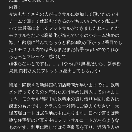
内容：
今週もたくさんの人がモクサルに参加して頂いたので４
チームで回せて休憩もできるのでちょいぽちゃの私にと
っては最高に楽しくフットサルができましたね～。ただ
モクサルもだいぶ高齢化が進んでいるのかチーム決めの
際、年齢順に並んでもらうと私(33歳)が下から２番目でし
た！モクサル内では私もまだまだ若手っぽいのでこれか
らもっとフレッシュ感出して
頑張らないとですね。。。(やっぱり無理だから、新事務
局員 岡村さんにフレッシュ感出してもらおう)
補足：隣接する新鮮館の閉店時間が早いままです。飲料
水を持ってくるのを忘れた方は早めに購入しておきまし
ょう。モクサル時間中の飲料水の貸し借りや回し飲みは
感染のもとです。クラスター対策にご協力ください。太
陽広場コートは居住地の中にあります。日本で言えば閑
静な住宅街のど真ん中にフットサルコートがあるような
ものです。利用に際しては公序良俗を守り、近隣住人や