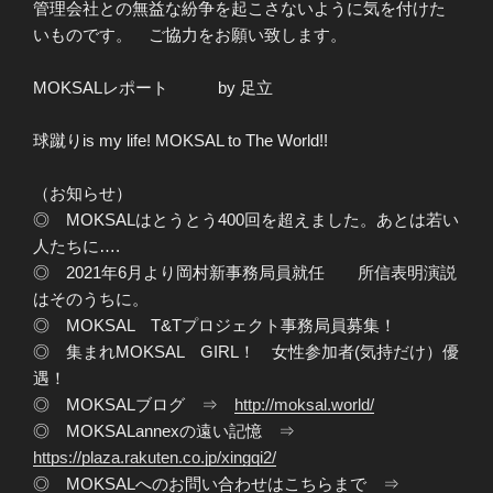
管理会社との無益な紛争を起こさないように気を付けた
いものです。 ご協力をお願い致します。
MOKSALレポート by 足立
球蹴りis my life! MOKSAL to The World!!
（お知らせ）
◎ MOKSALはとうとう400回を超えました。あとは若い
人たちに….
◎ 2021年6月より岡村新事務局員就任 所信表明演説
はそのうちに。
◎ MOKSAL T&Tプロジェクト事務局員募集！
◎ 集まれMOKSAL GIRL！ 女性参加者(気持だけ）優
遇！
◎ MOKSALブログ ⇒
http://moksal.world/
◎ MOKSALannexの遠い記憶 ⇒
https://plaza.rakuten.co.jp/xingqi2/
◎ MOKSALへのお問い合わせはこちらまで ⇒