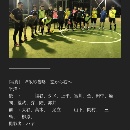
—————————–
[写真] ※敬称省略 左から右へ
平澤：
後 ： 福谷、タメ、上平、宮川、金、田中、座
間、荒武、乔，陆、赤井
前 ：大谷、高木、 足立 山下、岡村、 三
島、 柳原、
撮影者：ハヤ