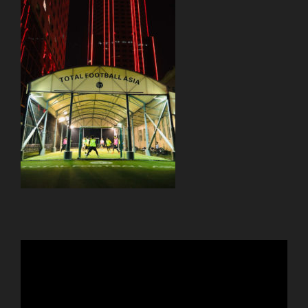
動
画
プ
レ