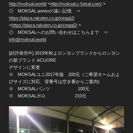
http://moksal.world/
<
http://moksal.c-futsal.com/
>
◎ MOKSAL annexの遠い記憶 ⇒
https://plaza.rakuten.co.jp/xingqi2/
<
https://plaza.rakuten.co.jp/xingqi2/
>
◎ MOKSALへのお問い合わせはこちらまで ⇒
info@moksal.world
[好評発売中] 2019年秋よロンヨンブランドからロンヨン
の新ブランド ACUORE
デザインに変更
※ MOKSALユニ2017年版 200元（ご希望ネームおよ
びサイズに対応、背番号は空き番からご案内)
※ MOKSALパンツ 100元
※ MOKSALポロ 210元