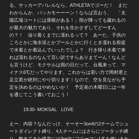
る。サッカーアパレルなら、ATHLETAでゴーだ！ まだ
わからんか、バッカモーーーン！ならば言おう、 「太
陽広場コートには屋根がある！」雨が降っても蹴れるの
が最大の魅力であり、それを生かさずしてどーすん
の？！ 辿り着くまでに濡れるって？ あーた、子供の
ころとかに海水浴とかプールとかに行くとき濡れる前提
で水着とか着込んでいったでしょ？ 行き帰り水着で来
れば濡れるのなんて言い訳ですらありまてーん！なんど
も言うけど、モクサルは雨の日だって、台風来って、マ
イナス6℃だってやります。これからは若い力で岡村君と
足立君が絶対にやり切ります！なので、空を見ながら予
定を決めるのはやめないか！ 予定表の木曜日には一年
を通じてこう書いておこう！
19:30- MOKSAL LOVE
えー、内容？なんだっけ、そーそー3on4の2チームでシュ
ートダイレクト縛り、4人チームにはさらにツータッチ縛
り。飽きてきた後半には3on3にフリーマン1名を使いまわ