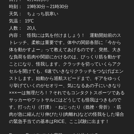
時刻： 19時30分～21時30分
天気： ちょっち肌寒い
気温： 19℃
人数： 20人
内容： 怪我には気を付けましょう！ 運動開始前のス
トレッチ、柔軟は重要です。体中の関節各部に「今から
体を動かすよー」って教えてあげるのです。突然、大き
な負荷を筋肉や関節にかけるのは、びっくり筋を動かす
ことになり、怪我します。クラッチを切っていくらアク
セルを開けても、6速でいきなりクラッチをつなげばエン
ストします。始動から巡航スピードまで、ギアをゆっく
り挙げていくのがセオリー、気になるあの子にいきなり
×××ーは無理だろ！？それでもコンタクトスポーツである
サッカーやフットサルにはどうしても怪我はつきもので
す。打ったり（打撲）・ねじったり（捻挫・骨折）・筋
肉が急に縮んだり伸びたり(肉離れ)などの怪我をした場合
の緊急手当ての基本はRICE、ここ試験に出ます！