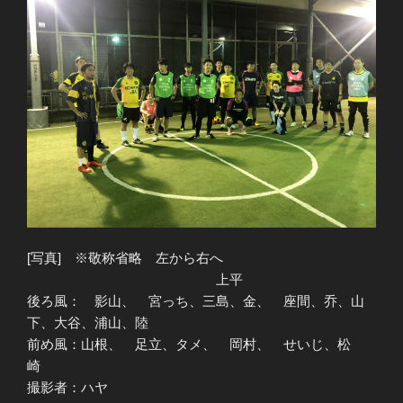
[写真] ※敬称省略 左から右へ
上平
後ろ風： 影山、 宮っち、三島、金、 座間、乔、山
下、大谷、浦山、陸
前め風：山根、 足立、タメ、 岡村、 せいじ、松
崎
撮影者：ハヤ