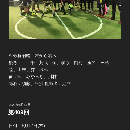
※敬称省略 左から右へ
後ろ： 上平、荒武、金、柳原、岡村、座間、三島、
陸、山根、乔、ぺぺ
前：浦、みやっち、川村
隠れ：須藤、平沢 撮影者：足立
投
2021年6月19日
稿
第403回
日:
日付：6月17日(木）