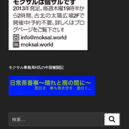
モクサル事務局H氏の中国奮闘記
検
検
索
索: