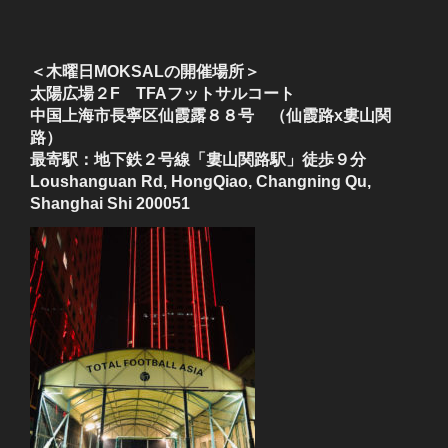
＜木曜日MOKSALの開催場所＞
太陽広場２F TFAフットサルコート
中国上海市長寧区仙霞露８８号 （仙霞路x婁山関
路）
最寄駅：地下鉄２号線「婁山関路駅」徒歩９分
Loushanguan Rd, HongQiao, Changning Qu,
Shanghai Shi 200051