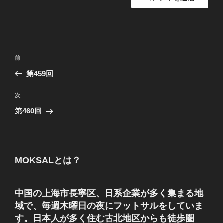
投
前
前
稿
の
第459回
ナ
投
ビ
稿
次
次
ゲ
の
第460回
投
ー
稿
シ
ョ
MOKSALとは？
ン
中国の上海市長寧区、日系企業が多く集まる地
域で、毎週木曜日の夜にフットサルをしていま
す。日本人が多く住む古北地区からも徒歩圏