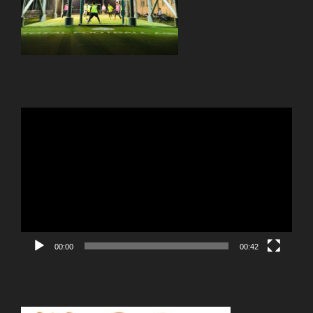
動
画
プ
レ
ー
ヤ
ー
00:00
00:42