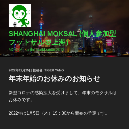
コ
ン
テ
ン
ツ
SHANGHAI MOKSAL (個人参加型
へ
フットサル＠上海）
ス
MOKSAL to the world since 2013
キ
ッ
プ
投
2022年12月25日
投稿者:
TIGER YANO
稿
年末年始のお休みのお知らせ
日:
新型コロナの感染拡大を受けまして、年末のモクサルは
お休みです。
2022年は1月5日（木）19：30から開始の予定です。