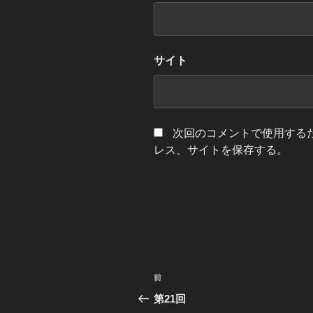
サイト
次回のコメントで使用する
レス、サイトを保存する。
投
前
前
稿
の
第21回
投