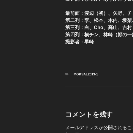
最前面：渡辺（初）、矢野、チ
第二列：李、松本、木内、坂梨
第三列：白、Cho、高山、吉村
第四列：横チン、林崎（顔の一
撮影者：早崎
カ
MOKSAL2013-1
テ
ゴ
リ
ー
コメントを残す
メールアドレスが公開されるこ