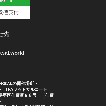
せ先
sal.world
KSALの開催場所＞
F TFAフットサルコート
長寧区仙霞露８８号 （仙霞
路）