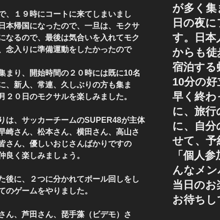
が多く集
で、１９時にコートに来てしまいまし
日の夜に
日本帰国になったので、一旦は、モクサ
す。日本
になるので、最後は気合いを入れてモク
、念入りに準備運動をしたかったので
からも徒
宿泊する
集まり、開始時間の２０時には既に10名
10分の
に、新人、常連、久しぶりの方も集ま
早く終わ
月２０日のモクサルを楽しみました。
に、旅行
は、サッカーチームのSUPER48が主体
に、自分
早崎さん、松本さん、横田さん、高山さ
せて、予
皆さん、優しいおじさんばかりですの
「個人参
仲良く楽しみましょう。
んなメン
た後に、２つに分かれてボール回しをし
当日のお
てのゲームをやりました。
お待ちし
さん、芦田さん、琵手藻（ビデモ）さ