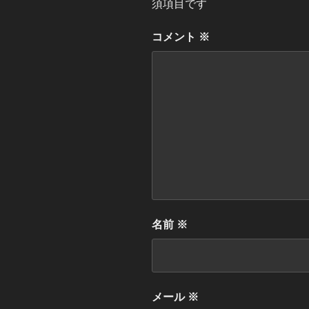
須項目です
コメント
※
名前
※
メール
※