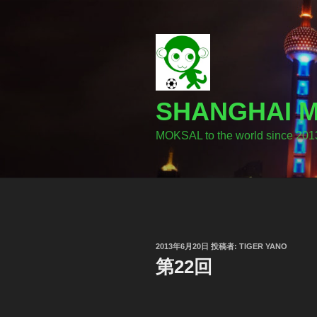
コ
ン
テ
ン
ツ
へ
SHANGHA
ス
キ
MOKSAL to the world since 201
ッ
プ
投
2013年6月20日
投稿者:
TIGER YANO
稿
第22回
日: