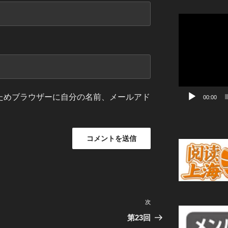
動
画
プ
レ
ー
ヤ
ー
ためブラウザーに自分の名前、メールアド
00:00
次
次
の
第23回
投