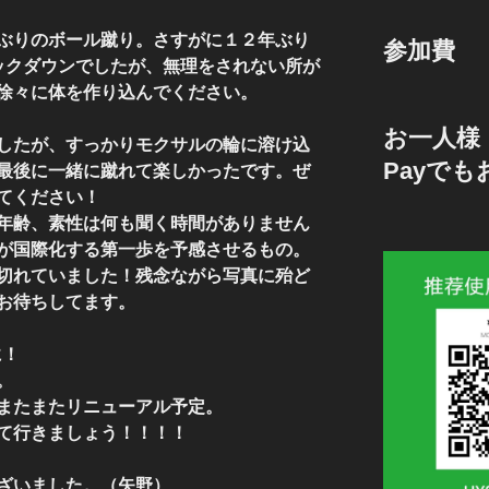
年ぶりのボール蹴り。さすがに１２年ぶり
参加費
ックダウンでしたが、無理をされない所が
徐々に体を作り込んでください。
お一人様 
したが、すっかりモクサルの輪に溶け込
Payで
最後に一緒に蹴れて楽しかったです。ぜ
てください！
年齢、素性は何も聞く時間がありません
が国際化する第一歩を予感させるもの。
切れていました！残念ながら写真に殆ど
お待ちしてます。
に！
。
またまたリニューアル予定。
て行きましょう！！！！
ざいました。（矢野）