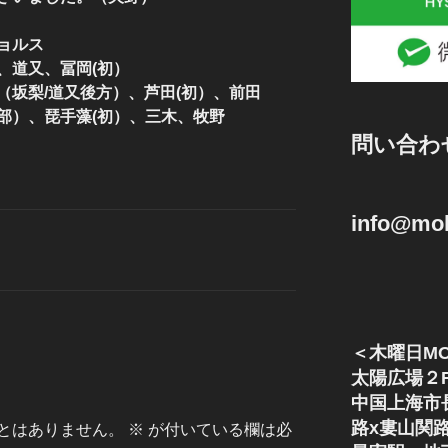
ョルス
、道又、冨岡(初）
（坂梨/道又後方）、芦田(初）、前田
部）、琵手藻(初）、三木、牧野
問い合わ
info@mok
＜木曜日MO
太陽広場２
中国上海市
路x婁山関
とはありません。
※
が付いている欄は必