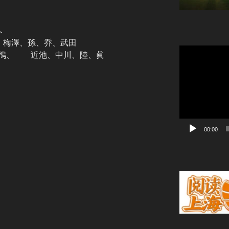
右へ
、梅澤、孫、乔、武田
動
鴨、 近池、中川、陸、眞
画
プ
レ
ー
ヤ
ー
00:00