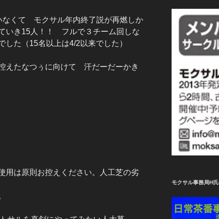
いなくて モクサル年内終了説が再燃しか
ていき15人！！ フルで３チーム回しな
した（15名以上は4/2以来でした）
控えたなつぅに向けて 汗だーだーかき
使用は原則お控えください。人工芝の劣
モクサル事務局H氏
。