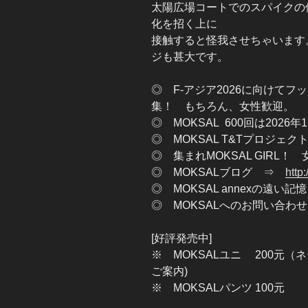
太陽広場コートでのスパイクの
化を招く上に
接触すると怪我させちゃいます
ジも甚大です。
◎ F-アジア2026に向けて
集！ もちろん、女性歓迎。
◎ MOKSAL 600回は2026年
◎ MOKSAL T&Tプロジェ
◎ 集まれMOKSAL GIRL
◎ MOKSALブログ ⇒
http
◎ MOKSAL annexの遠い
◎ MOKSALへのお問い合わせはこ
[好評発売中]
※ MOKSALユニ 200元
ご案内)
※ MOKSALパンツ 100元