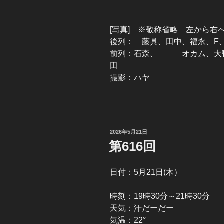
[写真] ※敬称省略 左から
後列： 藤具、田中、福永、F
前列：石森、 オカム、大
田
撮影：ハヤ
投
2026年5月21日
稿
第616回
日:
日付：5月21日(木）
時刻：19時30分～21時30分
天気：汗だーだー
気温：22°