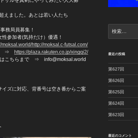
フットサルを真剣にやってみたい人大募
回を超えました。あとは若い人たち
検
クト事務局員募集！
索:
！ 女性参加者(気持だけ）優遇！
://moksal.world/http://moksal.c-futsal.com/
記憶 ⇒
https://plaza.rakuten.co.jp/xingqi2/
最近の投稿
ちらまで ⇒ info@moksal.world
第627回
第626回
サイズに対応、背番号は空き番からご案
第625回
第624回
第623回
へ
最近のコメント