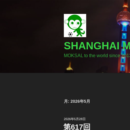
コ
ン
テ
ン
ツ
へ
SHANGHA
ス
キ
MOKSAL to the world since 201
ッ
プ
月:
2026年5月
投
2026年5月28日
稿
第617回
日: