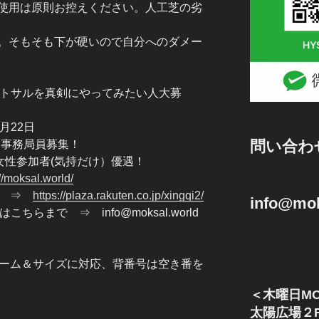
使用は原則お控えください。人工芝の劣
。そもそも下が硬いので自分へのダメー
フットサルを真剣にやってみたい人大募
1月22日
問い合わ
クト事務局員募集！
！ 女性参加者(気持だけ）優遇！
://moksal.world/
記憶 ⇒
https://plaza.rakuten.co.jp/xingqi2/
info@mok
ちらまで ⇒ info@moksal.world
（ネーム＆サイズに対応、背番号は空き番を
＜木曜日MO
太陽広場２