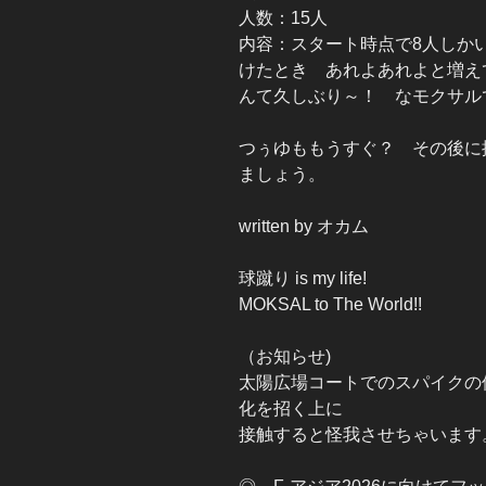
人数：15人
内容：スタート時点で8人しか
けたとき あれよあれよと増え
んて久しぶり～！ なモクサルで
つぅゆももうすぐ？ その後に
ましょう。
written by オカム
球蹴り is my life!
MOKSAL to The World!!
（お知らせ)
太陽広場コートでのスパイクの
化を招く上に
接触すると怪我させちゃいます