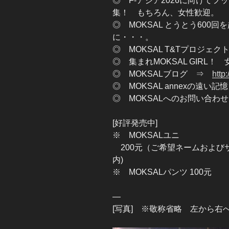
◎ F-アジア2026に向けて
集！ もちろん、女性歓迎。
◎ MOKSAL とうとう600
に・・・。
◎ MOKSAL T&Tプロジェ
◎ 集まれMOKSAL GIRL
◎ MOKSALブログ ⇒
http
◎ MOKSAL annexの遠い
◎ MOKSALへのお問い合わせはこ
[好評発売中]
※ MOKSALユニ
200元（ご希望ネームおよび
内)
※ MOKSALパンツ 100元
—
[写真] ※敬称省略 左から右