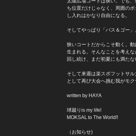
太陽広場コートは狭い。でも、
ち位置だけじゃなく、周囲のポ
し入れはかなり自由になる。
そしてやっぱり「パス＆ゴー」
狭いコートだからこそ動く。動
生まれる。そんなことを考えなが
回し続け、まだ初夏にも満たな
そして来週は楽スポフットサル
として再び大会へ挑む我がモク
written by HAYA
球蹴りis my life!
MOKSAL to The World!!
（お知らせ)