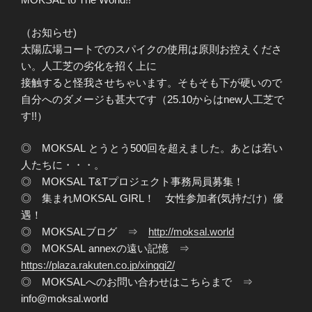
（お知らせ)
太陽広場コートでのスパイクの使用は原則お控えくださ
い。人工芝の劣化を招く上に
接触すると怪我させちゃいます。そもそも下が硬いので
自分へのダメージも甚大です（25.10からはnew人工芝で
す!!）
◎ MOKSAL とうとう500回を超えました。あとは若い
人たちに・・・。
◎ MOKSAL T&Tプロジェクト事務局員募集！
◎ 集まれMOKSAL GIRL！ 女性参加者(気持だけ）優
遇！
◎ MOKSALブログ ⇒
http://moksal.world
◎ MOKSAL annexの遠い記憶 ⇒
https://plaza.rakuten.co.jp/xingqi2/
◎ MOKSALへのお問い合わせはこちらまで ⇒
info@moksal.world