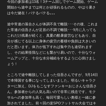
今回の参加者は13名！3チーム回しでゲーム開始。ゲーム
開始から途中までは何とか頑張れるものの、やはり暑さ
は今だ健在！バテるバテる｡｡｡
途中常連の落合さんが体調不良で離脱･･･その後、これま
た常連の信吾さんが足首の不調で離脱･･･9月に入っても
これだけ残暑が続くと、真夏の酷暑疲労などもあり、自
分が感じてる以上に身体の疲労の蓄積や負担は大きいの
だと思います。体力が低下すれば集中力も途切れます
し、その結果怪我などにも繋がり易いので、十分なウォ
ームアップと、十分な水分補給をするように心掛けまし
ょう！
ところで途中離脱してしまった信吾さんですが、9月14日
で本帰国する事になってしまいました。明るいキャラク
ターに加え、DJをもこなすファンキーおじさんな信吾さ
ん。参加者からの人気も高いので非常に残念です。モク
サルへの参加率も高く、毎回可愛らしい奥様と一緒に参
加されてました。前々回の楽SPOフットサル大会ではキ