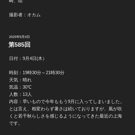
崎、陸
撮影者：オカム
投
2025年9月4日
稿
第585回
日:
日付：9月4日(木）
時刻：19時30分～21時30分
天気：晴れ
気温：30℃
人数：13人
内容：早いもので今年ももう9月に入ってしまいました。
とは言え、相変わらず暑さは続いておりますが、風が吹
くと若干秋らしさを感じるようになってきた最近の上海
です。