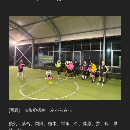
[写真] ※敬称省略 左から右へ
後列：落合、岡田、植木、福永、金、藤原、乔、孫、早