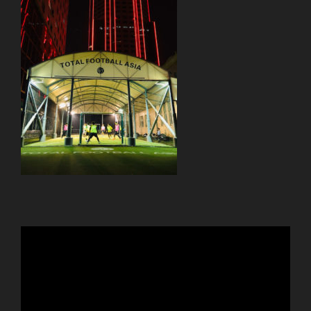
動
画
プ
レ
ー