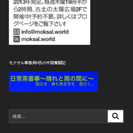
モクサル事務局H氏の中国奮闘記
検
検
索
索: