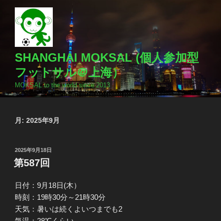
コ
ン
テ
ン
ツ
SHANGHAI MOKSAL (個人参加型
へ
フットサル＠上海）
ス
MOKSAL to the world since 2013
キ
ッ
プ
月:
2025年9月
投
2025年9月18日
稿
第587回
日:
日付：9月18日(木）
時刻：19時30分～21時30分
天気：暑いは続くよいつまでも2
気温：28℃くらい