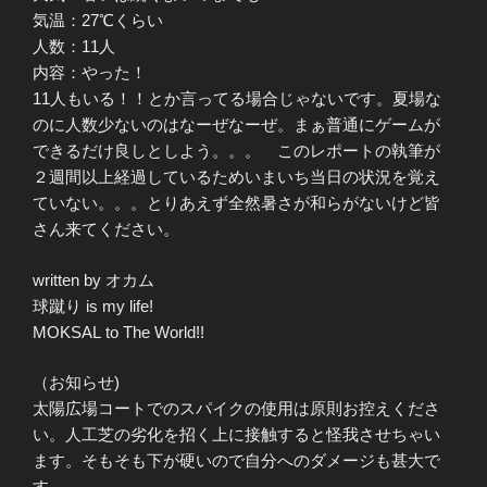
気温：27℃くらい
人数：11人
内容：やった！
11人もいる！！とか言ってる場合じゃないです。夏場な
のに人数少ないのはなーぜなーぜ。まぁ普通にゲームが
できるだけ良しとしよう。。。 このレポートの執筆が
２週間以上経過しているためいまいち当日の状況を覚え
ていない。。。とりあえず全然暑さが和らがないけど皆
さん来てください。
written by オカム
球蹴り is my life!
MOKSAL to The World!!
（お知らせ)
太陽広場コートでのスパイクの使用は原則お控えくださ
い。人工芝の劣化を招く上に接触すると怪我させちゃい
ます。そもそも下が硬いので自分へのダメージも甚大で
す。