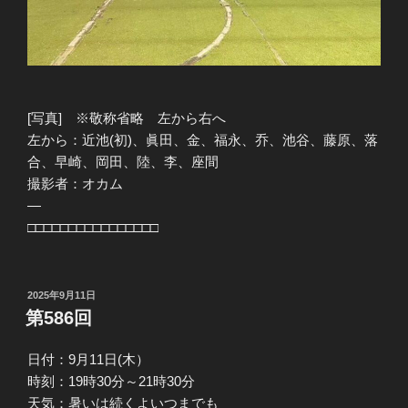
[写真] ※敬称省略 左から右へ
左から：近池(初)、眞田、金、福永、乔、池谷、藤原、落
合、早崎、岡田、陸、李、座間
撮影者：オカム
—
□□□□□□□□□□□□□□□□
投
2025年9月11日
稿
第586回
日:
日付：9月11日(木）
時刻：19時30分～21時30分
天気：暑いは続くよいつまでも