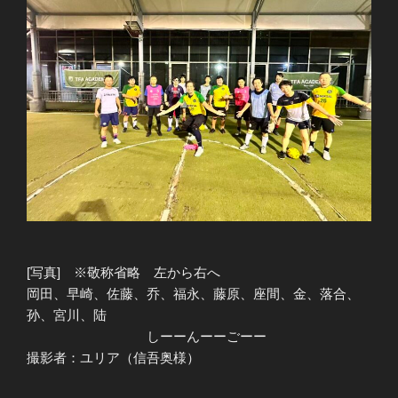
[写真] ※敬称省略 左から右へ
岡田、早崎、佐藤、乔、福永、藤原、座間、金、落合、
孙、宮川、陆
しーーんーーごーー
撮影者：ユリア（信吾奥様）