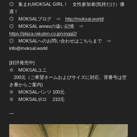
◎ 集まれMOKSAL GIRL！ 女性参加者(気持だけ）優
遇！
◎ MOKSALブログ ⇒
http://moksal.world/
◎ MOKSAL annexの遠い記憶 ⇒
https://plaza.rakuten.co.jp/xingqi2/
◎ MOKSALへのお問い合わせはこちらまで ⇒
info@moksal.world
[好評発売中]
※ MOKSALユニ
200元（ご希望ネームおよびサイズに対応、背番号は空
き番からご案内)
※ MOKSALパンツ 100元
※ MOKSALポロ 210元
—