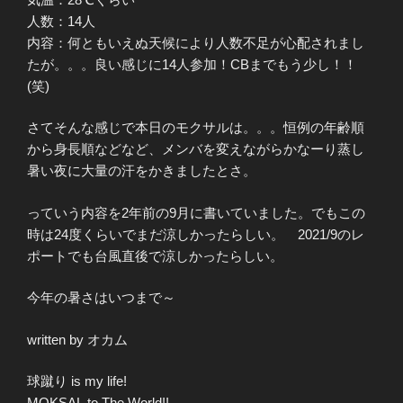
人数：14人
内容：何ともいえぬ天候により人数不足が心配されまし
たが。。。良い感じに14人参加！CBまでもう少し！！
(笑)
さてそんな感じで本日のモクサルは。。。恒例の年齢順
から身長順などなど、メンバを変えながらかなーり蒸し
暑い夜に大量の汗をかきましたとさ。
っていう内容を2年前の9月に書いていました。でもこの
時は24度くらいでまだ涼しかったらしい。 2021/9のレ
ポートでも台風直後で涼しかったらしい。
今年の暑さはいつまで～
written by オカム
球蹴り is my life!
MOKSAL to The World!!