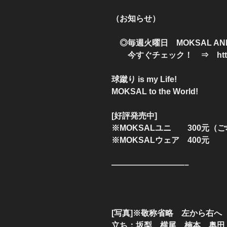
（お知らせ）
◎毎週火曜日 MOKSAL AN
今すぐチェック！ ⇒ http://plaz
球蹴り is my Life!
MOKSAL to the World!
[好評発売中]
※MOKSALユニ 300元（
※MOKSALウェア 400元
—————————–
[写真]※敬称省略 左か
立ち：坂梨、横尾、楠本、奥田