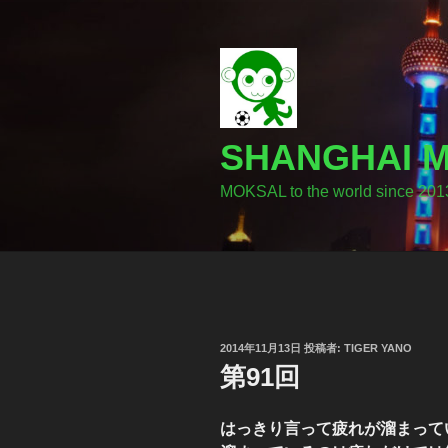
コ
ン
テ
ン
ツ
へ
SHANGHA
ス
キ
MOKSAL to the world since 201
ッ
プ
投
2014年11月13日
投稿者:
TIGER YANO
稿
第91回
日:
はっきり言って疲れが溜まって