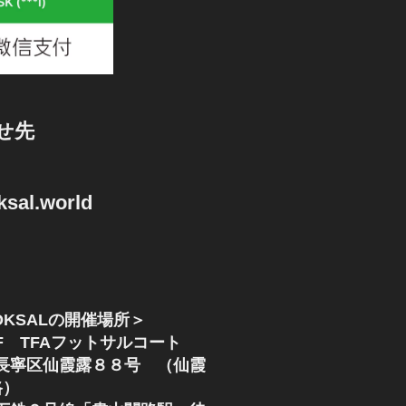
せ先
sal.world
KSALの開催場所＞
F TFAフットサルコート
長寧区仙霞露８８号 （仙霞
路）