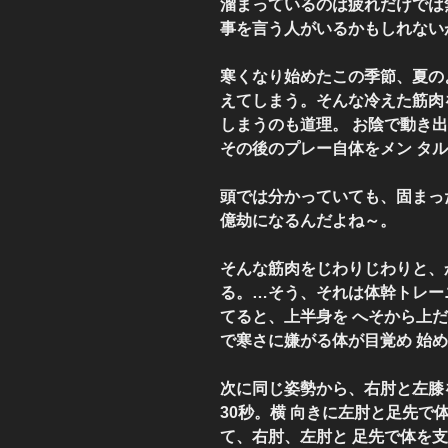
溜まっているのは疲れだけでは
事を言う人がいるかもしれない
寒くなり始めたこの季節、夏の
えてしまう。そんな冷えた筋肉
しまうのも道理。 お陰で動き
その後のプレー自体をメン タ
頭では分かっていても、固まっ
億劫になるんだよね～。
そんな筋肉をじわりじわりと、
る。…そう、それは体幹トレー
てると、上半身を へそから上
で寒さに嫌がる体が目覚め 始
次に同じ姿勢から、右肘と左膝
30秒。横 向きに左肘と足先で
て、右肘、左肘と 足先で体を