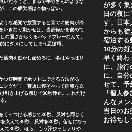
無いだろうと、まるで宇野さんのような
が多く集
が、この疲労感は本物っぽい。
日の夜に
す。日本
ような感覚で放置すると直ぐに筋肉が冷
をいきなり動かせば、当然何かを傷めて
からも徒
出しの固さからくるバッドプレーなんて、
宿泊する
ル的にダメにしてしまう悪循環。
10分の
早く終わ
た筋肉を動かし始めるに、冬はやっぱり
に、旅行
に、自分
かつ短時間でホットにできる方法があ
せて、予
ニングだ！ 普通に寝そべって両膝を立
「個人参
だけ引き上げる感じで30秒静止。これだけ
める。
んなメン
当日のお
をくっつける感じで30秒、反対も同じく
お待ちし
体を支えて30秒、反対を30秒。俯せになっ
支えて30秒、ほら、もう汗びっしょりや