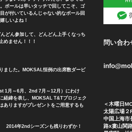
著。ボールは早いタッチで回してこそ、ゴ
に目が付いているんじゃない的なボール回
ぱ嬉しいよね！
にどんどん参加して、どんどん上手くなっち
問い合わ
止めません！！！
info@mok
りました。MOKSAL恒例の出席数ダービ
 1月～6月、2nd 7月～12月）にわけ
経緯を表し、MOKSAL T&Tプロジェク
＜木曜日MO
はありますがプレゼントをご用意するも
太陽広場２
中国上海市
路x婁山関
 2014年2ndシーズンも残りわずか！