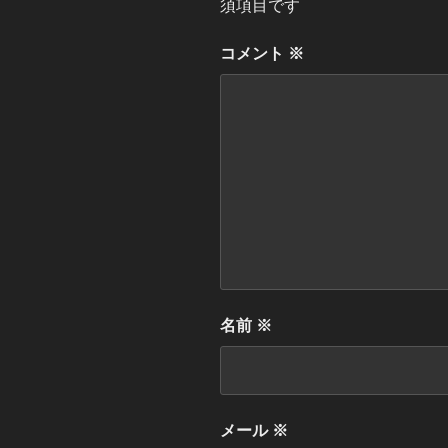
須項目です
コメント
※
名前
※
メール
※