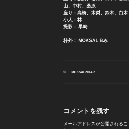
山、中村、桑原
座り：高橋、木梨、鈴木、白木
小人：林
撮影： 早崎
枠外： MOKSAL Bみ
カ
MOKSAL2014-2
テ
ゴ
リ
ー
コメントを残す
メールアドレスが公開されるこ