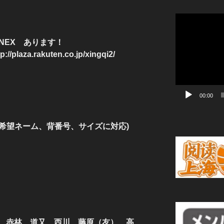
動
画
プ
NEX あります！
レ
a.rakuten.co.jp/xingqi2/
ー
ヤ
ー
00:00
ご希望ネーム、背番号、サイズに対応)
ら右へ
、赤林、道又、西川、藤原（友）、高