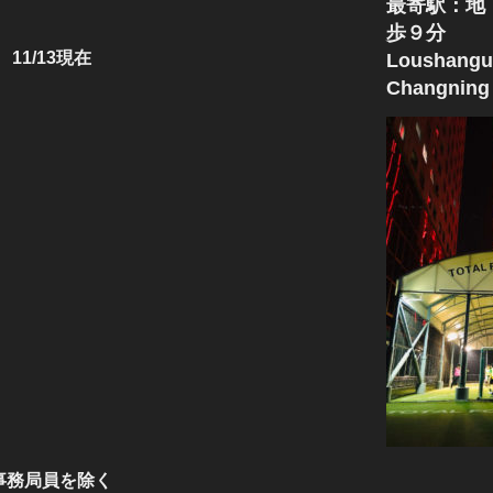
最寄駅：地
歩９分
 11/13現在
Loushangu
Changning 
ト事務局員を除く