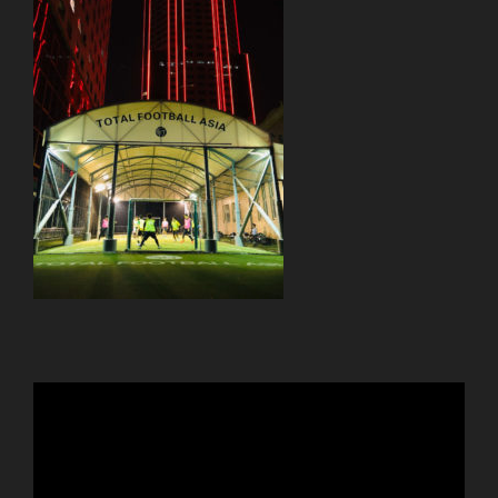
動
画
プ
レ