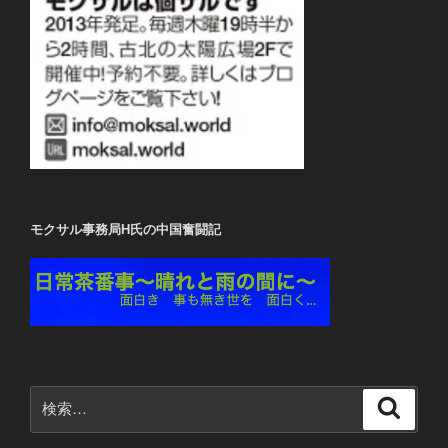
モクサル事務局H氏の中国奮闘記
検
検
索
索: