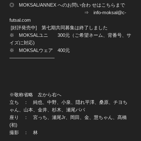
◎ MOKSAL/ANNEX へのお問い合わ せはこちらまで
⇒ info-moksal@c-
futsal.com
[好評発売中] 第七期共同募集は終了しました
※ MOKSALユニ 300元（ご希望ネーム、背番号、サ
イズに対応)
※ MOKSALウェア 400元
—————————–
※敬称省略 左から右へ
立ち ： 純也、中野、小泉、隠れ平澤、桑原、チヨち
ゃん、山本、金井、杉木、瀬尾パパ
座り ： 宮っち、瀬尾Jr、岡田、金、慧ちゃん、髙橋
(初)
撮影 ： 林