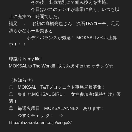
その後、出身地別にて組み換えを実施。
今日はパスのテンポが非常に良く、いつも以
上に充実の二時間でした。
補足 ： お初の髙橋亮也さん、流石TFAコーチ、足元
滑らかなボール捌きと
ボディバランスが秀逸！ MOKSALレベル上昇
中！！！
球蹴り is my life!
MOKSAL to The World!! 取り敢えずto the オランダ☆
（お知らせ）
◎ MOKSAL T&Tプロジェクト事務局員募集！
◎ 集ま れMOKSAL GIRL！ 女性参加者(気持だけ）優
遇！
◎ 毎週火曜日 MOKSAL ANNEX あります！
今すぐチェッ ク！ ⇒
http://plaza.rakuten.co.jp/xingqi2/