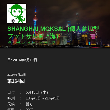
コ
ン
テ
ン
ツ
SHANGHAI MOKSAL (個人参加型
へ
フットサル＠上海）
ス
MOKSAL to the world since 2013
キ
ッ
プ
日:
2016年5月19日
投
2016年5月19日
稿
第164回
日:
日付 ： 5月19日（木）
時刻 ： 19時45分～21時45分
天候 ： 曇り
気温 ： 22℃