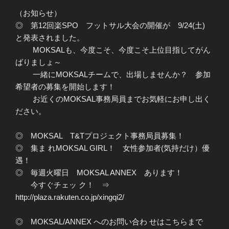
（お知らせ）
◎ 第12回楽SPO フットサル大会の開催が 9/24(土)
と発表されました。
MOKSALも、今度こそ、今度こそ上位目指してがん
ばりましょ～
一緒にMOKSALチームで、出場しませんか？ 参加
希望者の募集を開始します！
お近くのMOKSAL事務局員までお気軽にお申し出く
ださい。
◎ MOKSAL T&Tプロジェクト事務局員募集！
◎ 集ま れMOKSAL GIRL！ 女性参加者(気持だけ）優
遇！
◎ 毎週火曜日 MOKSAL ANNEX あります！
今すぐチェッ ク！ ⇒
http://plaza.rakuten.co.jp/xingqi2/
◎ MOKSAL/ANNEX へのお問い合わ せはこちらまで