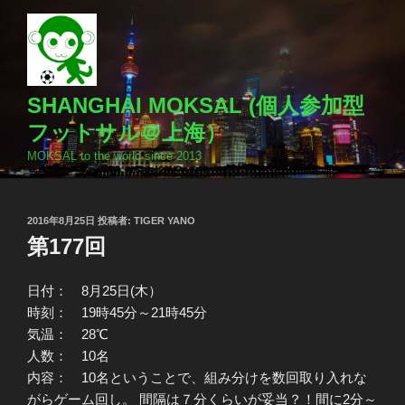
コ
ン
テ
ン
ツ
SHANGHAI MOKSAL (個人参加型
へ
フットサル＠上海）
ス
MOKSAL to the world since 2013
キ
ッ
プ
投
2016年8月25日
投稿者:
TIGER YANO
稿
第177回
日:
日付： 8月25日(木）
時刻： 19時45分～21時45分
気温： 28℃
人数： 10名
内容： 10名ということで、組み分けを数回取り入れな
がらゲーム回し。 間隔は７分くらいが妥当？！間に2分～