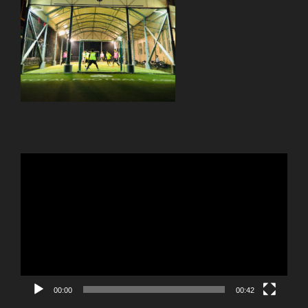
動
画
プ
レ
ー
ヤ
ー
00:00
00:42