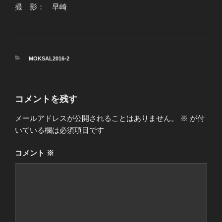
撮 影： 早崎
カ
MOKSAL2016-2
テ
ゴ
リ
ー
コメントを残す
メールアドレスが公開されることはありません。
※
が付
いている欄は必須項目です
コメント
※