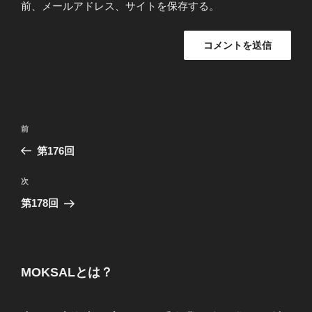
前、メールアドレス、サイトを保存する。
投
前
前
稿
の
第176回
ナ
投
ビ
稿
次
次
ゲ
の
第178回
投
ー
稿
シ
ョ
MOKSALとは？
ン