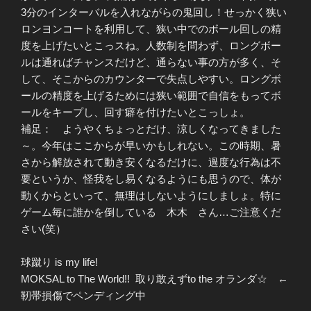
3分のインターバルを入れながらの鬼回し！せっかく狭い
ロンヨンコートを利用して、狭い中でのボール回しの精
度を上げたいとこっスね。人数制を問わず、ロングボー
ルは通ればチャンスだけど、通らない事の方が多く、そ
して、そこからのカウンターで失点しやすい。ロングボ
ールの精度を上げるためには狭い範囲で自信をもってボ
ールをキープし、回す癖を付けたいとこっしょ。
補足： ようやくちょっとだけ、涼しくなってきました
～。今年はここからが早いかもしれない。この時期、暑
さから解放されて動き安くなるだけに、過度な行為は不
要というか、怪我をし易くなるようにも思うので、体が
動くからといって、無理はしないようにしましょ。特に
ゲーム毎に誰かを倒している 木木 さん…ご注意くだ
さい(笑）
球蹴り is my life!
MOKSAL to The World!! 取り敢えずto the オランダ☆ ←
靭帯損傷でペンディング中