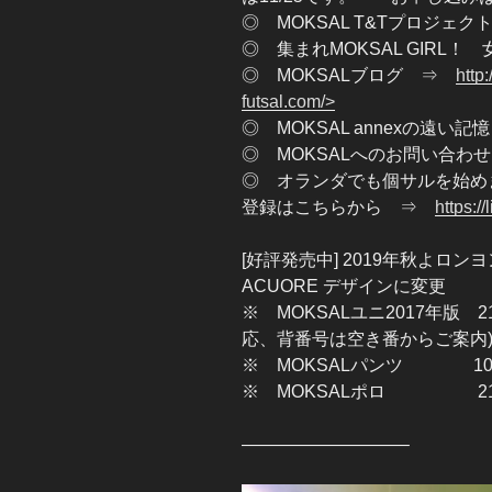
◎ MOKSAL T&Tプロジェ
◎ 集まれMOKSAL GIRL
◎ MOKSALブログ ⇒
http
futsal.com/>
◎ MOKSAL annexの遠い
◎ MOKSALへのお問い合
◎ オランダでも個サルを始め
登録はこちらから ⇒
https:/
[好評発売中] 2019年秋よロ
ACUORE デザインに変更
※ MOKSALユニ2017年版
応、背番号は空き番からご案内
※ MOKSALパンツ 10
※ MOKSALポロ 21
—————————–