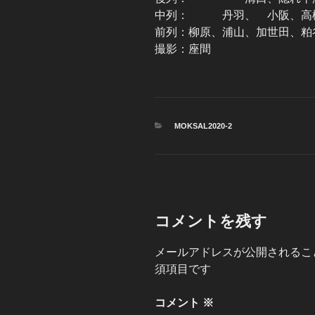
中列： 丹羽、 小阪、高
前列：柳原、浦山、加世田、粕
撮影：座間
カ
MOKSAL2020-2
テ
ゴ
リ
ー
コメントを残す
メールアドレスが公開されるこ
須項目です
コメント
※