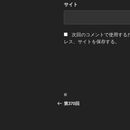
サイト
次回のコメントで使用する
レス、サイトを保存する。
投
前
前
稿
の
第370回
投
ナ
稿
ビ