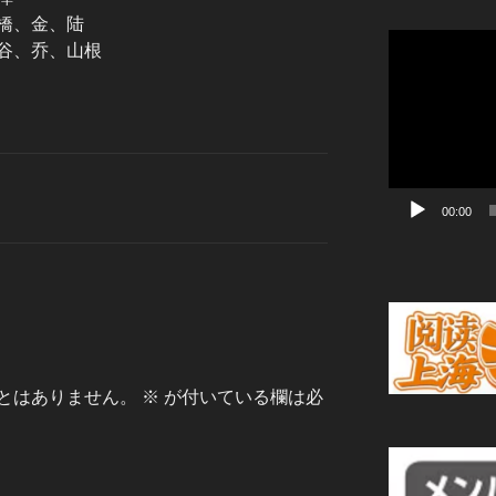
橋、金、陆
動
谷、乔、山根
画
プ
レ
ー
ヤ
ー
00:00
とはありません。
※
が付いている欄は必