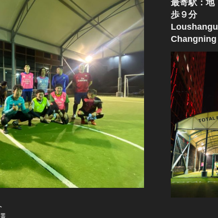
最寄駅：地
歩９分
Loushangu
Changning 
右へ
澤