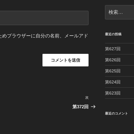
検
索:
最近の投稿
ためブラウザーに自分の名前、メールアド
第627回
第626回
第625回
第624回
第623回
次
次
の
第372回
投
最近のコメント
稿