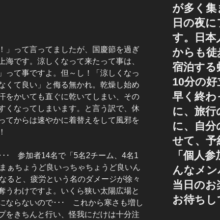
が多く集
日の夜に
す。日本
！」って言ってましたが、国慶節を過ぎ
からも徒
上海です。涼しくなって来たって事は、
宿泊する
」って事ですよ。但～し！「涼しくなっ
10分の
なくて良い」と侮る無かれ。乾燥し始め
早く終わ
汗をかいても直ぐに乾いてしまい、その
すくなってしまいます。と言う訳で、休
に、旅行
ってからは速やかに着替えをして風邪を
に、自分
！
せて、予
「個人参
･ 参加者14名で「5名2チーム、4名1
。まぁちょうど良いっちゃちょうど良いん
んなメン
になると、疲労という名のダメージが徐々
当日のお
奪うわけですよ。いくら狭い太陽広場と
お待ちし
にならないので･･･ これから寒さも増し
プをきちんと行い、怪我にだけは十分注