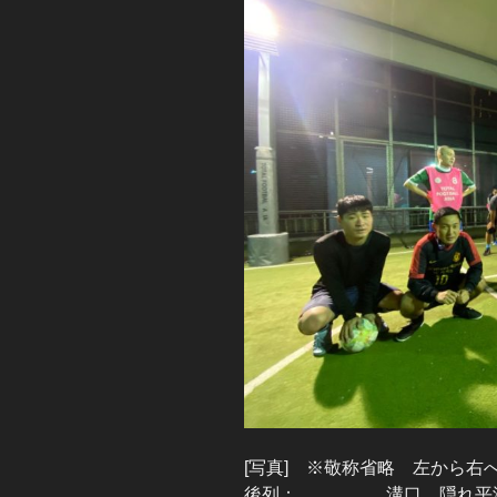
[写真] ※敬称省略 左から
後列： 溝口、隠れ平