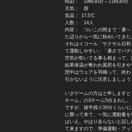
時刻： 19時30分～21時30分
天気： 雨
気温： 17.5℃
人数： 14人
内容： ついこの間まで「暑～
た辺りから一気に秋めいてきた
それはイコール「サクサル日和
て運動しやすい」「暑さでバテ
空気が乾いてる事も相まって、
結果体温が奪われ風邪を引きや
憩中はウェアを羽織って、終わ
引かないように注意しましょう
いざゲームの方はと申しますと･･
チーム」の3チーム5分まわし
ですが、後半残り30分くらい
に襲って来て、一気に運動量を
はいえ、やはり走らないと話し
て来ますので、準備運動・アッ