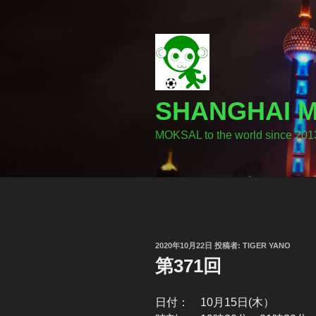
コ
ン
テ
ン
ツ
へ
SHANGHA
ス
キ
MOKSAL to the world since 201
ッ
プ
投
2020年10月22日
投稿者:
TIGER YANO
稿
第371回
日:
日付： 10月15日(木）