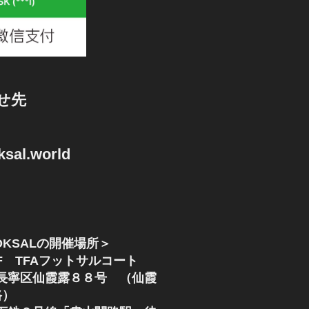
せ先
sal.world
KSALの開催場所＞
F TFAフットサルコート
長寧区仙霞露８８号 （仙霞
路）