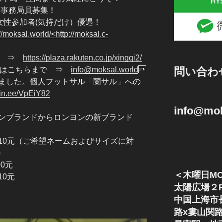
クト事務局員募集！
！ 女性参加者(気持だけ）優遇！
://moksal.world/<http://moksal.c-
記憶 ⇒
https://plaza.rakuten.co.jp/xingqi2/
問い合わ
わせはこちらまで ⇒
info@moksal.world

ました。個人フットサル「蘭サル」への
/lin.ee/VpEiY82
info@mok
ンヨンブランドからロンヨンの新ブランド
 210元（ご希望ネームおよびサイズに対
)
0元
＜木曜日MO
0元
太陽広場２
中国上海市
路x婁山関