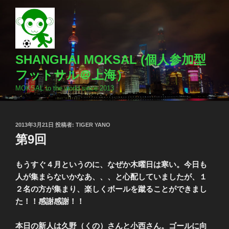
コ
ン
テ
ン
ツ
SHANGHAI MOKSAL (個人参加型
へ
フットサル＠上海）
ス
MOKSAL to the world since 2013
キ
ッ
プ
投
2013年3月21日
投稿者:
TIGER YANO
稿
第9回
日:
もうすぐ４月というのに、なぜか木曜日は寒い。今日も
人が集まらないかなあ、、、と心配していましたが、１
２名の方が集まり、楽しくボールを蹴ることができまし
た！！感謝感謝！！
本日の新人は久野（くの）さんと小西さん。ゴールに向