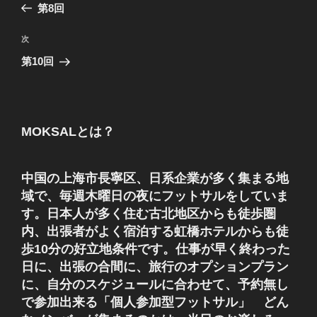
の
第8回
ナ
投
ビ
稿
次
次
ゲ
の
第10回
投
ー
稿
シ
ョ
MOKSALとは？
ン
中国の上海市長寧区、日系企業が多く集まる地
域で、毎週木曜日の夜にフットサルをしていま
す。日本人が多く住む古北地区からも徒歩圏
内、出張者がよく宿泊する虹橋ホテルからも徒
歩10分の好立地条件です。仕事が早く終わった
日に、出張の合間に、旅行のオプションプラン
に、自分のスケジュールに合わせて、予約無し
で参加出来る「個人参加型フットサル」 どん