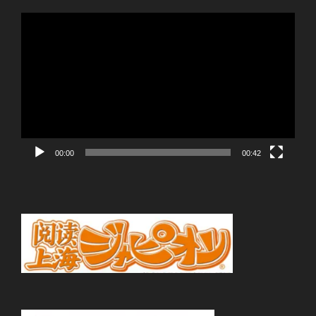
動
画
プ
レ
ー
ヤ
ー
00:00
00:42