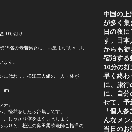
中国の上
が多く集
日の夜に
温10℃切り！
す。日本
総勢15名の老若男女に、お集まり頂きまし
からも徒
宿泊する
います。
10分の
早く終わ
ンに代わり、松江三人組の一人・林が、
に、旅行
 )m
に、自分
せて、予
ッチ。
「個人参
ム、怪我をしたら台無しです。
は、しっかり体をほぐしましょう！
んなメン
っちりと、松江の奥田柔軟老師ご指導の
当日のお