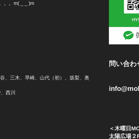
m( _ _ )m
問い合わ
杉谷、三木、早崎、山代（初）、坂梨、奥
info@mok
y、西川
＜木曜日MO
太陽広場２