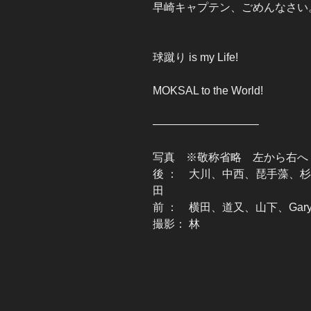
早崎キャプテン、ごめんなさい。。。
球蹴り is my Life!
MOKSAL to the World!
—————————–
写真 ※敬称省略 左から右へ
後 ： 大川、中西、琵手藻、
田
前 ： 横田、道又、山下、Gar
撮影： 林