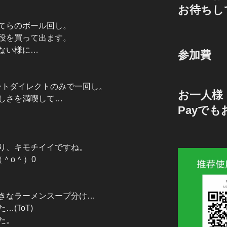
お待ちし
てらのボール回し。
役を買って出ます。
ない様に…
参加費
ートダイレクトのみで一回し。
お一人様 
しさを満喫して…
Payで
！
り、キモチイイですね。
＾o＾）0
きなラーメンスープ分け…
た…(ToT)
た。