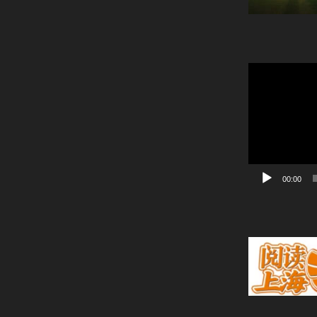
動
画
プ
レ
ー
ヤ
ー
00:00