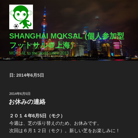
コ
ン
テ
ン
ツ
SHANGHAI MOKSAL (個人参加型
へ
フットサル＠上海）
ス
MOKSAL to the world since 2013
キ
ッ
プ
日:
2014年6月5日
投
2014年6月5日
稿
お休みの連絡
日:
２０１４年6月5日（モク）
今週は、芝の張り替えのため、お休みです。
次回は６月１２日（モク）。新しい芝をお楽しみに！