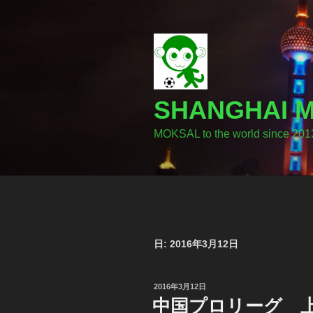
コ
ン
テ
ン
ツ
へ
SHANGHA
ス
キ
MOKSAL to the world since 201
ッ
プ
日:
2016年3月12日
投
2016年3月12日
稿
中国プロリーグ 上
日: