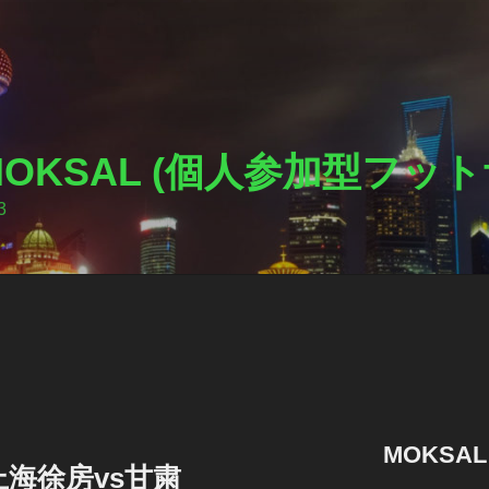
I MOKSAL (個人参加型フ
3
MOKSA
海徐房vs甘粛