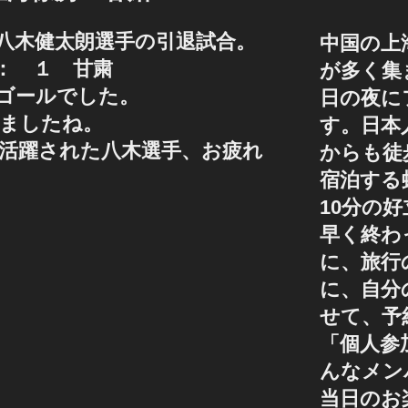
、八木健太朗選手の引退試合。
中国の上
： １ 甘粛
が多く集
ゴールでした。
日の夜に
ましたね。
す。日本
活躍された八木選手、お疲れ
からも徒
宿泊する
10分の
早く終わ
に、旅行
に、自分
せて、予
「個人参
んなメン
当日のお