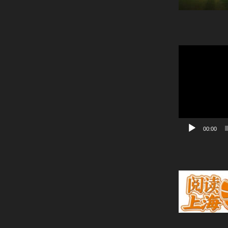
動
画
プ
レ
ー
ヤ
ー
00:00