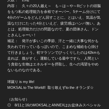
内容： 久々の20人越え～ も～は～や～8ビットの頭脳
をもつ私の処理能力を余裕でオーバー。5チーム分けにて
4分のゲームをどんどん回すことに。とはいえ、気温が気
温なだけにたった4分といえど、疲労感はハンパ無い。あ
とは、処理能力だけの問題なので、夏の団体さん、ドン
ときんしゃーい！
補足： 発汗が多いこの季節、汗と一緒に大事な何かも
失われて行っているっぽいので、こまめな補給を心掛け
て行きましょう。初マラソンでびっくりしたのは42kmも
走れば、腹がすく。運動している最中ですら、人間とい
う貪欲な生物はエネルギーを摂取し、生への渇望をやめ
ないものなのである。
球蹴り is my life!
MOKSAL to The World!! 取り敢えずto the オランダ☆
（お知らせ）
◎ 8/11と16のMOKSALとANNEXはお盆休みスペシャル