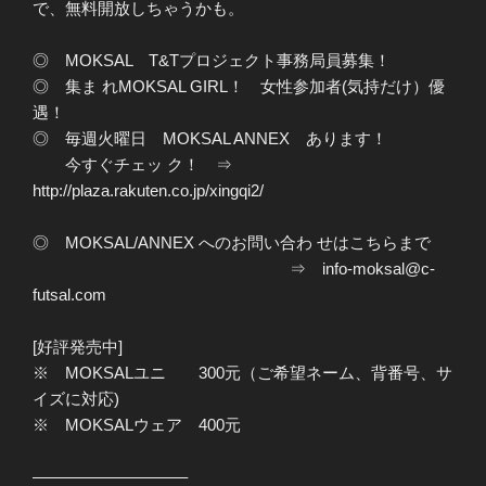
で、無料開放しちゃうかも。
◎ MOKSAL T&Tプロジェクト事務局員募集！
◎ 集ま れMOKSAL GIRL！ 女性参加者(気持だけ）優
遇！
◎ 毎週火曜日 MOKSAL ANNEX あります！
今すぐチェッ ク！ ⇒
http://plaza.rakuten.co.jp/xingqi2/
◎ MOKSAL/ANNEX へのお問い合わ せはこちらまで
⇒ info-moksal@c-
futsal.com
[好評発売中]
※ MOKSALユニ 300元（ご希望ネーム、背番号、サ
イズに対応)
※ MOKSALウェア 400元
—————————–