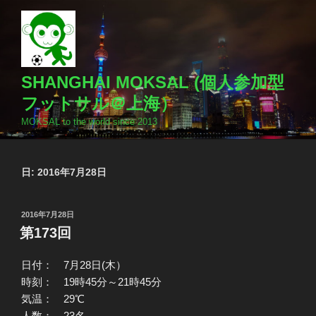
コ
ン
テ
ン
ツ
SHANGHAI MOKSAL (個人参加型
へ
フットサル＠上海）
ス
MOKSAL to the world since 2013
キ
ッ
プ
日:
2016年7月28日
投
2016年7月28日
稿
第173回
日:
日付： 7月28日(木）
時刻： 19時45分～21時45分
気温： 29℃
人数： 23名