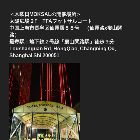
＜木曜日MOKSALの開催場所＞
太陽広場２F TFAフットサルコート
中国上海市長寧区仙霞露８８号 （仙霞路x婁山関
路）
最寄駅：地下鉄２号線「婁山関路駅」徒歩９分
Loushanguan Rd, HongQiao, Changning Qu,
Shanghai Shi 200051