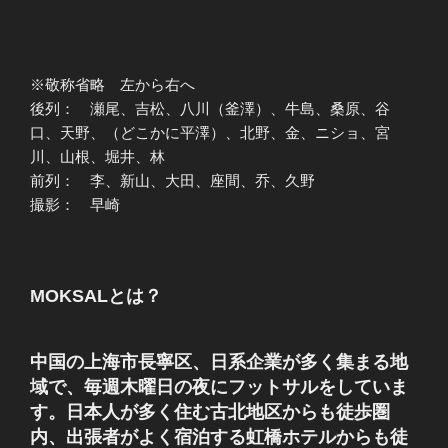
※敬称省略 左から右へ
後列： 瀬尾、吉松、八川（釜澤）、牛島、桑原、谷
口、天野、（どこかに平澤）、北野、金、ニショ、宮
川、山根、堀井、林
前列： 李、新山、大田、座間、乔、久野
撮影： 早崎
MOKSALとは？
中国の上海市長寧区、日系企業が多く集まる地
域で、毎週木曜日の夜にフットサルをしていま
す。日本人が多く住む古北地区からも徒歩圏
内、出張者がよく宿泊する虹橋ホテルからも徒