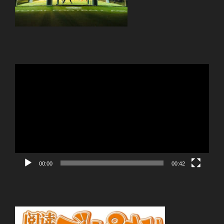
動
画
プ
レ
ー
ヤ
ー
00:00
00:42