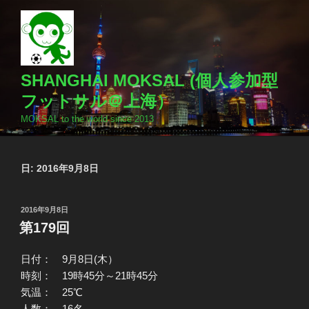
コ
ン
テ
ン
ツ
SHANGHAI MOKSAL (個人参加型
へ
フットサル＠上海）
ス
MOKSAL to the world since 2013
キ
ッ
プ
日:
2016年9月8日
投
2016年9月8日
稿
第179回
日:
日付： 9月8日(木）
時刻： 19時45分～21時45分
気温： 25℃
人数： 16名