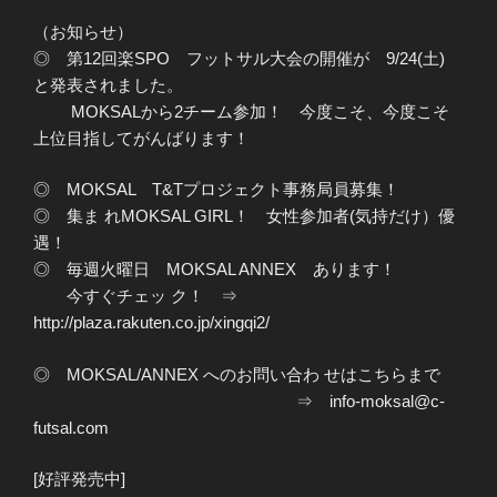
（お知らせ）
◎ 第12回楽SPO フットサル大会の開催が 9/24(土)
と発表されました。
MOKSALから2チーム参加！ 今度こそ、今度こそ
上位目指してがんばります！
◎ MOKSAL T&Tプロジェクト事務局員募集！
◎ 集ま れMOKSAL GIRL！ 女性参加者(気持だけ）優
遇！
◎ 毎週火曜日 MOKSAL ANNEX あります！
今すぐチェッ ク！ ⇒
http://plaza.rakuten.co.jp/xingqi2/
◎ MOKSAL/ANNEX へのお問い合わ せはこちらまで
⇒ info-moksal@c-
futsal.com
[好評発売中]