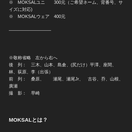
※ MOKSALユニ 300元（ご希望ネーム、背番号、サ
イズに対応)
※ MOKSALウェア 400元
—————————–
※敬称省略 左から右へ
後 列： 三木、山本、島倉、(尻だけ）平澤、座間、
林、荻原、李（出張）
前 列： 桑原、 瀬尾、瀬尾Jr、 古谷、乔、山根、
廣瀬
撮 影： 早崎
MOKSALとは？