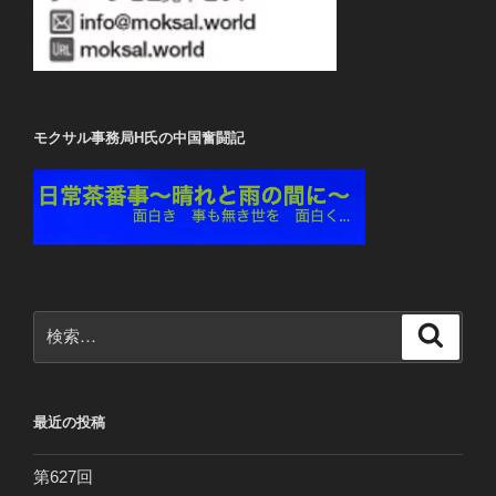
モクサル事務局H氏の中国奮闘記
検
検
索
索:
最近の投稿
第627回