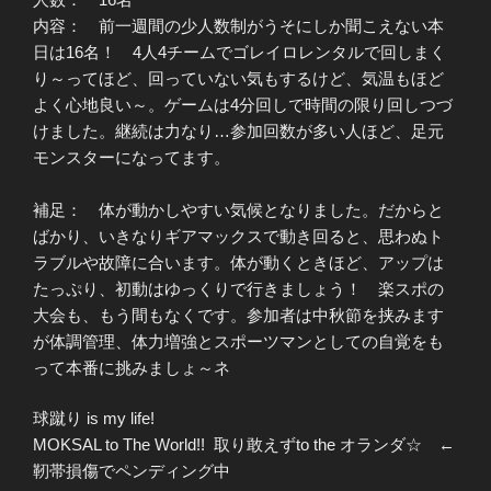
内容： 前一週間の少人数制がうそにしか聞こえない本
日は16名！ 4人4チームでゴレイロレンタルで回しまく
り～ってほど、回っていない気もするけど、気温もほど
よく心地良い～。ゲームは4分回しで時間の限り回しつづ
けました。継続は力なり…参加回数が多い人ほど、足元
モンスターになってます。
補足： 体が動かしやすい気候となりました。だからと
ばかり、いきなりギアマックスで動き回ると、思わぬト
ラブルや故障に合います。体が動くときほど、アップは
たっぷり、初動はゆっくりで行きましょう！ 楽スポの
大会も、もう間もなくです。参加者は中秋節を挟みます
が体調管理、体力増強とスポーツマンとしての自覚をも
って本番に挑みましょ～ネ
球蹴り is my life!
MOKSAL to The World!! 取り敢えずto the オランダ☆ ←
靭帯損傷でペンディング中