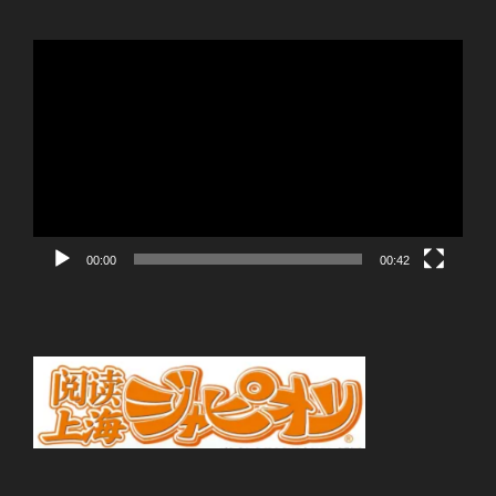
動
画
プ
レ
ー
ヤ
ー
00:00
00:42