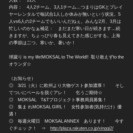
内容： 4人2チーム、3人1チーム…つまりはGKとプレイ
ヤーレンタルで毎試合1人しか休みが無いという状況。5
人vs6人の2チームでもいいんだねぇ。みんな2月、3月は
忙しいのかなぁ補足： まだまだ寒い日が続きます…続
きますが、ちょっぴり春も見えてきた感じがする。上海
の季節は二つ、寒いか、暑いか！
球蹴り is my life!MOKSAL to The World!! 取り敢えずto the
オランダ☆
（お知らせ）
◎ 3/21（火）に欧州より大物ゲスト参加濃厚！ そし
てついにベールを脱ぐアレ！ 乞うご期待☆
◎ MOKSAL T&Tプロジェクト事務局員募集！
◎ 集ま れMOKSAL GIRL！ 女性参加者(気持だけ）優
遇！
◎ 毎週火曜日 MOKSAL ANNEX あります！ 今す
ぐチェッ ク！ ⇒
http://plaza.rakuten.co.jp/xingqi2/