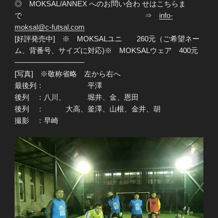
◎ MOKSAL/ANNEX へのお問い合わ せはこちらま
で ⇒
info-
moksal@c-futsal.com
[好評発売中] ※ MOKSALユニ 260元（ご希望ネー
ム、背番号、サイズに対応)※ MOKSALウェア 400元
—————————–
[写真] ※敬称省略 左から右へ
最後列： 平澤
後列 ：八川、 堀井、金、恩田
後列 ： 大高、釜澤、山根、金井、胡
撮影 ：早崎