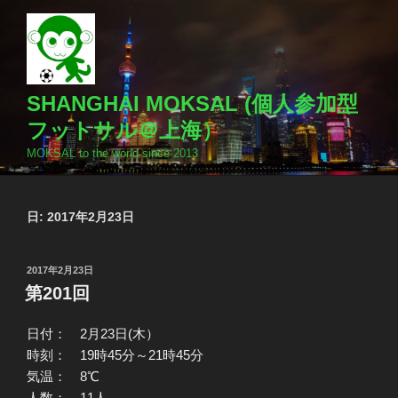
コ
ン
テ
ン
ツ
SHANGHAI MOKSAL (個人参加型
へ
フットサル＠上海）
ス
MOKSAL to the world since 2013
キ
ッ
プ
日:
2017年2月23日
投
2017年2月23日
稿
第201回
日:
日付： 2月23日(木）
時刻： 19時45分～21時45分
気温： 8℃
人数： 11人