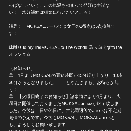
っぱなしという。この気温も相まって発汗は半端な
い！ 水分補給は頻繁に行いたいところ！
補足： MOKSALルールでは女子の1得点は5点換算で
す！
球蹴り is my life!MOKSAL to The World!! 取り敢えずto the
オランダ☆
（お知らせ）
◎ 4月よりMOKSALの開始時間が15分繰り上がり、19時
30分からとなりました。 どなたさまも、お待ちが無
く！
◎ 【火曜日終了のお知らせ】諸事情により4月より、火
曜日に開催しておりましたMOKSAL annexが終了致しま
した。今後は土日や休日に、古北周辺等でannexは不定期
開催の予定です。今後もMOKSAL、MOKSAL annexと
も、よろしくお願い致します！