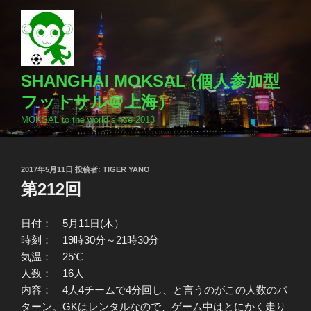
コ
ン
テ
ン
ツ
SHANGHAI MOKSAL (個人参加型
へ
フットサル＠上海）
ス
MOKSAL to the world since 2013
キ
ッ
プ
投
2017年5月11日
投稿者:
TIGER YANO
稿
第212回
日:
日付： 5月11日(木）
時刻： 19時30分～21時30分
気温： 25℃
人数： 16人
内容： 4人4チームで4分回し、と言うのがこの人数のパ
ターン。GKはレンタルなので、ゲーム中はとにかく走り