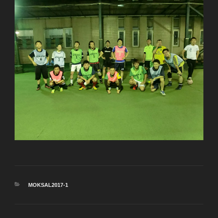
カ
MOKSAL2017-1
テ
ゴ
リ