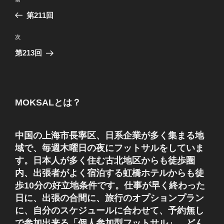
前
稿
の
第211回
ナ
投
ビ
稿
次
次
ゲ
の
第213回
投
ー
稿
シ
ョ
MOKSALとは？
ン
中国の上海市長寧区、日系企業が多く集まる地
域で、毎週木曜日の夜にフットサルをしていま
す。日本人が多く住む古北地区からも徒歩圏
内、出張者がよく宿泊する虹橋ホテルからも徒
歩10分の好立地条件です。仕事が早く終わった
日に、出張の合間に、旅行のオプションプラン
に、自分のスケジュールに合わせて、予約無し
で参加出来る「個人参加型フットサル」 どん