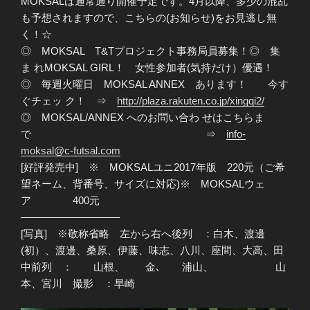
MOKSALは通常通り開催予定です。4月以降、多少の混乱
も予想されますので、こちらの(お知らせ)をお見逃し無
く！☆
◎ MOKSAL T&Tプロジェクト事務局員募集！◎ 集
ま れMOKSAL GIRL！ 女性参加者(気持だけ）優遇！
◎ 毎週火曜日 MOKSAL ANNEX あります！ 今す
ぐチェッ ク！ ⇒
http://plaza.rakuten.co.jp/xingqi2/
◎ MOKSAL/ANNEX へのお問い合わ せはこちらま
で ⇒
info-
moksal@c-futsal.com
[好評発売中] ※ MOKSALユニ2017年版 220元（ご希
望ネーム、背番号、サイズに対応)※ MOKSALウェ
ア 400元
—————————–
[写真] ※敬称省略 左から右へ後列 ：白木、渡邊
(初）、渡邊、桑原、伊藤、味志、八川、座間、大高、田
中前列 ： 山根、 金､ 浦山、 山
本、宮川 撮影 ：早崎