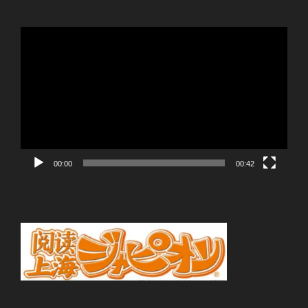
動
画
プ
レ
ー
ヤ
ー
00:00
00:42