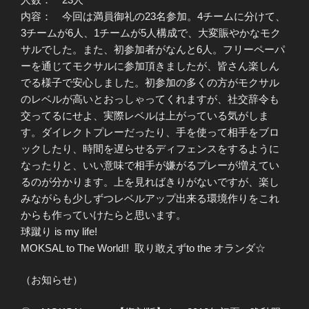
内容： 今回は満員御礼の23名参加。4チームに分けて、
3チームが6人、1チームが5人構成で、大変賑やかなモク
サルでした。また、初参加者がなんと6人。フリーペーパ
ーを通じてモクサルに参加頂きましたが、皆さん楽しん
でる様子で安心しました。初参加の多くの方がモクサル
のレベルが高いとおっしゃってくれますが、社交辞令も
交ってるにせよ、実際レベルは上がっている気がしま
す。ダイレクトプレーだったり、手を使って相手をブロ
ックしたり、時間を遅らせるディフェンスをするように
なったりと、いい意味で相手が嫌がるプレーが増えてい
るのが分かります。上を見ればきりがないですが、楽し
みながらも少しずつレベルアップ出来る環境作りをこれ
からも作っていけたらと思います。
球蹴り is my life!
MOKSAL to The World!! 取り敢えずto the オランダ☆
（お知らせ）