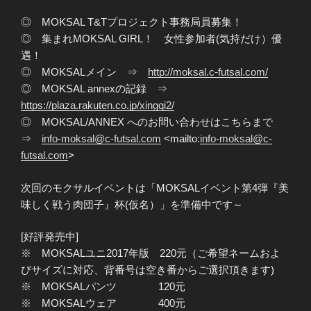
◎ MOKSAL T&Tプロジェクト事務局員募集！
◎ 集まれMOKSAL GIRL！ 女性参加者(気持だけ）優
遇！
◎ MOKSALメイン ⇒
http://moksal.c-futsal.com/
◎ MOKSAL annexの記録 ⇒
https://plaza.rakuten.co.jp/xingqi2/
◎ MOKSAL/ANNEX へのお問い合わせはこちらまで
⇒
info-moksal@c-futsal.com
<mailto:
info-moksal@c-
futsal.com
>
次回のモクサルイベントは「MOKSALイベント第4弾『美
味しく戦う肉団子』杯(仮名）」を準備中です～
[好評発売中]
※ MOKSALユニ2017年版 220元（ご希望ネームおよ
びサイズに対応、背番号は空き番からご選択頂きます)
※ MOKSALパンツ 120元
※ MOKSALウェア 400元