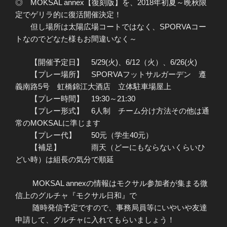
◎ MOKSAL annex【復刻版】を、2018年初夏～晩秋限
定でゲリラ的に復活開催決定！
但し場所は太陽広場コートではなく、SPORVAコー
トなのでどなた様もお間違いなく～
【開催予定日】 5/29(火)、6/12（火）、6/26(火)
【プレー場所】 SPORVAフットサルガーデン 遵
義南路5号 虹橋錦江大酒店 立体駐車場屋上
【プレー時間】 19:30～21:30
【プレー形式】 6人制 チーム分け方法その他は通
常のMOKSALに準じます
【プレー代】 50元（学生40元）
【補足】 雨天（どーにもならないくらいひ
どい時）は組長の気分で順延
MOKSAL annexの情報はモクサル参加者が集まる微
信上のグルチャ『モクサル日和』で
随時発信予定ですので、事務局員等にいやいや友達
申請して、グルチャに入れてもらいましょう！