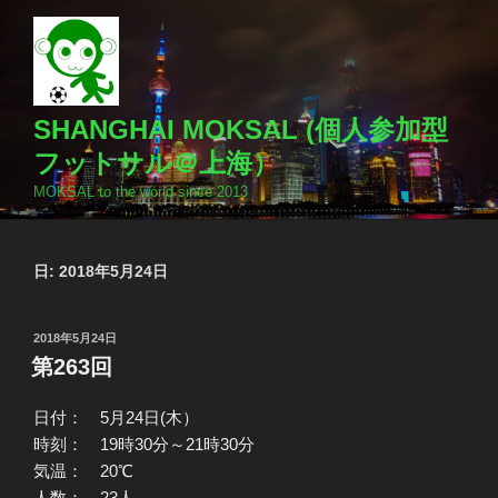
コ
ン
テ
ン
ツ
SHANGHAI MOKSAL (個人参加型
へ
フットサル＠上海）
ス
MOKSAL to the world since 2013
キ
ッ
プ
日:
2018年5月24日
投
2018年5月24日
稿
第263回
日:
日付： 5月24日(木）
時刻： 19時30分～21時30分
気温： 20℃
人数： 23人