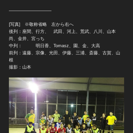
—————————–
[写真] ※敬称省略 左から右へ
後列：座間、行方、 武田、河上、荒武、八川、山本
尚、金井、宮っち
中列： 明日香、Tomasz、園、金、大高
前列：遠藤、宗像、光田、伊藤、三浦、斎藤、古賀、山
根
撮影：山本