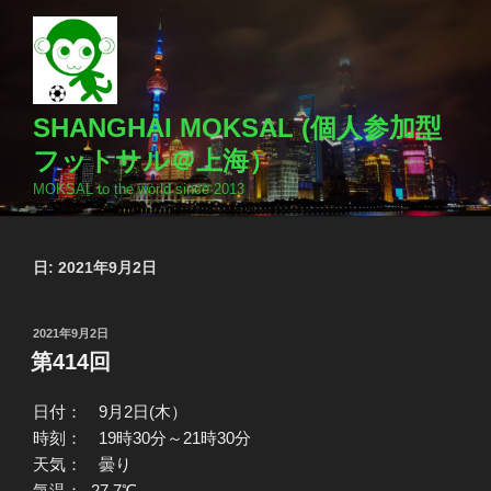
コ
ン
テ
ン
ツ
SHANGHAI MOKSAL (個人参加型
へ
フットサル＠上海）
ス
MOKSAL to the world since 2013
キ
ッ
プ
日:
2021年9月2日
投
2021年9月2日
稿
第414回
日:
日付： 9月2日(木）
時刻： 19時30分～21時30分
天気： 曇り
気温： 27.7℃