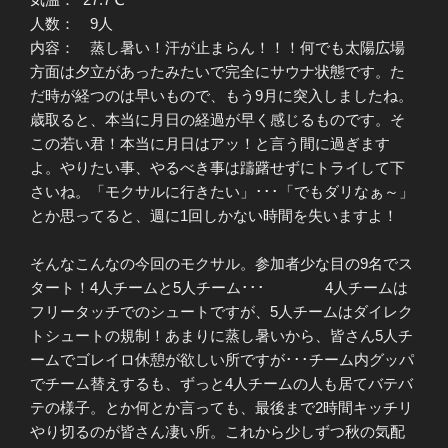
人数： 9人
内容： 蒸し暑い！汗が止まらん！！！何でも太陽広場
方面は夕立があったみたいで完全にサウナ状態です。た
だ時が経つのは早いもので、もう9月に突入しましたね。
歳取ると、本当に月日の経過が早く感じるものです。そ
この若い君！本当に月日はアッ！と言う間に過ぎます
よ。やりたい事、やるべき事は躊躇せずにトライして下
さいね。「モクサルに行きたい」･･･「でもダリなぁ～」
とか思ってると、週に1回しかない時間を失いますよ！
そんなこんなの今回のモクサル。参加者少な目の9名でス
タート！4人チームと5人チーム･･･ 4人チームは
フリータッチでのシュートですが、5人チームはダイレク
トシュートの規制！あまりに蒸し暑いから、皆さん5人チ
ームでゴレイロ休憩が欲しい所ですが･･･チーム内グッパ
でチーム替えするも、ずっと4人チームの人も居てバテバ
テの様子。とか何とか言っても、最後まで2時間キッチリ
やり切るのが皆さん凄い所。これから少しずつ秋の気配