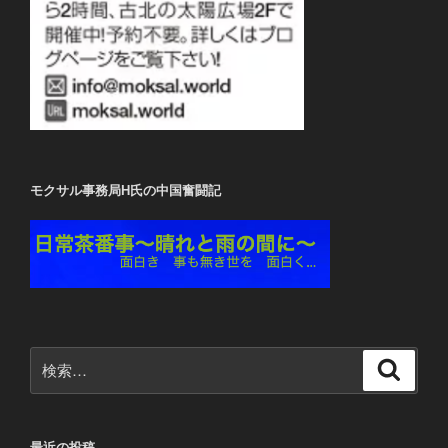
モクサル事務局H氏の中国奮闘記
検
検
索
索:
最近の投稿