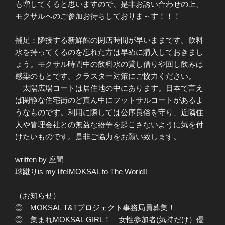
も増してくると思いますので、是非お誘い合わせの上、
モクサルへのご参加お待ちしておりま～す！！！
補足：隣接する新鮮館の閉店時間が早いままです。飲料
水を持ってくるのを忘れた方は早めに購入しておきまし
ょう。モクサル時間中の飲料水の貸し借りや回し飲みは
感染のもとです。クラスター対策にご協力ください。
太陽広場コートは居住地の中にあります。日本で言え
ば閑静な住宅街のど真ん中にフットサルコートがあるよ
うなものです。利用に際しては公序良俗を守り、近隣住
人や管理会社との無益な紛争を起こさないように気を付
けたいものです。是非ご協力をお願い致します。
written by 座間
球蹴りis my life!MOKSAL to The World!!
（お知らせ）
◎ MOKSAL T&Tプロジェクト事務局員募集！
◎ 集まれMOKSAL GIRL！ 女性参加者(気持だけ）優