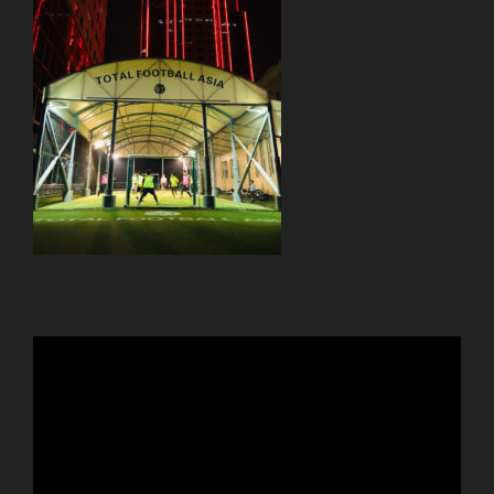
動
画
プ
レ
ー
ヤ