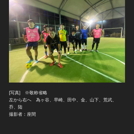
[写真] ※敬称省略
左から右へ 為ヶ谷、早崎、田中、金、山下、荒武、
乔、陆
撮影者：座間