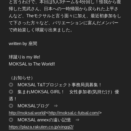
と言うわけで、本日は5人3チームを4分回し！怪我から復
帰した荒武さん、日本への一時帰国から戻られた上平さ
んなど、Theモクサルと言う面々に加え、最近初参加をし
て下さった方々など、バリエーションに富んだメンバー
で終始楽しく球蹴り出来ました。
written by 座間
球蹴りis my life!
MOKSAL to The World!!
（お知らせ）
◎ MOKSAL T&Tプロジェクト事務局員募集！
◎ 集まれMOKSAL GIRL！ 女性参加者(気持だけ）優
遇！
◎ MOKSALブログ ⇒
http://moksal.world/
<
http://moksal.c-futsal.com/
>
◎ MOKSAL annexの遠い記憶 ⇒
https://plaza.rakuten.co.jp/xingqi2/