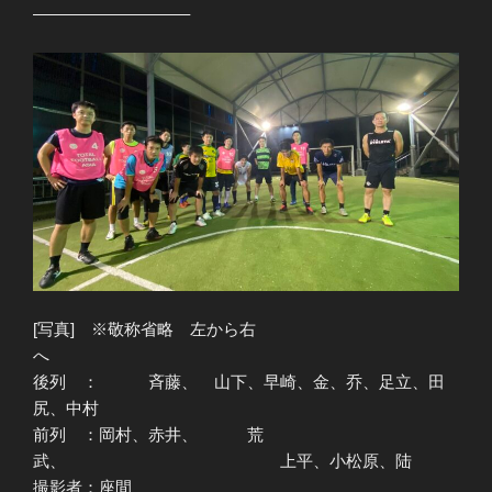
—————————–
[写真] ※敬称省略 左から右
へ
後列 ： 斉藤、 山下、早崎、金、乔、足立、田
尻、中村
前列 ：岡村、赤井、 荒
武、 上平、小松原、陆
撮影者：座間