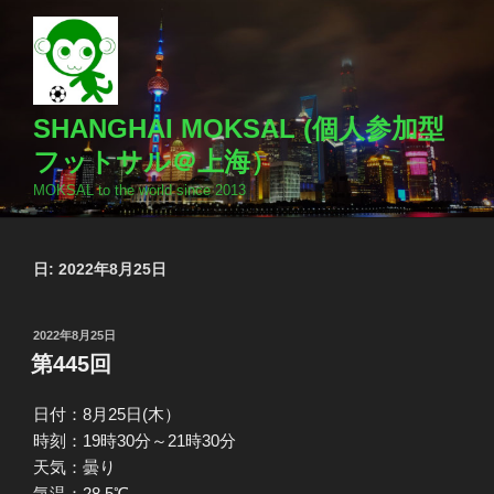
コ
ン
テ
ン
ツ
SHANGHAI MOKSAL (個人参加型
へ
フットサル＠上海）
ス
MOKSAL to the world since 2013
キ
ッ
プ
日:
2022年8月25日
投
2022年8月25日
稿
第445回
日:
日付：8月25日(木）
時刻：19時30分～21時30分
天気：曇り
気温：28.5℃