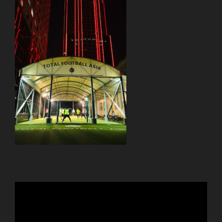
動
画
プ