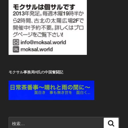
モクサル事務局H氏の中国奮闘記
検
検
索
索: