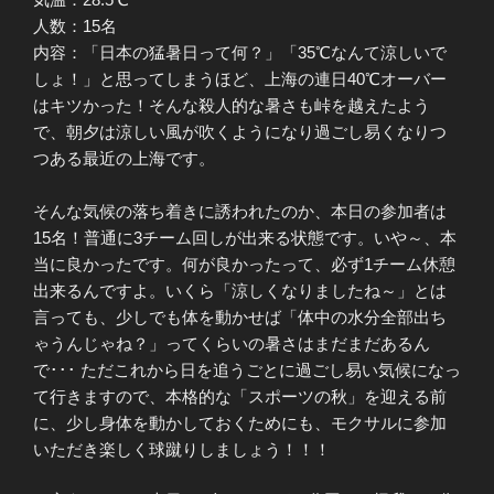
人数：15名
内容：「日本の猛暑日って何？」「35℃なんて涼しいで
しょ！」と思ってしまうほど、上海の連日40℃オーバー
はキツかった！そんな殺人的な暑さも峠を越えたよう
で、朝夕は涼しい風が吹くようになり過ごし易くなりつ
つある最近の上海です。
そんな気候の落ち着きに誘われたのか、本日の参加者は
15名！普通に3チーム回しが出来る状態です。いや～、本
当に良かったです。何が良かったって、必ず1チーム休憩
出来るんですよ。いくら「涼しくなりましたね～」とは
言っても、少しでも体を動かせば「体中の水分全部出ち
ゃうんじゃね？」ってくらいの暑さはまだまだあるん
で･･･ ただこれから日を追うごとに過ごし易い気候になっ
て行きますので、本格的な「スポーツの秋」を迎える前
に、少し身体を動かしておくためにも、モクサルに参加
いただき楽しく球蹴りしましょう！！！