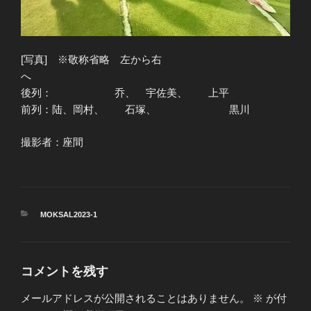
[写真] ※敬称省略 左から右
へ
後列： 乔、 宇佐美、 上平
前列：陆、岡村、 石塚、 黒川
撮影者：座間
カ
MOKSAL2023-1
テ
ゴ
リ
ー
コメントを残す
メールアドレスが公開されることはありません。
※
が付