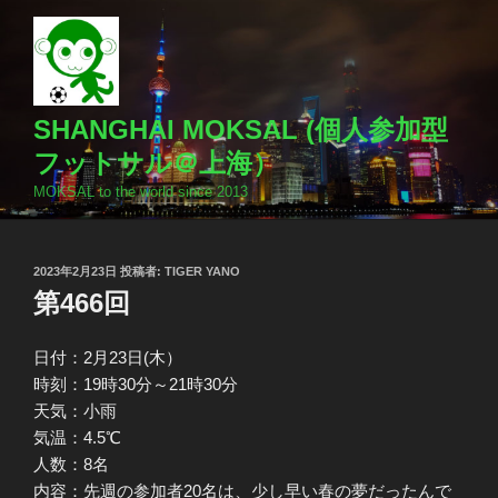
コ
ン
テ
ン
ツ
SHANGHAI MOKSAL (個人参加型
へ
フットサル＠上海）
ス
MOKSAL to the world since 2013
キ
ッ
プ
投
2023年2月23日
投稿者:
TIGER YANO
稿
第466回
日:
日付：2月23日(木）
時刻：19時30分～21時30分
天気：小雨
気温：4.5℃
人数：8名
内容：先週の参加者20名は、少し早い春の夢だったんで