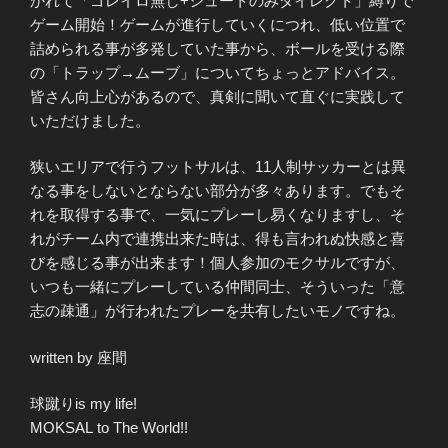
かれて「ゴレイロ無し+シュートのみダイレクト」縛りで
ゲーム開始！ゲームが進行していくにつれ、低い位置で
詰められる事が多発していた事から、ボールを受ける際
の「トラップ→ムーブ」についてちょっとアドバイス。
皆さん向上心があるので、真剣に聞いて直ぐに実践して
いただけました。
狭いエリアで行うフットサルは、11人制サッカーとは異
なる事をしないとならない部分が多々あります。でもそ
れを取得する事で、一気にプレーし易くなりますし、そ
れがチーム内で連携出来た時は、得も言われぬ快感と喜
びを感じる事が出来ます！個人参加のモクサルですが、
いつも一緒にプレーしている仲間同士、そういった「意
志の疎通」が行われたプレーを共有したいモノですね。
written by 座間
球蹴りis my life!
MOKSAL to The World!!