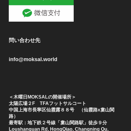
問い合わせ先
info@moksal.world
＜木曜日MOKSALの開催場所＞
太陽広場２F TFAフットサルコート
中国上海市長寧区仙霞露８８号 （仙霞路x婁山関
路）
最寄駅：地下鉄２号線「婁山関路駅」徒歩９分
Loushanguan Rd, HongQiao, Changning Qu,