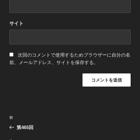
サイト
次回のコメントで使用するためブラウザーに自分の名
前、メールアドレス、サイトを保存する。
投
前
前
稿
の
第465回
ナ
投