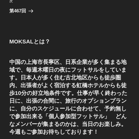
ビ
稿
次
次
ゲ
の
第467回
投
ー
稿
シ
ョ
MOKSALとは？
ン
中国の上海市長寧区、日系企業が多く集まる地
域で、毎週木曜日の夜にフットサルをしていま
す。日本人が多く住む古北地区からも徒歩圏
内、出張者がよく宿泊する虹橋ホテルからも徒
歩10分の好立地条件です。仕事が早く終わった
日に、出張の合間に、旅行のオプションプラン
に、自分のスケジュールに合わせて、予約無し
で参加出来る「個人参加型フットサル」 どん
なメンバーが集まるのかは、当日のお楽しみ。
今週もご参加お待ちしております！