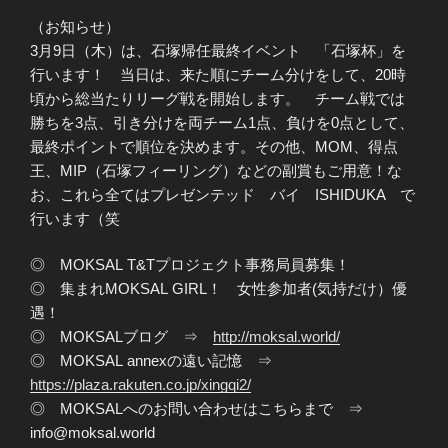
（お知らせ）
3月9日（木）は、石塚帰任最終イベント 「石塚杯」を
行います！ 当日は、来た順にチーム分けをして、20時
頃から総当たりリーグ戦を開始します。 チーム戦では
勝ちを3点、引き分けを両チーム1点、負けを0点として、
最終ポイントで順位を決めます。その他、MOM、得点
王、MIP（石塚フィーリング）などの副賞もご用意！な
お、これら全てはプレゼンテッド バイ ISHIDUKA で
行います（笑
◎ MOKSAL T&Tプロジェクト事務局員募集！
◎ 集まれMOKSAL GIRL！ 女性参加者(気持だけ）優
遇！
◎ MOKSALブログ ⇒
http://moksal.world/
◎ MOKSAL annexの遠い記憶 ⇒
https://plaza.rakuten.co.jp/xingqi2/
◎ MOKSALへのお問い合わせはこちらまで ⇒
info@moksal.world