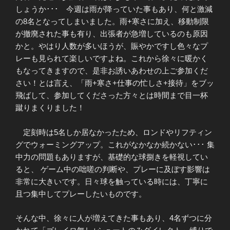
しょうか･･･ 今週は雨が降っていた事もあり、何と激減
の8名となってしまいました。雨+寒さに加え、移動制限
が撤廃された事も有り、出張者が急増しているのも原因
かと。やはり人数が多いほうが、賑やかですし色々なプ
レーも見られて楽しいですよね。これから徐々に暖かく
もなってきますので、是非お誘いあわせの上ご参加くだ
さい！とは言え、「雨+寒さ+仕事の忙しさ+接待」をブッ
飛ばして、参加してくださった方々とは時間まで目一杯
蹴りまくりました！
定刻時は5名しか居なかったため、ロンドやリフティン
グでウォーミングアップ。これがなかなか続かない･･･ 集
中力の問題もありますが、基礎的な球捌きを軽視してい
ると、 ゲーム中の咄嗟の判断や、プレーに及ぼす影響は
非常に大きいです。日々球を触っている時には、丁寧に
且つ集中してプレーしたいものです。
そんな中、徐々に人が増えてきた事もあり、4名ずつに分