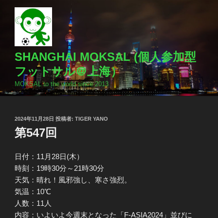
コ
ン
テ
ン
ツ
SHANGHAI MOKSAL (個人参加型
へ
フットサル＠上海）
ス
MOKSAL to the world since 2013
キ
ッ
プ
投
2024年11月28日
投稿者:
TIGER YANO
稿
第547回
日:
日付：11月28日(木）
時刻：19時30分～21時30分
天気：晴れ！風邪強し、寒さ強烈。
気温：10℃
人数：11人
内容：いよいよ今週末となった「F-ASIA2024」並びに