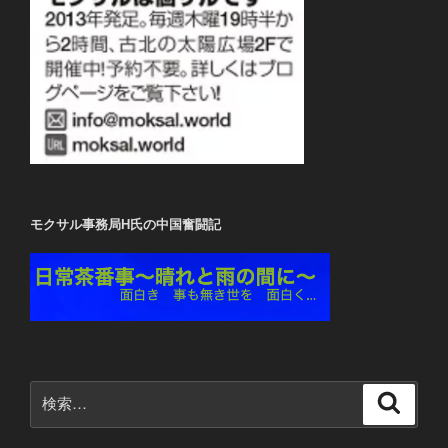
モクサル事務局H氏の中国奮闘記
検
検
索
索: