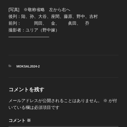
[写真] ※敬称省略 左から右へ
後列：陆、孙、大谷、座間、藤原、野中、吉村
前列： 岡田、 金、 眞田、 乔
撮影者：ユリア（野中嫁）
—————————–
カ
MOKSAL2024-2
テ
ゴ
リ
ー
コメントを残す
メールアドレスが公開されることはありません。
※
が付
いている欄は必須項目です
コメント
※