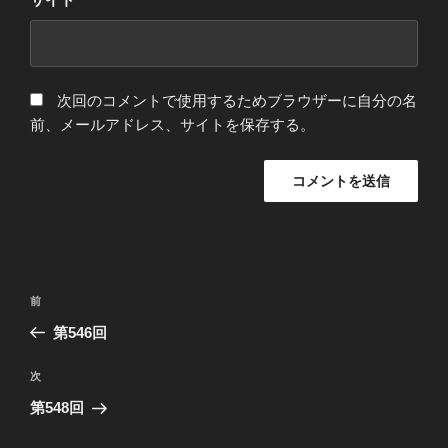
次回のコメントで使用するためブラウザーに自分の名
前、メールアドレス、サイトを保存する。
投
前
前
稿
の
第546回
ナ
投
ビ
稿
次
次
ゲ
の
第548回
投
ー