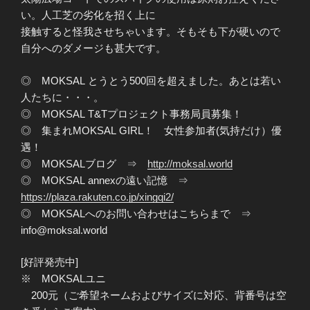
い。人工芝の劣化を招く上に
接触すると怪我させちゃいます。そもそも下が硬いので
自分へのダメージも甚大です。
◎ MOKSAL とうとう500回を超えました。あとは若い
人たちに・・・。
◎ MOKSAL T&Tプロジェクト事務局員募集！
◎ 集まれMOKSAL GIRL！ 女性参加者(気持だけ）優
遇！
◎ MOKSALブログ ⇒
http://moksal.world
◎ MOKSAL annexの遠い記憶 ⇒
https://plaza.rakuten.co.jp/xingqi2/
◎ MOKSALへのお問い合わせはこちらまで ⇒
info@moksal.world
[好評発売中]
※ MOKSALユニ
200元（ご希望ネームおよびサイズに対応、背番号は空