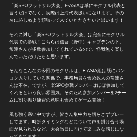
「楽SPOフットサル大会」F-ASIAは単にモクサル代表と
言うだけでなく、実際は上海代表扱いになります。その
名に恥じぬよう頑張って来ていただきたいと思います！
それに対し「楽SPOフットサル大会」は完全にモクサル
代表での参戦！こちらは信吾（野中）キャプテンの下、
常連さんが多数参加してくれているので、怪我無く楽し
んでいただけたらと思います。
そんなこんなの今回のモクサルは、F-ASIA組は既にバン
コク入りしている関係で、事務局員を含め数人の常連さ
んは不在。ですが、楽SPO参戦メンバーはほぼ参加して
くれるという良い雰囲気。そのため参加メンバーを2チー
ムに割り振り練習の意味も含めてゲーム開始！
風も強く寒い中ですが、皆さん集中力を切らさずプレー
してます。時折タイミングなどについて声を掛け合う場
面が見られるなど、大会当日に向けて楽しみな感じにな
ってきてます！