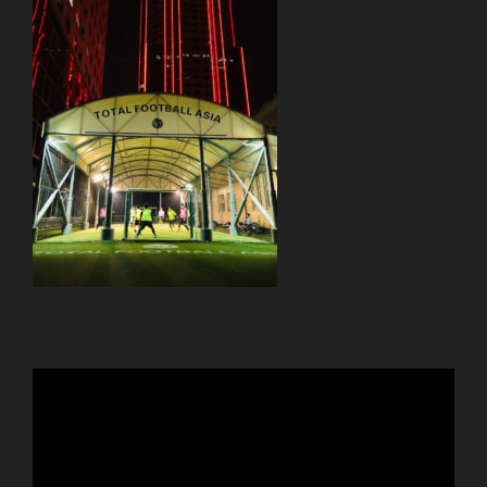
動
画
プ
レ
ー