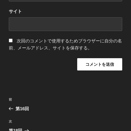
サイト
次回のコメントで使用するためブラウザーに自分の名
前、メールアドレス、サイトを保存する。
投
前
前
稿
の
第16回
ナ
投
ビ
稿
次
次
ゲ
の
第18回