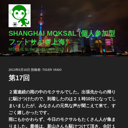
コ
ン
テ
ン
ツ
SHANGHAI MOKSAL (個人参加型
へ
フットサル＠上海）
ス
MOKSAL to the world since 2013
キ
ッ
プ
投
2013年5月16日
投稿者:
TIGER YANO
稿
第17回
日:
２週連続の雨の中のモクサルでした。出張先からの帰り
に駆けつけたので、到着したのは２１時10分になってし
まいましたが、みなさんの元気な声が聞こえて来て、す
ごく嬉しかったです。
雨にもかかわらず、今日のモクサルもたくさん人が集ま
りました。最後は、新山さんも駆けつけて頂き、合計１