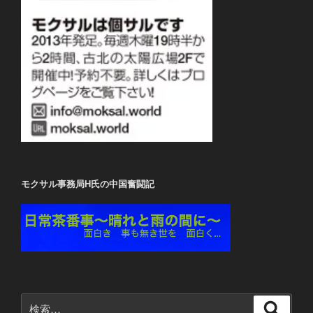
モクサル事務局H氏の中国奮闘記
検
検