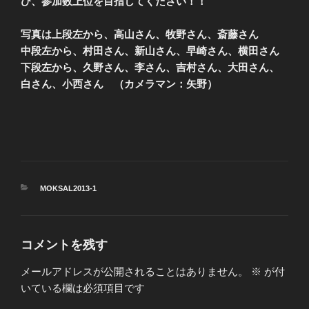
ひ、参加数上位を目指してください！！
写真は上段左から、高山さん、牧野さん、斎藤さん
中段左から、村田さん、新山さん、早崎さん、横田さん
下段左から、久野さん、李さん、吉村さん、大田さん、
白さん、小西さん （カメラマン：矢野）
カ
MOKSAL2013-1
テ
ゴ
リ
ー
コメントを残す
メールアドレスが公開されることはありません。
※
が付
いている欄は必須項目です