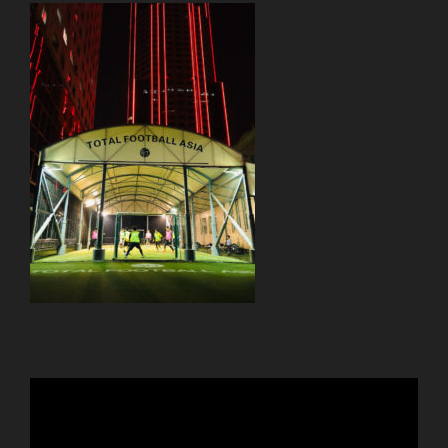
動
画
プ