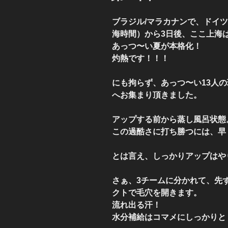
ブラジル/マラカナンで、ドイツ
海時間）から3日後、ここ上海
あっつ〜い夏が本格化！
灼熱です！！！
にも拘らず、あっつ〜い13人
へお集まり頂きました。
アップする前から蒸し風呂状態
この過酷さに打ち勝つには、早
とは言え、しっかりアップはや
さぁ、3チームに分かれて、先ず
クトで毛穴を開きます。
流れ出る汗！
水分補給はコマメにしっかりと