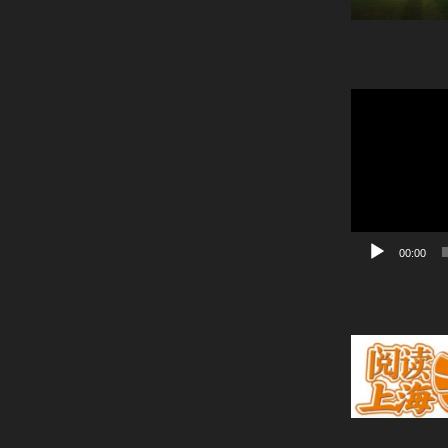
動
画
プ
レ
ー
ヤ
ー
00:00