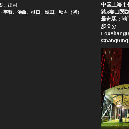
中国上海市
梨、出村
路x婁山関
・宇野、池亀、樋口、堀田、秋吉（初）
最寄駅：地
歩９分
Loushangu
Changning 