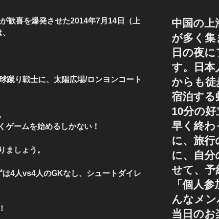
が歓喜を爆発させた2014年7月14日（上
中国の上
は、
が多く集
日の夜に
す。日本
の球蹴り戦士に、太陽広場/ロンヨンコート
からも徒
宿泊する
10分の
。
早く終わ
くゲームを始めるしかない！
に、旅行
りましょう。
に、自分
せて、予
は4人vs4人のGKなし、シュートダイレ
「個人参
んなメン
！
当日のお