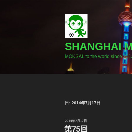
コ
ン
テ
ン
ツ
へ
SHANGHA
ス
キ
MOKSAL to the world since 201
ッ
プ
日:
2014年7月17日
投
2014年7月17日
稿
第75回
日: