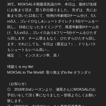
36℃。MOKSAL今期最高気温の中、本日は、最終17名様
にお集まり頂き、思う存分蹴りました。 先ずは、先にお
集まり頂いた12名にて、恒例の年齢順3チーム分け、5人
vs5人，ゴレイロなし&シュートダイレクト5分ゲームを一
回し。 16名になったタイミングで、再度年齢順4チーム分
け、5人vs5人，ゴレイロあり&フリー5分ゲームをひたす
ら回します。チーム替えもなく、ひたすらひたすら回し
ます。それにしても、今日は（最近は？）、ドリもパス
もシュートもレベル高い…
補足 ： インスタンツ率、高！
球蹴り is my life!
MOKSAL to The World!! 取り敢えずto the オランダ☆
（お知らせ）
◎ 2016年2ndシーズンより、瀬尾さんにMOKSALのお
手伝いをして頂く事になりました～皆様よろしくお願い
致します。