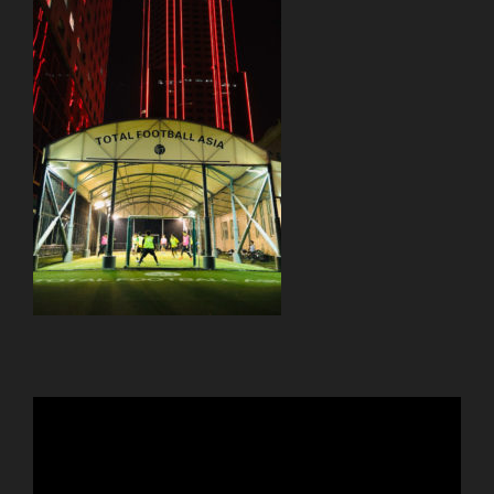
動
画
プ
レ