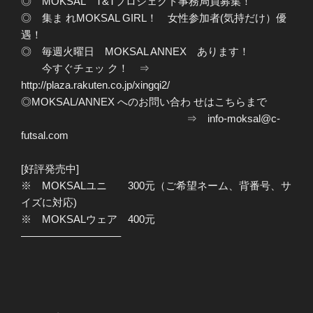
◎ MOKSAL T&Tプロジェクト事務局員募集！
◎ 集ま れMOKSAL GIRL！ 女性参加者(気持だけ）優
遇！
◎ 毎週火曜日 MOKSAL ANNEX あります！
今すぐチェッ ク！ ⇒
http://plaza.rakuten.co.jp/xingqi2/
◎MOKSAL/ANNEX へのお問い合わ せはこちらまで
⇒ info-moksal@c-
futsal.com
[好評発売中]
※ MOKSALユニ 300元（ご希望ネーム、背番号、サ
イズに対応)
※ MOKSALウェア 400元
—————————–