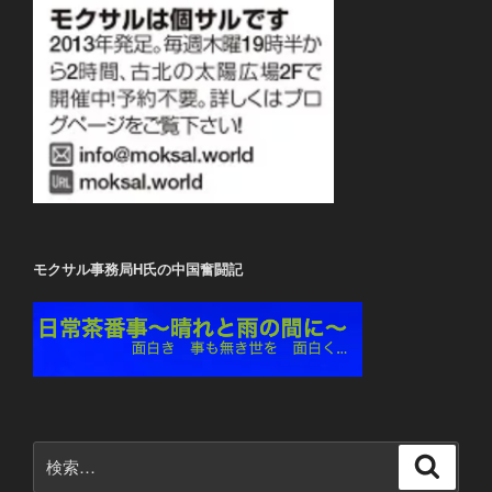
モクサル事務局H氏の中国奮闘記
検
検
索
索: