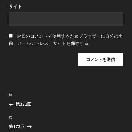
サイト
次回のコメントで使用するためブラウザーに自分の名
前、メールアドレス、サイトを保存する。
投
前
前
稿
の
第171回
ナ
投
ビ
稿
次
次
ゲ
の
第173回
投