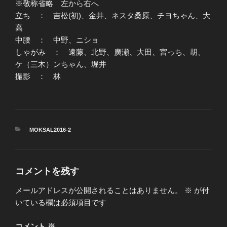
※敬称省略 左から右へ
立ち ： 吉松(初)、金井、ネスタ桑原、チヨちゃん、大
高
中腰 ： 中野、ニショ
しゃがみ ： 遠藤、北野、廣瀬、大田、宮っち、胡、
ケ（三木）ンちゃん、堀井
撮影 ： 林
カ
MOKSAL2016-2
テ
ゴ
リ
ー
コメントを残す
メールアドレスが公開されることはありません。
※
が付
いている欄は必須項目です
コメント
※