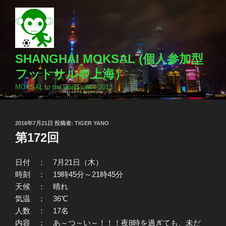
コ
ン
テ
ン
ツ
SHANGHAI MOKSAL (個人参加型
へ
フットサル＠上海）
ス
MOKSAL to the world since 2013
キ
ッ
プ
投
2016年7月21日
投稿者:
TIGER YANO
稿
第172回
日:
日付 ： 7月21日（木）
時刻 ： 19時45分～21時45分
天候 ： 晴れ
気温 ： 36℃
人数 ： 17名
内容 ： あ～つ～い～！！！夜8時を過ぎても、未だ