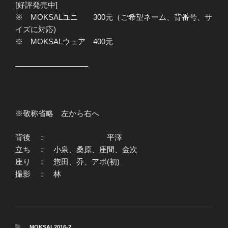
[好評発売中]
※ MOKSALユニ 300元（ご希望ネーム、背番号、サ
イズに対応)
※ MOKSALウェア 400元
—————————–
※敬称省略 左から右へ
背後 ： 平澤
立ち ： 小泉、桑原、座間、金次
座り ： 惣田、乔、アボ(初)
撮影 ： 林
カ
MOKSAL2016-2