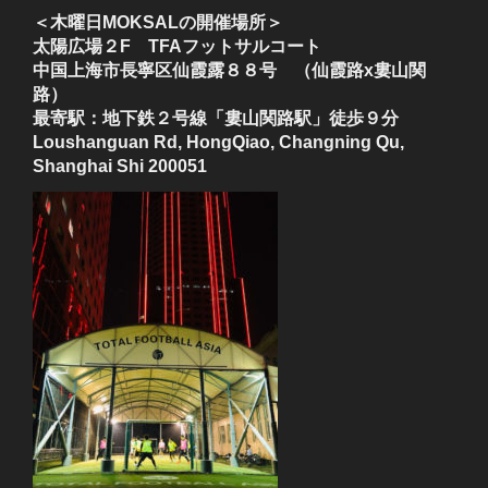
＜木曜日MOKSALの開催場所＞
太陽広場２F TFAフットサルコート
中国上海市長寧区仙霞露８８号 （仙霞路x婁山関
路）
最寄駅：地下鉄２号線「婁山関路駅」徒歩９分
Loushanguan Rd, HongQiao, Changning Qu,
Shanghai Shi 200051