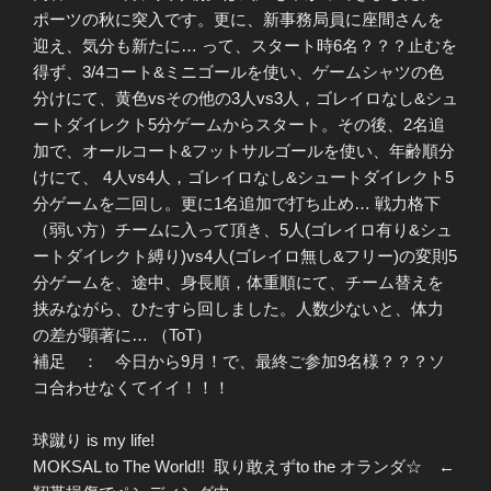
ポーツの秋に突入です。更に、新事務局員に座間さんを
迎え、気分も新たに… って、スタート時6名？？？止むを
得ず、3/4コート&ミニゴールを使い、ゲームシャツの色
分けにて、黄色vsその他の3人vs3人，ゴレイロなし&シュ
ートダイレクト5分ゲームからスタート。その後、2名追
加で、オールコート&フットサルゴールを使い、年齢順分
けにて、 4人vs4人，ゴレイロなし&シュートダイレクト5
分ゲームを二回し。更に1名追加で打ち止め… 戦力格下
（弱い方）チームに入って頂き、5人(ゴレイロ有り&シュ
ートダイレクト縛り)vs4人(ゴレイロ無し&フリー)の変則5
分ゲームを、途中、身長順，体重順にて、チーム替えを
挟みながら、ひたすら回しました。人数少ないと、体力
の差が顕著に… （ToT）
補足 ： 今日から9月！で、最終ご参加9名様？？？ソ
コ合わせなくてイイ！！！
球蹴り is my life!
MOKSAL to The World!! 取り敢えずto the オランダ☆ ←