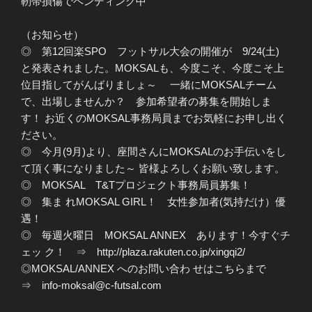
靭帯損傷でペンディング中
（お知らせ）
◎ 第12回楽SPO フットサル大会の開催が 9/24(土)
と発表されました。MOKSALも、今度こそ、今度こそ上
位目指してがんばりましょ～ 一緒にMOKSALチーム
で、出場しませんか？ 参加希望者の募集を開始しま
す！ お近くのMOKSAL事務局員までお気軽にお申し出く
ださい。
◎ 今月(9月)より、座間さんにMOKSALのお手伝いをし
て頂く事になりました～ 皆様よろしくお願い致します。
◎ MOKSAL T&Tプロジェクト事務局員募集！
◎ 集ま れMOKSAL GIRL！ 女性参加者(気持だけ）優
遇！
◎ 毎週火曜日 MOKSAL ANNEX あります！今すぐチ
ェッ ク！ ⇒ http://plaza.rakuten.co.jp/xingqi2/
◎MOKSAL/ANNEX へのお問い合わ せはこちらまで
⇒ info-moksal@c-futsal.com