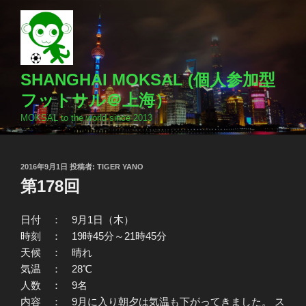
コ
ン
テ
ン
ツ
SHANGHAI MOKSAL (個人参加型
へ
フットサル＠上海）
ス
MOKSAL to the world since 2013
キ
ッ
プ
投
2016年9月1日
投稿者:
TIGER YANO
稿
第178回
日:
日付 ： 9月1日（木）
時刻 ： 19時45分～21時45分
天候 ： 晴れ
気温 ： 28℃
人数 ： 9名
内容 ： 9月に入り朝夕は気温も下がってきました。 ス