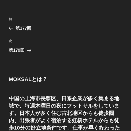
投
前
前
稿
の
第177回
ナ
投
ビ
稿
次
次
ゲ
の
第179回
投
ー
稿
シ
ョ
MOKSALとは？
ン
中国の上海市長寧区、日系企業が多く集まる地
域で、毎週木曜日の夜にフットサルをしていま
す。日本人が多く住む古北地区からも徒歩圏
内、出張者がよく宿泊する虹橋ホテルからも徒
歩10分の好立地条件です。仕事が早く終わった