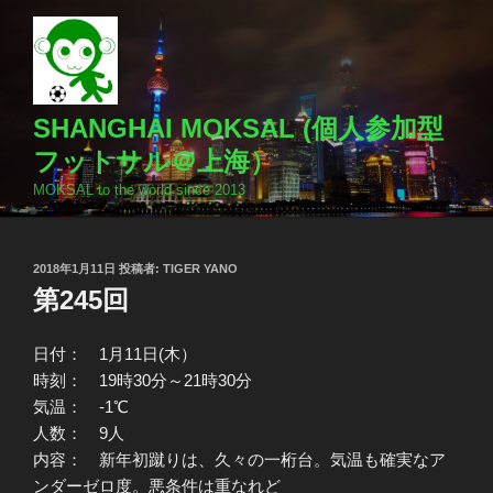
コ
ン
テ
ン
ツ
SHANGHAI MOKSAL (個人参加型
へ
フットサル＠上海）
ス
MOKSAL to the world since 2013
キ
ッ
プ
投
2018年1月11日
投稿者:
TIGER YANO
稿
第245回
日:
日付： 1月11日(木）
時刻： 19時30分～21時30分
気温： -1℃
人数： 9人
内容： 新年初蹴りは、久々の一桁台。気温も確実なア
ンダーゼロ度。悪条件は重なれど