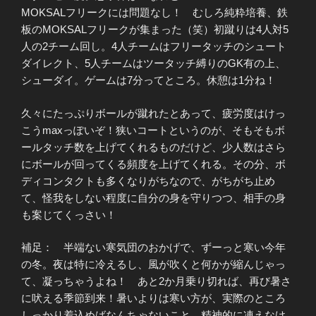
MOKSALフリークには問題なし！ むしろ純粋培養、鉄
板のMOKSALフリークが集まった（笑）初蹴りは4人対5
人の2チーム回し。4人チームはフリータッチのシュート
ダイレクト、5人チームはツータッチ縛りのGK有の上、
シューダイ。ゲームは7分ってところ。休憩は1分ね！
久々にたっぷりボールが蹴れたとあって、疲労度はけっ
こうmaxっぽいぞ！狭いコートというのが、そもそもボ
ールタッチ数を上げてくれるものだけど、少人数はさら
にボールが回ってくる頻度を上げてくれる。その分、ボ
ディコンタクトも多くなりがちなので、がちがち止め
て、怪我をしない程度に自分の身を守りつつ、相手の身
も案じてくっさい！
補足： 半端ない寒気団のおかげで、ずーっと寒い今年
の冬。夜は特に冷えるし、風が吹くと何かが縮んじゃっ
て、凝っちゃうよね！ あと2か月乗り切れば、再び暑さ
に吠える季節到来！暑いよりは寒い方が、実際のところ
しっかり着込めばなんちゃないこと、精神的に凍えなけ