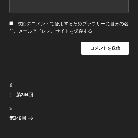
次回のコメントで使用するためブラウザーに自分の名
前、メールアドレス、サイトを保存する。
投
前
前
稿
の
第244回
ナ
投
ビ
稿
次
次
ゲ
の
第246回
投
ー
稿
シ