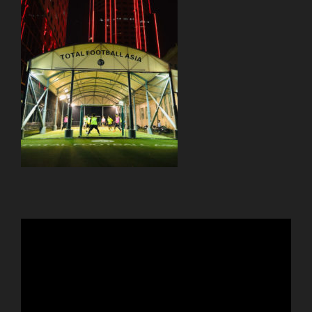
動
画
プ
レ
ー
ヤ