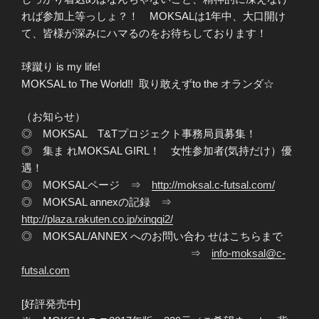
れば参加上等っしょ？！ MOKSALは1年中、大口開け
て、皆様が深みにハマるのをお待ちしております！
球蹴り is my life!
MOKSAL to The World!! 取り敢えずto the オランダ☆
（お知らせ）
◎ MOKSAL T&Tプロジェクト事務局員募集！
◎ 集ま れMOKSAL GIRL！ 女性参加者(気持だけ）優
遇！
◎ MOKSALページ ⇒
http://moksal.c-futsal.com/
◎ MOKSAL annexの記録 ⇒
http://plaza.rakuten.co.jp/xingqi2/
◎ MOKSAL/ANNEX へのお問い合わ せはこちらまで
⇒
info-moksal@c-
futsal.com
[好評発売中]