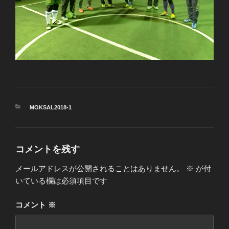
カ
MOKSAL2018-1
テ
ゴ
リ
ー
コメントを残す
メールアドレスが公開されることはありません。
※
が付
いている欄は必須項目です
コメント
※