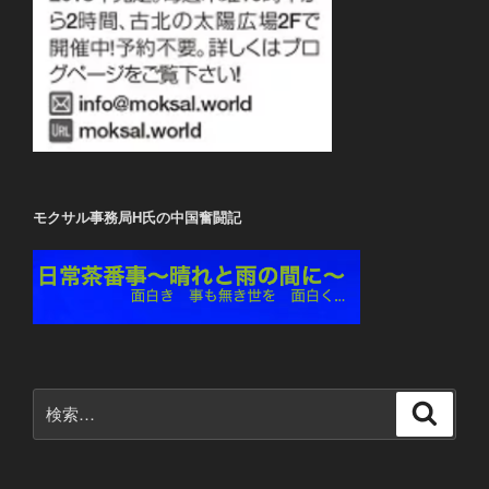
モクサル事務局H氏の中国奮闘記
検
検
索
索: