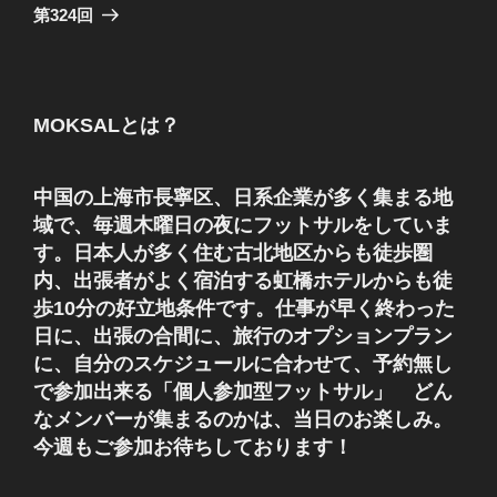
ゲ
の
第324回
投
ー
稿
シ
ョ
MOKSALとは？
ン
中国の上海市長寧区、日系企業が多く集まる地
域で、毎週木曜日の夜にフットサルをしていま
す。日本人が多く住む古北地区からも徒歩圏
内、出張者がよく宿泊する虹橋ホテルからも徒
歩10分の好立地条件です。仕事が早く終わった
日に、出張の合間に、旅行のオプションプラン
に、自分のスケジュールに合わせて、予約無し
で参加出来る「個人参加型フットサル」 どん
なメンバーが集まるのかは、当日のお楽しみ。
今週もご参加お待ちしております！