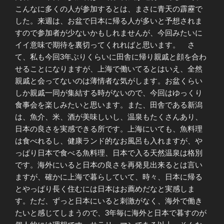
こんなに多くの人が参加するとは、まさに青天の霹靂で
した。来週は、お盆で日本に帰る人が多いと予想されま
すので参加者が少ないかもしれませんが、今回みたいに
イイ意味で期待を裏切ってくれればと思います。 さ
て、私も今回3年ぶりくらいに田舎に帰り親戚と顔を合わ
せることになりますが、上海で働いてるとはいえ、全然
親戚と会ってないのは薄情者な気がします。お盆くらい
しか親戚一同が集結する時がないので、今回はゆっくり
食事会を楽しみたいと思います。また、田舎である新潟
は、魚介、米、酒が美味しいし、温泉もたくさんあり、
日本の良さを実感できる所です。上海にいても、魚料理
は食べれるし、健康ランド的なお風呂も入れますが、や
っぱり日本で食べる魚料理、日本で入る天然温泉は格別
です。海外にいると日本の良さを再発見出来るとは言い
ますが、確かに上海で暮らしていて、時々、日本に帰る
とやっぱり長く住むには日本はお薦めだなと実感しま
す。ただ、ずっと日本にいると刺激がなく、海外で働き
たいと感じてしまうので、3年毎に海外と日本で暮すのが