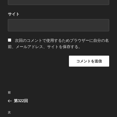
サイト
次回のコメントで使用するためブラウザーに自分の名
前、メールアドレス、サイトを保存する。
投
前
前
稿
の
第322回
ナ
投
ビ
稿
次
次