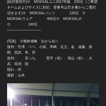
[好評発売中]※ MOKSALユニ2017年版 220元（ご希望
ネームおよびサイズに対応、背番号は空き番からご選択
頂きます)※ MOKSALパンツ 120元 ※
MOKSALウェア 400元※ MOKSALポ
ロ 240元
—————————–
[写真] ※敬称省略 左から右へ
後列：竹澤、ペペ、小坂、早崎、足立、金、遠藤、座
間、荒武、李、乔
前列： 宮っち、 荒平（初）、増山（初）、大
高、筒渕、陸
隠れ：州
撮影：山本