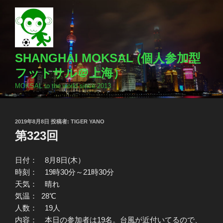
コ
ン
テ
ン
ツ
SHANGHAI MOKSAL (個人参加型
へ
フットサル＠上海）
ス
MOKSAL to the world since 2013
キ
ッ
プ
投
2019年8月8日
投稿者:
TIGER YANO
稿
第323回
日:
日付： 8月8日(木）
時刻： 19時30分～21時30分
天気： 晴れ
気温： 28℃
人数： 19人
内容： 本日の参加者は19名。台風が近付いてるので、