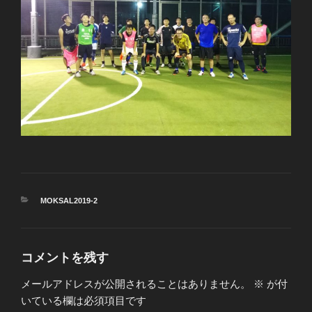
カ
MOKSAL2019-2
テ
ゴ
リ
ー
コメントを残す
メールアドレスが公開されることはありません。
※
が付
いている欄は必須項目です