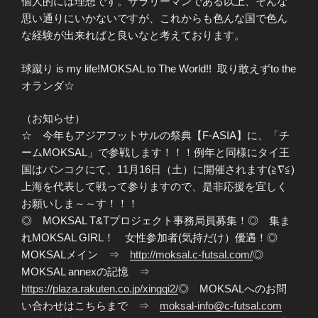
個人的には理想です。サラリーマンである以上、そんな
思い通りにいかないですが、これからも色んな国で色ん
な経験が出来ればと良いなと考えております。
球蹴り is my life!MOKSAL to The World!! 取り敢えずto the
オランダ☆
（お知らせ）
☆ 今年もアジアフットサルの祭典【F-ASIA】に、「チ
ームMOKSAL」で参戦します！！！例年と同様にタイ王
国はバンコクにて、11月16日（土）に開催されます(≧∇≦)
上海を代表して戦って参りますので、是非応援を宜しく
お願いしま～～す！！！
◎ MOKSAL T&Tプロジェクト事務局員募集！◎ 集ま
れMOKSAL GIRL！ 女性参加者(気持だけ）優遇！◎
MOKSALメイン ⇒
http://moksal.c-futsal.com/
◎
MOKSAL annexの記憶 ⇒
https://plaza.rakuten.co.jp/xingqi2/
◎ MOKSALへのお問
い合わせはこちらまで ⇒
moksal-info@c-futsal.com