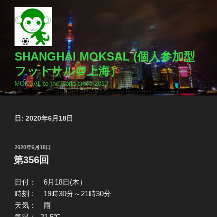
コ
ン
テ
ン
ツ
SHANGHAI MOKSAL (個人参加型
へ
フットサル＠上海）
ス
MOKSAL to the world since 2013
キ
ッ
プ
日:
2020年6月18日
投
2020年6月18日
稿
第356回
日:
日付： 6月18日(木）
時刻： 19時30分～21時30分
天気： 雨
気温： 21.5℃