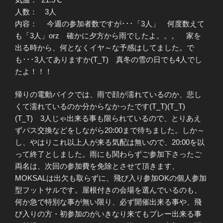
人数： 3人
内容： 今週の参加者数ですが･･･「3人」 何度数えて
も「3人」orz 確かに夕方から雨でしたよ。。。 家を
出る時から、何となくイヤ～な予感はしてました。で
も･･･3人てありますか(T_T) 真冬の雪の日でも4人でし
たよ！！！
帰りの電動バイクでは、雨で顔が濡れているのか、悲し
くて濡れているのか分からなかったです(T_T)(T_T)
(T_T) 3人じゃ出来る事も限られているので、とりあえ
ずパス交換などをしながら20:00まで待ちました。しか～
し、やはりこれ以上人が来る気配は無いので、20:00を以
って終了としました。雨にも関わらずご参加下さったご
両名は、次回の参加費を免除とさせて頂きます、
MOKSALは出欠も取らずに、飛び入り参加OKの個人参加
型フットサルです。屋根付きの会場を選んでいるのも、
何か急で特別な事が無い限り、必ず開催出来る事や、飛
び入りの方・初参加のがいきなり来てもプレー出来る事