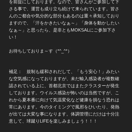
を前提にしております。なので、皆さんがご参加して下
さる事で、運営も成り立ち続けて来られています。皆さ
んのご都合や気分的な部分もあるのは重々承知しており
ますので、「汗をかきたいなぁ～」「身体を動かしたい
なぁ～」と思ったら、是非ともMOKSALにご参加下さ
い！
お待ちしておりま～す（*^_^*）
補足： 規制も緩和されだして、「もう安心！」みたい
な空気感になっておりますが、未だ輸入感染者が複数確
認されている上に、首都北京ではまたクラスターが発生
しております。ウイルス感染が怖いのは当然ですが、こ
れから夏本番に向けて気温変化など健康を損なう恐れは
常にあります。今のタイミングで風邪をひいたり、発熱
が出ては大変な事になります。体調管理にだけは十分注
意して、球蹴りLIFEを楽しみましょう！！！