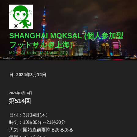
コ
ン
テ
ン
ツ
SHANGHAI MOKSAL (個人参加型
へ
フットサル＠上海）
ス
MOKSAL to the world since 2013
キ
ッ
プ
日:
2024年3月14日
投
2024年3月14日
稿
第514回
日:
日付：3月14日(木）
時刻：19時30分～21時30分
天気：開始直前雨降るあるある
気温：さむくない