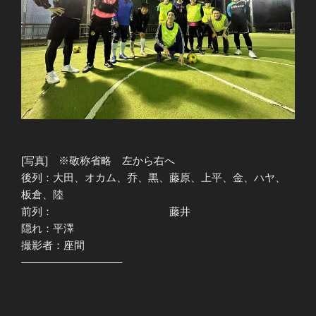
[写真] ※敬称省略 左から右へ
後列：大田、オカム、乔、黒、藤原、上平、金、ハヤ、
板倉、陸
前列： 藤井
隠れ：平澤
撮影者：座間
—————————–