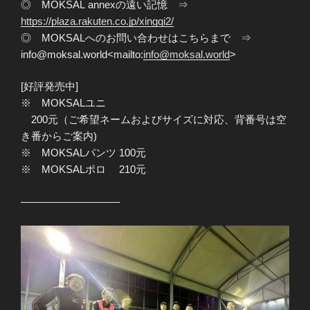
◎ MOKSAL annexの遠い記憶 ⇒
https://plaza.rakuten.co.jp/xingqi2/
◎ MOKSALへのお問い合わせはこちらまで ⇒
info@moksal.world<mailto:
info@moksal.world
>
[好評発売中]
※ MOKSALユニ
200元（ご希望ネームおよびサイズに対応、背番号は空
き番からご案内)
※ MOKSALパンツ 100元
※ MOKSALポロ 210元
—————————–