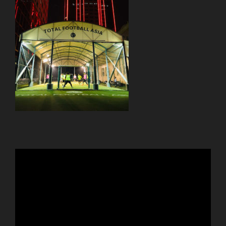
動
画
プ
レ
ー
ヤ