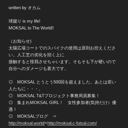
written by オカム
球蹴り is my life!
MOKSAL to The World!!
（お知らせ)
太陽広場コートでのスパイクの使用は原則お控えくださ
い。人工芝の劣化を招く上に
接触すると怪我させちゃいます。そもそも下が硬いので
自分へのダメージも甚大です。
◎ MOKSAL とうとう500回を超えました。あとは若い
人たちに・・・。
◎ MOKSAL T&Tプロジェクト事務局員募集！
◎ 集まれMOKSAL GIRL！ 女性参加者(気持だけ）優
遇！
◎ MOKSALブログ ⇒
http://moksal.world/
<
http://moksal.c-futsal.com/