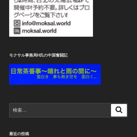
モクサル事務局H氏の中国奮闘記
検
検
索
索:
最近の投稿