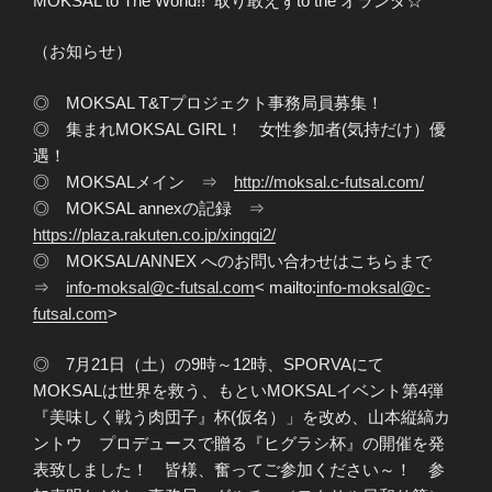
MOKSAL to The World!! 取り敢えずto the オランダ☆
（お知らせ）
◎ MOKSAL T&Tプロジェクト事務局員募集！
◎ 集まれMOKSAL GIRL！ 女性参加者(気持だけ）優
遇！
◎ MOKSALメイン ⇒
http://moksal.c-futsal.com/
◎ MOKSAL annexの記録 ⇒
https://plaza.rakuten.co.jp/xingqi2/
◎ MOKSAL/ANNEX へのお問い合わせはこちらまで
⇒
info-moksal@c-futsal.com
< mailto:
info-moksal@c-
futsal.com
>
◎ 7月21日（土）の9時～12時、SPORVAにて
MOKSALは世界を救う、もといMOKSALイベント第4弾
『美味しく戦う肉団子』杯(仮名）」を改め、山本縦縞カ
ントウ プロデュースで贈る『ヒグラシ杯』の開催を発
表致しました！ 皆様、奮ってご参加ください～！ 参