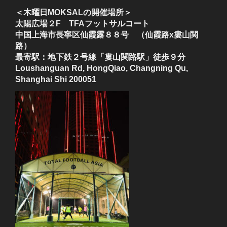
＜木曜日MOKSALの開催場所＞
太陽広場２F TFAフットサルコート
中国上海市長寧区仙霞露８８号 （仙霞路x婁山関
路）
最寄駅：地下鉄２号線「婁山関路駅」徒歩９分
Loushanguan Rd, HongQiao, Changning Qu,
Shanghai Shi 200051