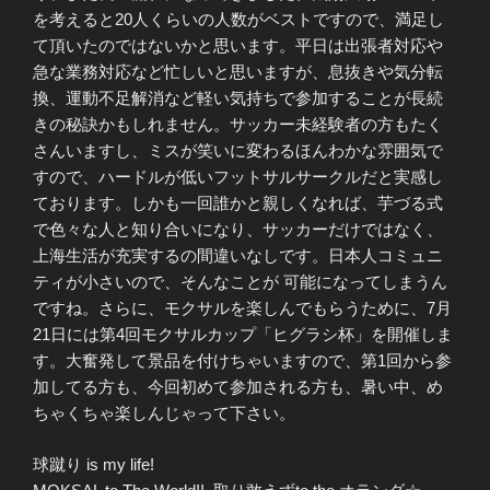
を考えると20人くらいの人数がベストですので、満足し
て頂いたのではないかと思います。平日は出張者対応や
急な業務対応など忙しいと思いますが、息抜きや気分転
換、運動不足解消など軽い気持ちで参加することが長続
きの秘訣かもしれません。サッカー未経験者の方もたく
さんいますし、ミスが笑いに変わるほんわかな雰囲気で
すので、ハードルが低いフットサルサークルだと実感し
ております。しかも一回誰かと親しくなれば、芋づる式
で色々な人と知り合いになり、サッカーだけではなく、
上海生活が充実するの間違いなしです。日本人コミュニ
ティが小さいので、そんなことが 可能になってしまうん
ですね。さらに、モクサルを楽しんでもらうために、7月
21日には第4回モクサルカップ「ヒグラシ杯」を開催しま
す。大奮発して景品を付けちゃいますので、第1回から参
加してる方も、今回初めて参加される方も、暑い中、め
ちゃくちゃ楽しんじゃって下さい。
球蹴り is my life!