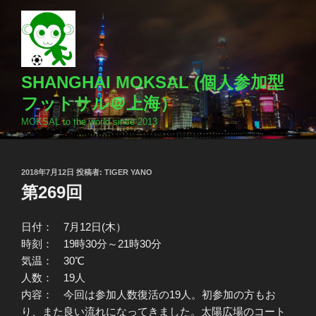
コ
ン
テ
ン
ツ
SHANGHAI MOKSAL (個人参加型
へ
フットサル＠上海）
ス
MOKSAL to the world since 2013
キ
ッ
プ
投
2018年7月12日
投稿者:
TIGER YANO
稿
第269回
日:
日付： 7月12日(木）
時刻： 19時30分～21時30分
気温： 30℃
人数： 19人
内容： 今回は参加人数復活の19人。初参加の方もお
り、また良い流れになってきました。太陽広場のコート