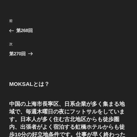
投
前
前
稿
の
第268回
ナ
投
ビ
稿
次
次
ゲ
の
第270回
投
ー
稿
シ
ョ
MOKSALとは？
ン
中国の上海市長寧区、日系企業が多く集まる地
域で、毎週木曜日の夜にフットサルをしていま
す。日本人が多く住む古北地区からも徒歩圏
内、出張者がよく宿泊する虹橋ホテルからも徒
歩10分の好立地条件です。仕事が早く終わった