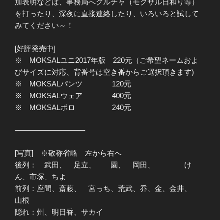
加表明などは、事務局へグルチャ（モクサル日和り等）
を打ったり、深夜に直接連絡したり、いろいろと試して
みてください～！
[好評発売中]
※ MOKSALユニ2017年版 220元（ご希望ネームおよ
びサイズに対応、背番号は空き番からご選択頂きます)
※ MOKSALパンツ 120元
※ MOKSALウェア 400元
※ MOKSALポロ 240元
—————————–
[写真] ※敬称省略 左から右へ
後列： 武田、 足立、 園、 岡田、 け
ん、市塚、ちよ
前列：座間、斎藤、 宮っち、荒武、乔、金、金井、
山根
隠れ：州、明日香、サカイ